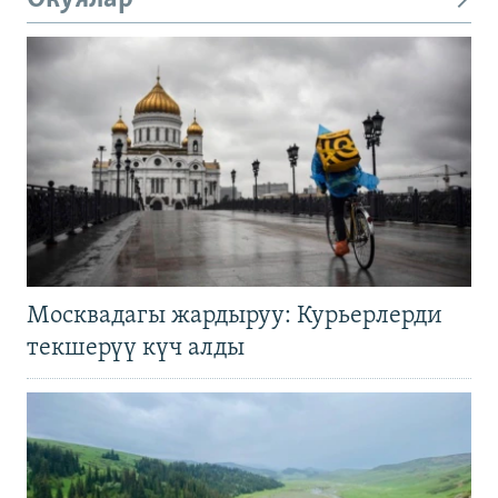
Москвадагы жардыруу: Курьерлерди
текшерүү күч алды