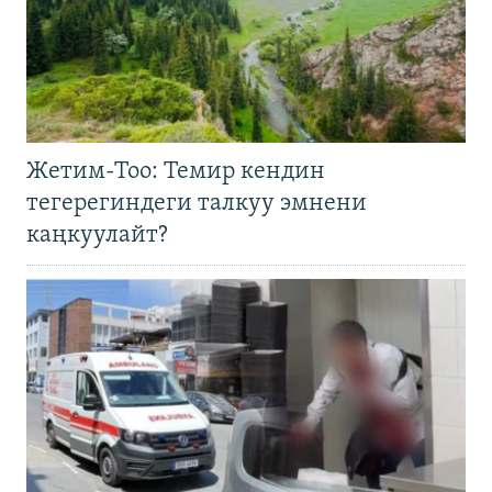
Жетим-Тоо: Темир кендин
тегерегиндеги талкуу эмнени
каңкуулайт?