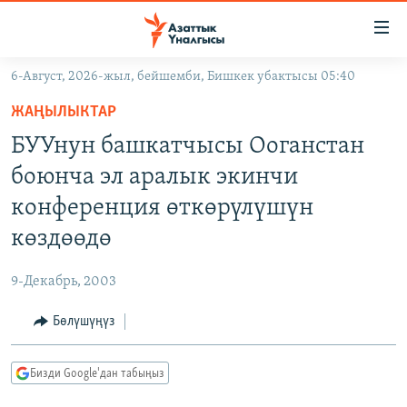
Линктер
Мазмунга
өтүңүз
6-Август, 2026-жыл, бейшемби, Бишкек убактысы 05:40
Навигацияга
ЖАҢЫЛЫКТАР
өтүңүз
ЖАҢЫЛЫКТАР
КЫРГЫЗСТАН
Издөөгө
БУУнун башкатчысы Ооганстан
салыңыз
ДҮЙНӨ
КЫРГЫЗСТАН
боюнча эл аралык экинчи
УКРАИНА
САЯСАТ
ДҮЙНӨ
конференция өткөрүлүшүн
АТАЙЫН ИЛИКТӨӨ
ЭКОНОМИКА
БОРБОР АЗИЯ
көздөөдө
ТВ ПРОГРАММАЛАР
МАДАНИЯТ
9-Декабрь, 2003
ПОДКАСТ
БҮГҮН АЗАТТЫКТА
Бөлүшүңүз
ӨЗГӨЧӨ ПИКИР
ЭКСПЕРТТЕР ТАЛДАЙТ
БИЗ ЖАНА ДҮЙНӨ
Русский
Бизди Google'дан табыңыз
ДАНИСТЕ