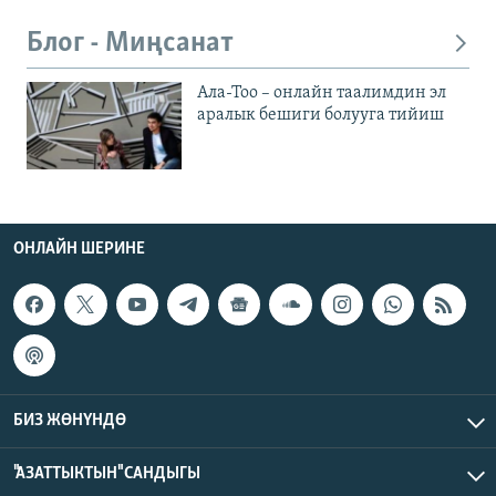
Блог - Миңсанат
Ала-Тоо – онлайн таалимдин эл
аралык бешиги болууга тийиш
ОНЛАЙН ШЕРИНЕ
БИЗ ЖӨНҮНДӨ
"АЗАТТЫКТЫН" САНДЫГЫ