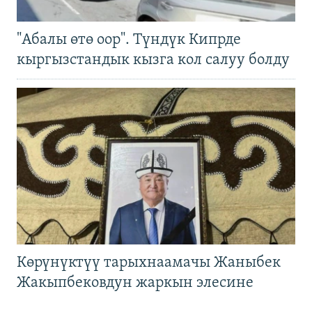
"Абалы өтө оор". Түндүк Кипрде
кыргызстандык кызга кол салуу болду
Көрүнүктүү тарыхнаамачы Жаныбек
Жакыпбековдун жаркын элесине