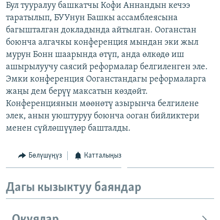
Бул тууралуу башкатчы Кофи Аннандын кечээ
ОНЛАЙН ШЕРИНЕ
ЭЖЕ-СИҢДИЛЕР
таратылып, БУУнун Башкы ассамблеясына
АЗАТТЫК+
багышталган докладында айтылган. Ооганстан
боюнча алгачкы конференция мындан эки жыл
ЫҢГАЙСЫЗ СУРООЛОР
мурун Бонн шаарында өтүп, анда өлкөдө иш
ашырылуучу саясий реформалар белгиленген эле.
ЭЕ/АРнун бардык сайттары
Эмки конференция Ооганстандагы реформаларга
жаңы дем берүү максатын көздөйт.
Конференциянын мөөнөтү азырынча белгилене
элек, анын уюштуруу боюнча ооган бийликтери
менен сүйлөшүүлөр башталды.
Бөлүшүңүз
Катталыңыз
Дагы кызыктуу баяндар
Окуялар