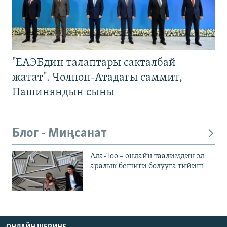
"ЕАЭБдин талаптары сакталбай
жатат". Чолпон-Атадагы саммит,
Пашиняндын сыны
Блог - Миңсанат
Ала-Тоо – онлайн таалимдин эл
аралык бешиги болууга тийиш