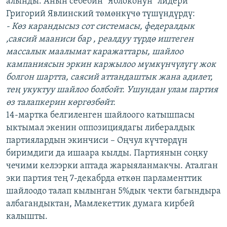
алынды. Анын себебин "Яблоконун" лидери
ОНЛАЙН ШЕРИНЕ
ЭЖЕ-СИҢДИЛЕР
Григорий Явлинский төмөнкүчө түшүндүрдү:
- Көз карандысыз сот системасы, федералдык
АЗАТТЫК+
,саясий мааниси бар , реалдуу түрдө иштеген
ЫҢГАЙСЫЗ СУРООЛОР
массалык маалымат каражаттары, шайлоо
кампаниясын эркин каржылоо мүмкүнчүлүгү жок
болгон шартта, саясий аттандаштык жана адилет,
ЭЕ/АРнун бардык сайттары
тең укуктуу шайлоо болбойт. Ушундан улам партия
өз талапкерин көргөзбөйт.
14-мартка белгиленген шайлоого катышпасы
ыктымал экенин оппозициядагы либералдык
партиялардын экинчиси – Оңчул күчтөрдүн
биримдиги да ишаара кылды. Партиянын соңку
чечими келээрки аптада жарыяланмакчы. Аталган
эки партия тең 7-декабрда өткөн парламенттик
шайлоодо талап кылынган 5%дык чекти багындыра
албагандыктан, Мамлекеттик думага кирбей
калышты.