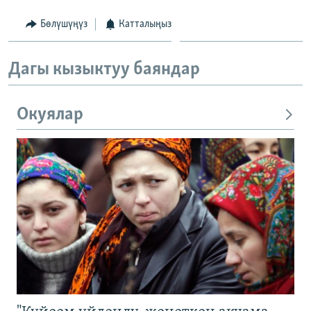
Бөлүшүңүз
Катталыңыз
Дагы кызыктуу баяндар
Окуялар