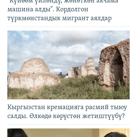
"Күйөөм үйлөндү, жөнөткөн акчама
машина алды". Кордолгон
түркмөнстандык мигрант аялдар
Кыргызстан кремацияга расмий тыюу
салды. Өлкөдө көрүстөн жетиштүүбү?