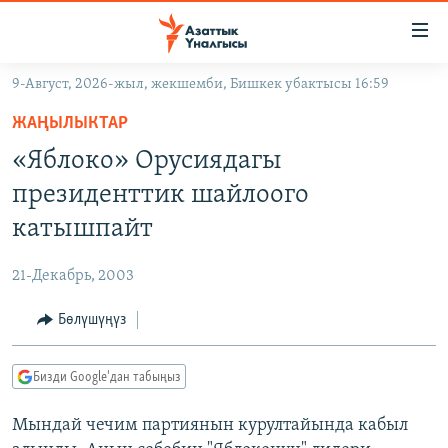
Линктер
Мазмунга
өтүңүз
9-Август, 2026-жыл, жекшемби, Бишкек убактысы 16:59
Навигацияга
ЖАҢЫЛЫКТАР
өтүңүз
ЖАҢЫЛЫКТАР
КЫРГЫЗСТАН
Издөөгө
«Яблоко» Орусиядагы
салыңыз
ДҮЙНӨ
КЫРГЫЗСТАН
президенттик шайлоого
УКРАИНА
САЯСАТ
ДҮЙНӨ
катышпайт
АТАЙЫН ИЛИКТӨӨ
ЭКОНОМИКА
БОРБОР АЗИЯ
21-Декабрь, 2003
ТВ ПРОГРАММАЛАР
МАДАНИЯТ
Бөлүшүңүз
ПОДКАСТ
БҮГҮН АЗАТТЫКТА
ӨЗГӨЧӨ ПИКИР
ЭКСПЕРТТЕР ТАЛДАЙТ
Бизди Google'дан табыңыз
БИЗ ЖАНА ДҮЙНӨ
Русский
Мындай чечим партиянын курултайында кабыл
ДАНИСТЕ