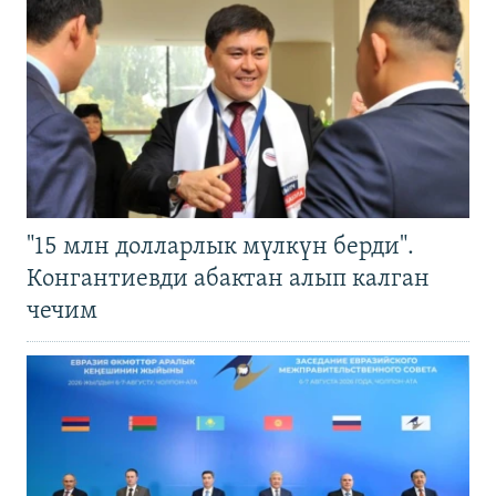
"15 млн долларлык мүлкүн берди".
Конгантиевди абактан алып калган
чечим