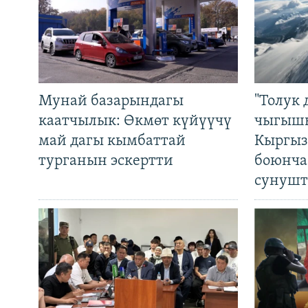
Мунай базарындагы
"Толук 
каатчылык: Өкмөт күйүүчү
чыгышы
май дагы кымбаттай
Кыргыз
турганын эскертти
боюнча
сунушт