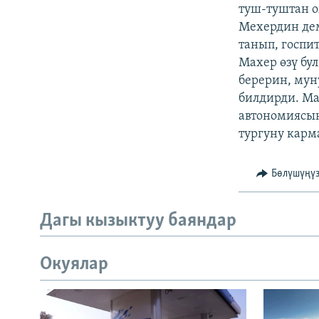
ЭЖЕ-СИҢДИЛЕР
туш-туштан о
Мехердин дем
АЗАТТЫК+
танып, госпи
ЫҢГАЙСЫЗ СУРООЛОР
Махер өзү бу
берерин, мун
билдирди. Ма
автономиясын
тургуну карм
Бөлүшүңү
Дагы кызыктуу баяндар
Окуялар