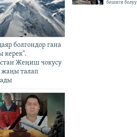
бешиги болуу
даяр болгондор гана
 керек".
стан Жеңиш чокусу
 жаңы талап
ады