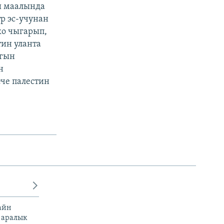
ш маалында
р эс-учунан
ко чыгарып,
тин уланта
ыгын
н
ече палестин
айн
 аралык