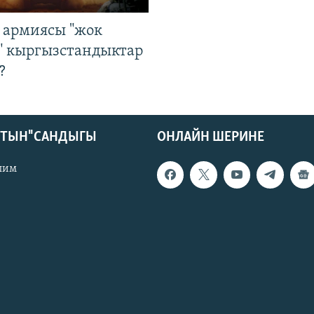
 армиясы "жок
" кыргызстандыктар
?
КТЫН" САНДЫГЫ
ОНЛАЙН ШЕРИНЕ
лим