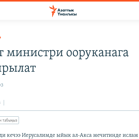
Р
т министри ооруканага
ырылат
03
з
ан табыңыз
и кечээ Иерусалимде ыйык ал-Акса мечитинде ислам