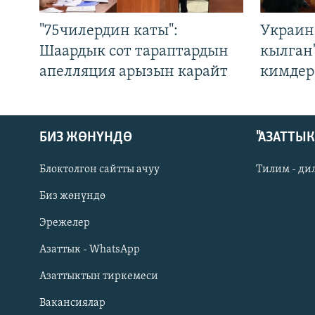
"75чилердин каты":
Украин
Шаардык сот тараптардын
кылган
апелляция арызын карайт
кимдер
БИЗ ЖӨНҮНДӨ
"АЗАТТЫ
Блоктолгон сайтты ачуу
Тилим - ди
Биз жөнүндө
Русский
Эрежелер
Азаттык - WhatsApp
ОНЛАЙН ШЕРИНЕ
Азаттыктын тиркемеси
Вакансиялар