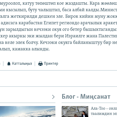
муроолоп, катуу төпөштөп кое жаздашты. Кара жөөлө
и кысылып, буту чалыштап, баса албай калды.Минист
талга жеткирилди дешкен эле. Бирок кийин муну жок
л адисага карабастан Египет региондо арачылык араке
ун зарылдыгын кечээки окуя ого бетер бышыктаганд
хер акыркы эки жылдан бери Израилге жана Палести
а келе элек болчу. Кечээки окуяга байланыштуу бир н
алып, камакка алынды.
з
Катталыңыз
Принтер
Блог - Миңсанат
Ала-Тоо – онл
таалимдин эл