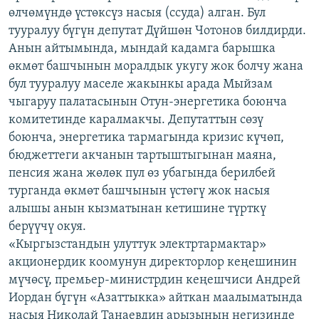
өлчөмүндө үстөксүз насыя (ссуда) алган. Бул
ОНЛАЙН ШЕРИНЕ
ЭЖЕ-СИҢДИЛЕР
тууралуу бүгүн депутат Дүйшөн Чотонов билдирди.
АЗАТТЫК+
Анын айтымында, мындай кадамга барышка
ЫҢГАЙСЫЗ СУРООЛОР
өкмөт башчынын моралдык укугу жок болчу жана
бул тууралуу маселе жакынкы арада Мыйзам
чыгаруу палатасынын Отун-энергетика боюнча
ЭЕ/АРнун бардык сайттары
комитетинде каралмакчы. Депутаттын сөзү
боюнча, энергетика тармагында кризис күчөп,
бюджеттеги акчанын тартыштыгынан маяна,
пенсия жана жөлөк пул өз убагында берилбей
турганда өкмөт башчынын үстөгү жок насыя
алышы анын кызматынан кетишине түрткү
берүүчү окуя.
«Кыргызстандын улуттук электртармактар»
акционердик коомунун директорлор кеңешинин
мүчөсү, премьер-министрдин кеңешчиси Андрей
Иордан бүгүн «Азаттыкка» айткан маалыматында
насыя Николай Танаевдин арызынын негизинде