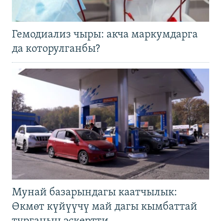
Гемодиализ чыры: акча маркумдарга
да которулганбы?
Мунай базарындагы каатчылык:
Өкмөт күйүүчү май дагы кымбаттай