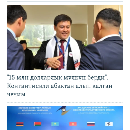
"15 млн долларлык мүлкүн берди".
Конгантиевди абактан алып калган
чечим