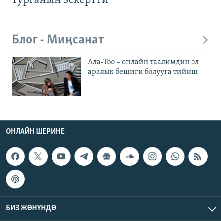
турганын эскертти
Блог - Миңсанат
Ала-Тоо – онлайн таалимдин эл
аралык бешиги болууга тийиш
ОНЛАЙН ШЕРИНЕ
БИЗ ЖӨНҮНДӨ