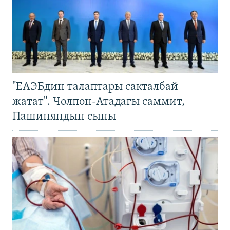
"ЕАЭБдин талаптары сакталбай
жатат". Чолпон-Атадагы саммит,
Пашиняндын сыны