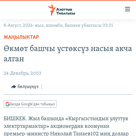
Линктер
Мазмунга
өтүңүз
8-Август, 2026-жыл, ишемби, Бишкек убактысы 03:01
Навигацияга
ЖАҢЫЛЫКТАР
өтүңүз
ЖАҢЫЛЫКТАР
КЫРГЫЗСТАН
Издөөгө
Өкмөт башчы үстөксүз насыя акча
салыңыз
ДҮЙНӨ
КЫРГЫЗСТАН
алган
УКРАИНА
САЯСАТ
ДҮЙНӨ
24-Декабрь, 2003
АТАЙЫН ИЛИКТӨӨ
ЭКОНОМИКА
БОРБОР АЗИЯ
ТВ ПРОГРАММАЛАР
Бөлүшүңүз
МАДАНИЯТ
ПОДКАСТ
БҮГҮН АЗАТТЫКТА
Бизди Google'дан табыңыз
ӨЗГӨЧӨ ПИКИР
ЭКСПЕРТТЕР ТАЛДАЙТ
БИШКЕК. Жыл башында «Кыргызстандын улуттук
БИЗ ЖАНА ДҮЙНӨ
Русский
электртармактар» акционердик коомунан
ДАНИСТЕ
премьер-министр Николай Танаев102 миң доллар