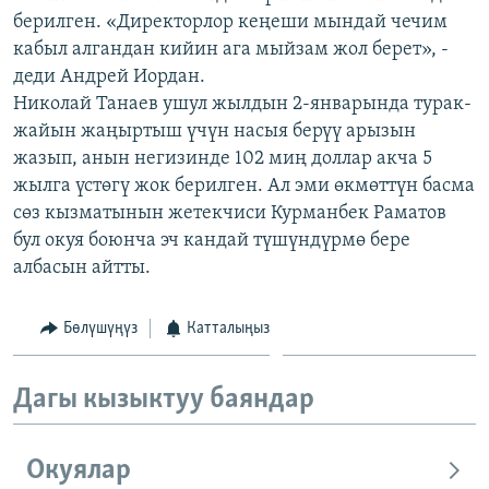
берилген. «Директорлор кеңеши мындай чечим
кабыл алгандан кийин ага мыйзам жол берет», -
деди Андрей Иордан.
Николай Танаев ушул жылдын 2-январында турак-
жайын жаңыртыш үчүн насыя берүү арызын
жазып, анын негизинде 102 миң доллар акча 5
жылга үстөгү жок берилген. Ал эми өкмөттүн басма
сөз кызматынын жетекчиси Курманбек Раматов
бул окуя боюнча эч кандай түшүндүрмө бере
албасын айтты.
Бөлүшүңүз
Катталыңыз
Дагы кызыктуу баяндар
Окуялар