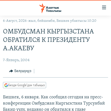
Линктер
Мазмунга
өтүңүз
6-Август, 2026-жыл, бейшемби, Бишкек убактысы 10:20
Навигацияга
ЖАҢЫЛЫКТАР
өтүңүз
ОМБУДСМАН КЫРГЫЗСТАНА
КЫРГЫЗСТАН
Издөөгө
ОБРАТИЛСЯ К ПРЕЗИДЕНТУ
салыңыз
ДҮЙНӨ
КЫРГЫЗСТАН
А.АКАЕВУ
УКРАИНА
САЯСАТ
ДҮЙНӨ
7-Январь, 2004
АТАЙЫН ИЛИКТӨӨ
ЭКОНОМИКА
БОРБОР АЗИЯ
ТВ ПРОГРАММАЛАР
Бөлүшүңүз
МАДАНИЯТ
ПОДКАСТ
БҮГҮН АЗАТТЫКТА
Бизди Google'дан табыңыз
ӨЗГӨЧӨ ПИКИР
ЭКСПЕРТТЕР ТАЛДАЙТ
Бишкек, 6 января. Как сообщил сегодня на пресс-
БИЗ ЖАНА ДҮЙНӨ
Русский
конференции Омбудсман Кыргызстана Турсунбай
ДАНИСТЕ
Бакир уулу, недавно он обратился к главе