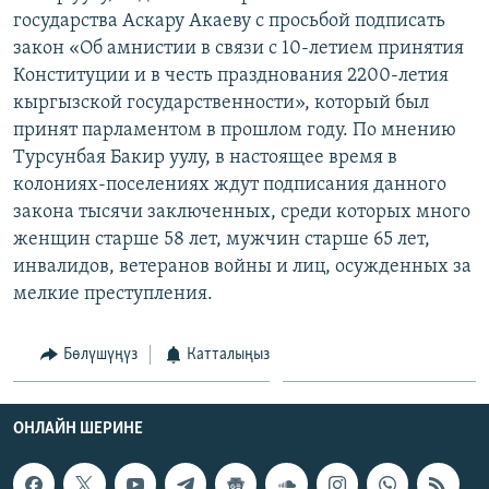
ОНЛАЙН ШЕРИНЕ
государства Аскару Акаеву с просьбой подписать
ЭЖЕ-СИҢДИЛЕР
закон «Об амнистии в связи с 10-летием принятия
АЗАТТЫК+
Конституции и в честь празднования 2200-летия
ЫҢГАЙСЫЗ СУРООЛОР
кыргызской государственности», который был
принят парламентом в прошлом году. По мнению
Турсунбая Бакир уулу, в настоящее время в
ЭЕ/АРнун бардык сайттары
колониях-поселениях ждут подписания данного
закона тысячи заключенных, среди которых много
женщин старше 58 лет, мужчин старше 65 лет,
инвалидов, ветеранов войны и лиц, осужденных за
мелкие преступления.
Бөлүшүңүз
Катталыңыз
ОНЛАЙН ШЕРИНЕ