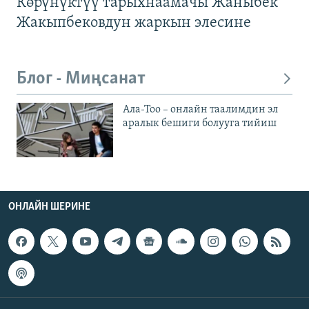
Көрүнүктүү тарыхнаамачы Жаныбек
Жакыпбековдун жаркын элесине
Блог - Миңсанат
Ала-Тоо – онлайн таалимдин эл
аралык бешиги болууга тийиш
ОНЛАЙН ШЕРИНЕ