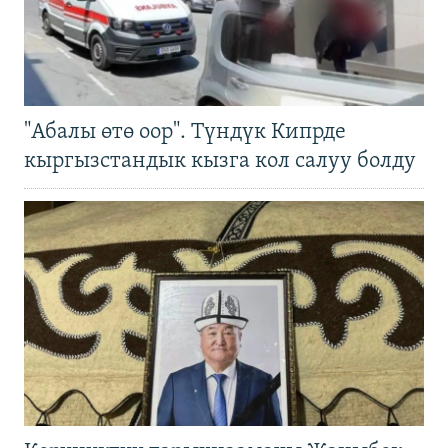
"Абалы өтө оор". Түндүк Кипрде
кыргызстандык кызга кол салуу болду