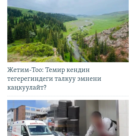
Жетим-Тоо: Темир кендин
тегерегиндеги талкуу эмнени
каңкуулайт?