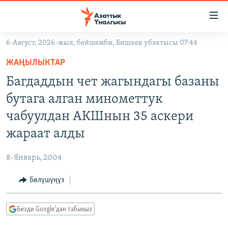
Линктер
Мазмунга
өтүңүз
6-Август, 2026-жыл, бейшемби, Бишкек убактысы 07:44
Навигацияга
ЖАҢЫЛЫКТАР
өтүңүз
ЖАҢЫЛЫКТАР
КЫРГЫЗСТАН
Издөөгө
Багдаддын чет жагындагы базаны
салыңыз
ДҮЙНӨ
КЫРГЫЗСТАН
бутага алган минометтук
УКРАИНА
САЯСАТ
ДҮЙНӨ
чабуулдан АКШнын 35 аскери
АТАЙЫН ИЛИКТӨӨ
ЭКОНОМИКА
БОРБОР АЗИЯ
жараат алды
ТВ ПРОГРАММАЛАР
МАДАНИЯТ
8-Январь, 2004
ПОДКАСТ
БҮГҮН АЗАТТЫКТА
Бөлүшүңүз
ӨЗГӨЧӨ ПИКИР
ЭКСПЕРТТЕР ТАЛДАЙТ
БИЗ ЖАНА ДҮЙНӨ
Русский
Бизди Google'дан табыңыз
ДАНИСТЕ