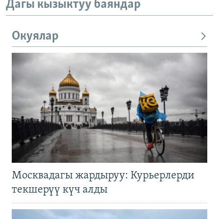
Дагы кызыктуу баяндар
Окуялар
Москвадагы жардыруу: Курьерлерди
текшерүү күч алды