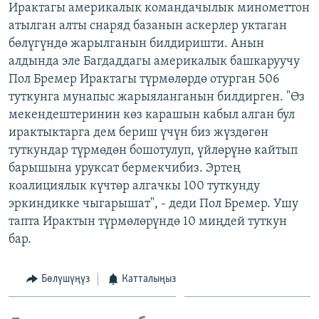
Ирактагы америкалык командачылык минометтон
ОНЛАЙН ШЕРИНЕ
ЭЖЕ-СИҢДИЛЕР
атылган алты снаряд базанын аскерлер уктаган
АЗАТТЫК+
бөлүгүндө жарылганын билдиришти. Анын
алдында эле Багдаддагы америкалык башкаруучу
ЫҢГАЙСЫЗ СУРООЛОР
Пол Бремер Ирактагы түрмөлөрдө отурган 506
туткунга мунапыс жарыяланганын билдирген. "Өз
ЭЕ/АРнун бардык сайттары
мекендештеринин көз карашын кабыл алган бул
ирактыктарга дем бериш үчүн биз жүздөгөн
туткундар түрмөдөн бошотулуп, үйлөрүнө кайтып
барышына уруксат бермекчибиз. Эртең
коалициялык күчтөр алгачкы 100 туткунду
эркиндикке чыгарышат", - деди Пол Бремер. Ушу
тапта Ирактын түрмөлөрүндө 10 миңдей туткун
бар.
Бөлүшүңүз
Катталыңыз