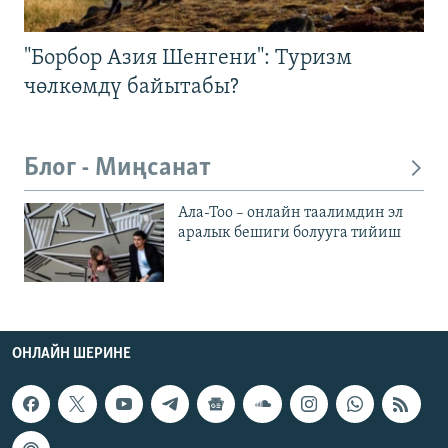
"Борбор Азия Шенгени": Туризм
чөлкөмдү байытабы?
Блог - Миңсанат
Ала-Тоо – онлайн таалимдин эл
аралык бешиги болууга тийиш
ОНЛАЙН ШЕРИНЕ