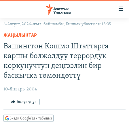
Линктер
Мазмунга
өтүңүз
6-Август, 2026-жыл, бейшемби, Бишкек убактысы 18:35
Навигацияга
ЖАҢЫЛЫКТАР
өтүңүз
ЖАҢЫЛЫКТАР
КЫРГЫЗСТАН
Издөөгө
Вашингтон Кошмо Штаттарга
салыңыз
ДҮЙНӨ
КЫРГЫЗСТАН
каршы болжолдуу террордук
УКРАИНА
САЯСАТ
ДҮЙНӨ
коркунучтун деңгээлин бир
АТАЙЫН ИЛИКТӨӨ
ЭКОНОМИКА
БОРБОР АЗИЯ
баскычка төмөндөттү
ТВ ПРОГРАММАЛАР
МАДАНИЯТ
10-Январь, 2004
ПОДКАСТ
БҮГҮН АЗАТТЫКТА
Бөлүшүңүз
ӨЗГӨЧӨ ПИКИР
ЭКСПЕРТТЕР ТАЛДАЙТ
БИЗ ЖАНА ДҮЙНӨ
Русский
Бизди Google'дан табыңыз
ДАНИСТЕ