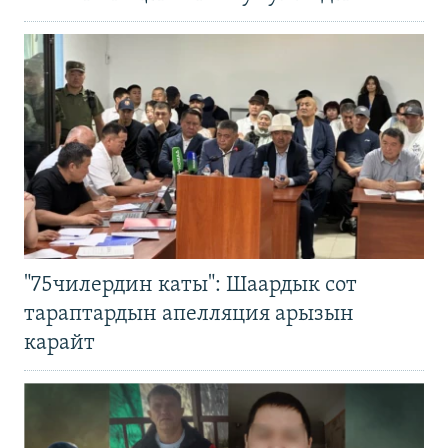
"75чилердин каты": Шаардык сот
тараптардын апелляция арызын
карайт