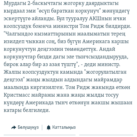
Мурдагы 2-баскычтагы жогорку даярдыктагы
ОНЛАЙН ШЕРИНЕ
ЭЖЕ-СИҢДИЛЕР
кырдаал эми "өсүп бараткан коркунуч" жөнүндөгү
АЗАТТЫК+
эскертүүгө айланды. Бул тууралуу АКШнын ички
коопсуздук боюнча министри Том Ридж билдирди.
ЫҢГАЙСЫЗ СУРООЛОР
"Чалгындоо кызматтарынын маалыматын терең
изилдеп чыккан соң, биз бүгүн Америкага каршы
ЭЕ/АРнун бардык сайттары
коркунучтун деңгээлин төмөндөттүк. Андай
коркунучтар бизди дагы эле тынчсыздандырууда,
бирок алар бир аз азая түштү", - деди министр.
Жалпы коопсуздуктун камында "жогорулатылган
деңгээл" жаңы жылдын алдындагы майрамдар
маалында киргизилген. Том Ридж жакында өткөн
Кристмасс майрамы жана жаңы жылды тосуу
күндөрү Америкада тынч өткөнүн жакшы жышаан
катары белгиледи.
Бөлүшүңүз
Катталыңыз