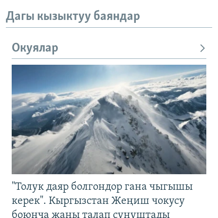
Дагы кызыктуу баяндар
Окуялар
"Толук даяр болгондор гана чыгышы
керек". Кыргызстан Жеңиш чокусу
боюнча жаңы талап сунуштады