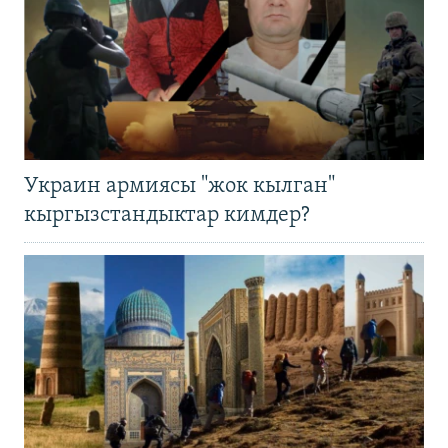
Украин армиясы "жок кылган"
кыргызстандыктар кимдер?