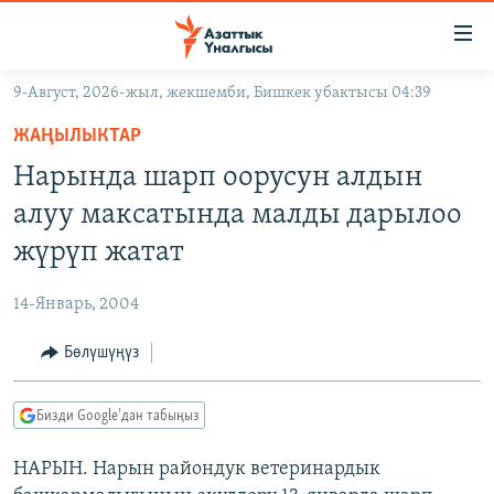
Линктер
Мазмунга
өтүңүз
9-Август, 2026-жыл, жекшемби, Бишкек убактысы 04:39
Навигацияга
ЖАҢЫЛЫКТАР
өтүңүз
ЖАҢЫЛЫКТАР
КЫРГЫЗСТАН
Издөөгө
Нарында шарп оорусун алдын
салыңыз
ДҮЙНӨ
КЫРГЫЗСТАН
алуу максатында малды дарылоо
УКРАИНА
САЯСАТ
ДҮЙНӨ
жүрүп жатат
АТАЙЫН ИЛИКТӨӨ
ЭКОНОМИКА
БОРБОР АЗИЯ
14-Январь, 2004
ТВ ПРОГРАММАЛАР
МАДАНИЯТ
Бөлүшүңүз
ПОДКАСТ
БҮГҮН АЗАТТЫКТА
ӨЗГӨЧӨ ПИКИР
ЭКСПЕРТТЕР ТАЛДАЙТ
Бизди Google'дан табыңыз
БИЗ ЖАНА ДҮЙНӨ
Русский
НАРЫН. Нарын райондук ветеринардык
ДАНИСТЕ