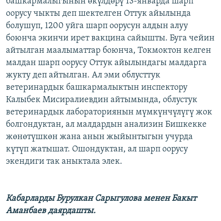
башкармалыгынын өкүлдөрү 13-январда шарп
ОНЛАЙН ШЕРИНЕ
ЭЖЕ-СИҢДИЛЕР
оорусу чыкты деп шектелген Оттук айылында
болушуп, 1200 уйга шарп оорусун алдын алуу
АЗАТТЫК+
боюнча экинчи ирет вакцина сайышты. Буга чейин
ЫҢГАЙСЫЗ СУРООЛОР
айтылган маалыматтар боюнча, Токмоктон келген
малдан шарп оорусу Оттук айылындагы малдарга
жукту деп айтылган. Ал эми облусттук
ЭЕ/АРнун бардык сайттары
ветеринардык башкармалыктын инспектору
Калыбек Мисиралиевдин айтымында, облустук
ветеринардык лабораториянын мүмкүнчүлүгү жок
болгондуктан, ал малдардын анализин Бишкекке
жөнөтүшкөн жана анын жыйынтыгын учурда
күтүп жатышат. Ошондуктан, ал шарп оорусу
экендиги так аныктала элек.
Кабарларды Бурулкан Сарыгулова менен Бакыт
Аманбаев даярдашты.