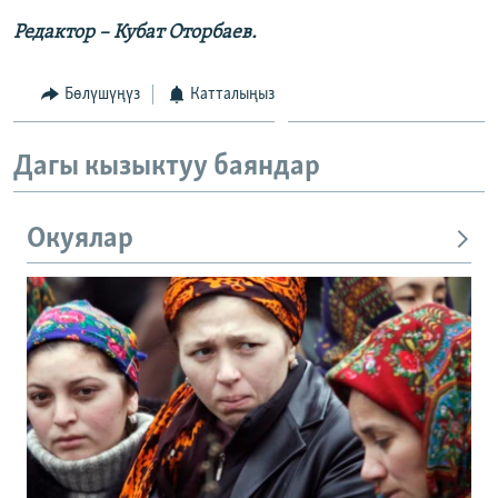
Редактор – Кубат Оторбаев.
Бөлүшүңүз
Катталыңыз
Дагы кызыктуу баяндар
Окуялар