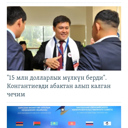
"15 млн долларлык мүлкүн берди".
Конгантиевди абактан алып калган
чечим