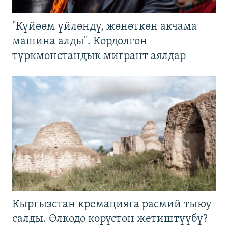
"Күйөөм үйлөндү, жөнөткөн акчама
машина алды". Кордолгон
түркмөнстандык мигрант аялдар
Кыргызстан кремацияга расмий тыюу
салды. Өлкөдө көрүстөн жетиштүүбү?