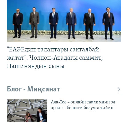
"ЕАЭБдин талаптары сакталбай
жатат". Чолпон-Атадагы саммит,
Пашиняндын сыны
Блог - Миңсанат
Ала-Тоо – онлайн таалимдин эл
аралык бешиги болууга тийиш