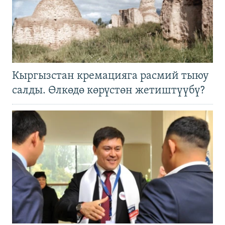
Кыргызстан кремацияга расмий тыюу
салды. Өлкөдө көрүстөн жетиштүүбү?