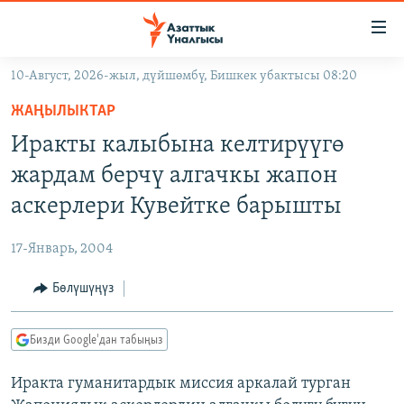
Линктер
Мазмунга
өтүңүз
10-Август, 2026-жыл, дүйшөмбү, Бишкек убактысы 08:20
Навигацияга
ЖАҢЫЛЫКТАР
өтүңүз
ЖАҢЫЛЫКТАР
КЫРГЫЗСТАН
Издөөгө
Иракты калыбына келтирүүгө
салыңыз
ДҮЙНӨ
КЫРГЫЗСТАН
жардам берчү алгачкы жапон
УКРАИНА
САЯСАТ
ДҮЙНӨ
аскерлери Кувейтке барышты
АТАЙЫН ИЛИКТӨӨ
ЭКОНОМИКА
БОРБОР АЗИЯ
17-Январь, 2004
ТВ ПРОГРАММАЛАР
МАДАНИЯТ
Бөлүшүңүз
ПОДКАСТ
БҮГҮН АЗАТТЫКТА
ӨЗГӨЧӨ ПИКИР
ЭКСПЕРТТЕР ТАЛДАЙТ
Бизди Google'дан табыңыз
БИЗ ЖАНА ДҮЙНӨ
Русский
Иракта гуманитардык миссия аркалай турган
ДАНИСТЕ