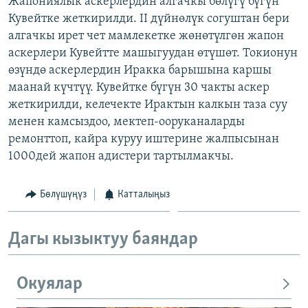
Жапониялык аскерлердин алгачкы бөлүгү бүгүн
ОНЛАЙН ШЕРИНЕ
ЭЖЕ-СИҢДИЛЕР
Кувейтке жеткирилди. II дүйнөлүк согуштан бери
алгачкы ирет чет мамлекетке жөнөтүлгөн жапон
АЗАТТЫК+
аскерлери Кувейтте машыгуудан өтүшөт. Токионун
ЫҢГАЙСЫЗ СУРООЛОР
өзүндө аскерлердин Иракка барышына каршы
маанай күчтүү. Кувейтке бүгүн 30 чакты аскер
жеткирилди, келечекте Ирактын калкын таза суу
ЭЕ/АРнун бардык сайттары
менен камсыздоо, мектеп-ооруканаларды
ремонттоп, кайра куруу иштерине жалпысынан
1000дей жапон адистери тартылмакчы.
Бөлүшүңүз
Катталыңыз
Дагы кызыктуу баяндар
Окуялар