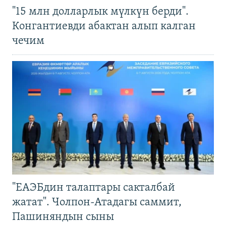
"15 млн долларлык мүлкүн берди".
Конгантиевди абактан алып калган
чечим
"ЕАЭБдин талаптары сакталбай
жатат". Чолпон-Атадагы саммит,
Пашиняндын сыны