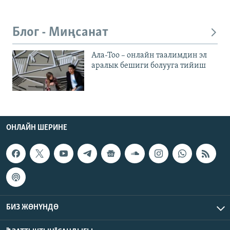
Блог - Миңсанат
Ала-Тоо – онлайн таалимдин эл
аралык бешиги болууга тийиш
ОНЛАЙН ШЕРИНЕ
БИЗ ЖӨНҮНДӨ