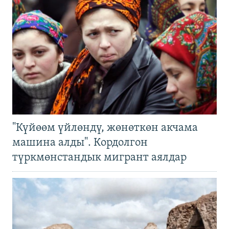
"Күйөөм үйлөндү, жөнөткөн акчама
машина алды". Кордолгон
түркмөнстандык мигрант аялдар