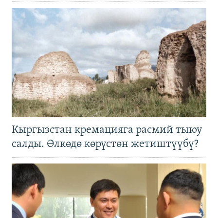
Кыргызстан кремацияга расмий тыюу
салды. Өлкөдө көрүстөн жетиштүүбү?