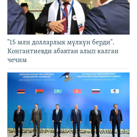
"15 млн долларлык мүлкүн берди".
Конгантиевди абактан алып калган
чечим