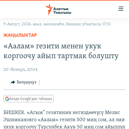
Линктер
Мазмунга
өтүңүз
9-Август, 2026-жыл, жекшемби, Бишкек убактысы 17:51
Навигацияга
ЖАҢЫЛЫКТАР
өтүңүз
ЖАҢЫЛЫКТАР
КЫРГЫЗСТАН
Издөөгө
«Аалам» гезити менен укук
салыңыз
ДҮЙНӨ
КЫРГЫЗСТАН
коргоочу айып тартмак болушту
УКРАИНА
САЯСАТ
ДҮЙНӨ
20-Январь, 2004
АТАЙЫН ИЛИКТӨӨ
ЭКОНОМИКА
БОРБОР АЗИЯ
ТВ ПРОГРАММАЛАР
Бөлүшүңүз
МАДАНИЯТ
ПОДКАСТ
БҮГҮН АЗАТТЫКТА
Бизди Google'дан табыңыз
ӨЗГӨЧӨ ПИКИР
ЭКСПЕРТТЕР ТАЛДАЙТ
БИШКЕК. «Агым” гезитинин негиздөөчүсү Мелис
БИЗ ЖАНА ДҮЙНӨ
Русский
Эшимкановго «Аалам» гезити 500 миң сом, ал эми
ДАНИСТЕ
укук коргоочу Турсунбек Акун 50 миң сом айыппул