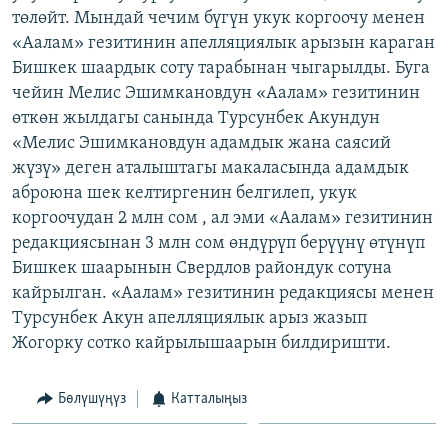
төлөйт. Мындай чечим бүгүн укук коргоочу менен
ОНЛАЙН ШЕРИНЕ
ЭЖЕ-СИҢДИЛЕР
«Аалам» гезитинин апелляциялык арызын караган
АЗАТТЫК+
Бишкек шаардык соту тарабынан чыгарылды. Буга
ЫҢГАЙСЫЗ СУРООЛОР
чейин Мелис Эшимкановдун «Аалам» гезитинин
өткөн жылдагы санында Турсунбек Акундун
«Мелис Эшимкановдун адамдык жана саясий
ЭЕ/АРнун бардык сайттары
жүзү» деген аталыштагы макаласында адамдык
аброюна шек келтиргенин белгилеп, укук
коргоочудан 2 млн сом , ал эми «Аалам» гезитинин
редакциясынан 3 млн сом өндүрүп берүүнү өтүнүп
Бишкек шаарынын Свердлов райондук сотуна
кайрылган. «Аалам» гезитинин редакциясы менен
Турсунбек Акун апелляциялык арыз жазып
Жогорку сотко кайрылышаарын билдиришти.
Бөлүшүңүз
Катталыңыз