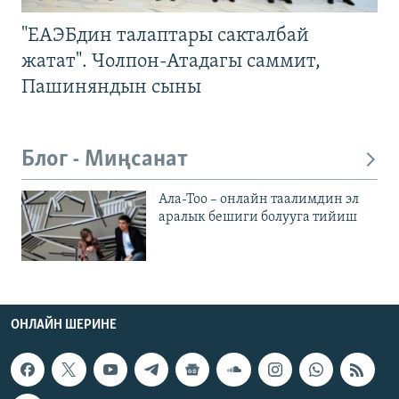
"ЕАЭБдин талаптары сакталбай
жатат". Чолпон-Атадагы саммит,
Пашиняндын сыны
Блог - Миңсанат
Ала-Тоо – онлайн таалимдин эл
аралык бешиги болууга тийиш
ОНЛАЙН ШЕРИНЕ