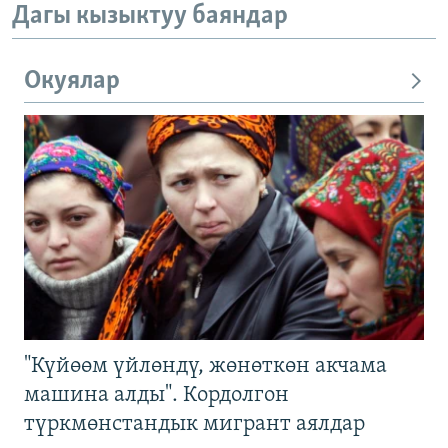
Дагы кызыктуу баяндар
Окуялар
"Күйөөм үйлөндү, жөнөткөн акчама
машина алды". Кордолгон
түркмөнстандык мигрант аялдар