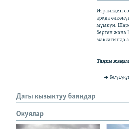
ЭЖЕ-СИҢДИЛЕР
Израилдин со
АЗАТТЫК+
арада өлкөнү
ЫҢГАЙСЫЗ СУРООЛОР
мүмкүн. Шаро
берген жана 
максатында а
Таңкы жаңыл
Бөлүшүңү
Дагы кызыктуу баяндар
Окуялар