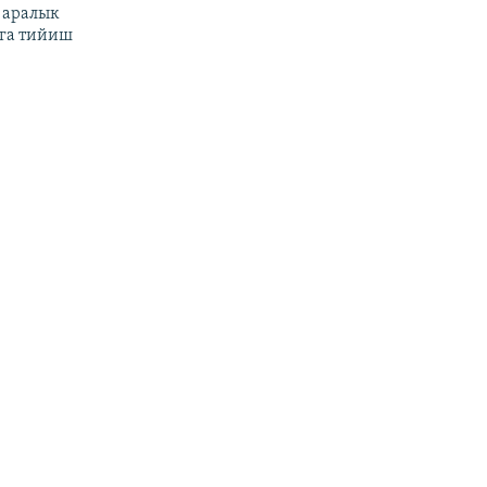
 аралык
га тийиш