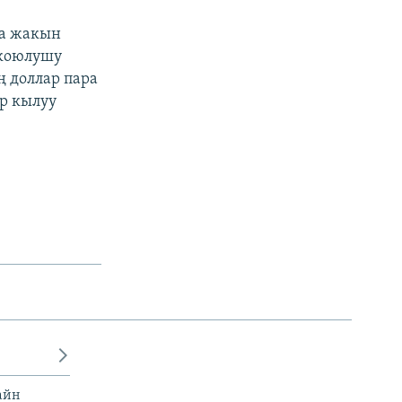
на жакын
 коюлушу
ң доллар пара
р кылуу
айн