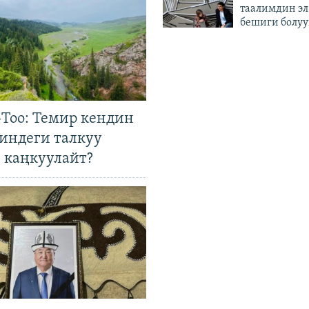
таалимдин эл
бешиги болуу
Тоо: Темир кендин
гиндеги талкуу
 каңкуулайт?