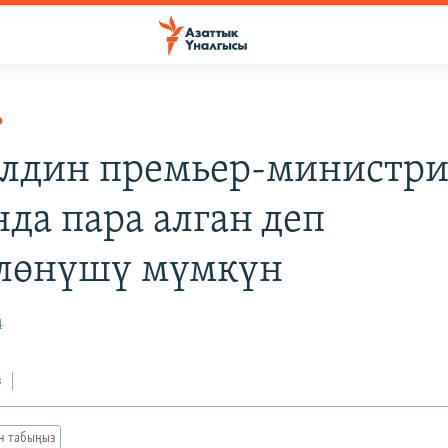
Р
лдин премьер-министр
да пара алган деп
лөнүшү мүмкүн
4
з
ан табыңыз