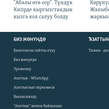
"Абалы өтө оор". Түндүк
Көрүнү
Кипрде кыргызстандык
Жаныбе
кызга кол салуу болду
жаркын
БИЗ ЖӨНҮНДӨ
"АЗАТТЫ
Блоктолгон сайтты ачуу
Тилим - ди
Биз жөнүндө
Русский
Эрежелер
Азаттык - WhatsApp
ОНЛАЙН ШЕРИНЕ
Азаттыктын тиркемеси
Вакансиялар
"Азаттык" менен байланыш