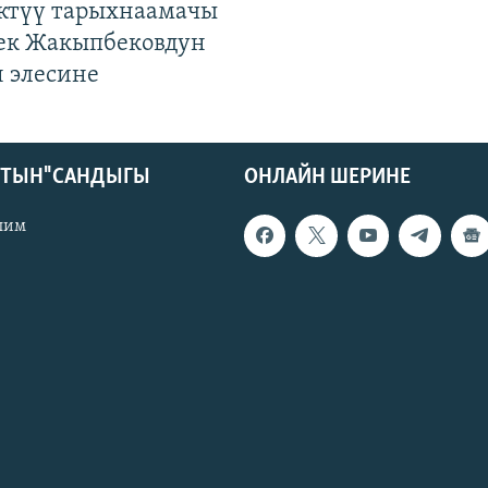
ктүү тарыхнаамачы
к Жакыпбековдун
 элесине
КТЫН" САНДЫГЫ
ОНЛАЙН ШЕРИНЕ
лим