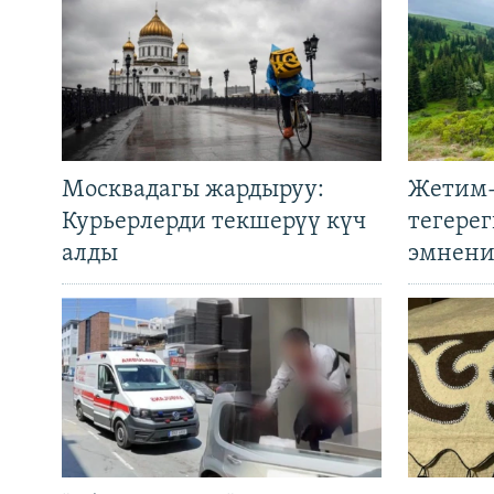
Москвадагы жардыруу:
Жетим-
Курьерлерди текшерүү күч
тегере
алды
эмнени