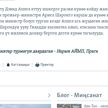
ту Дэвид Аппел аттуу ишкерге расми күнөө койду жа
н премьер-министри Ариел Шаронго каршы да күнөө
н министр болуп турган кезде Аппел ага жүздөгөн ми
Шарондун уулу Гиладды кызматка алып, атасына тааси
га үч миллион доллар берген деген күнөө тагылууда.
ыктар түрмөгүн даярдаган - Нарын АЙЫП, Прага
з
Катталыңыз
Принтер
Блог - Миңсанат
Ала-Тоо – онл