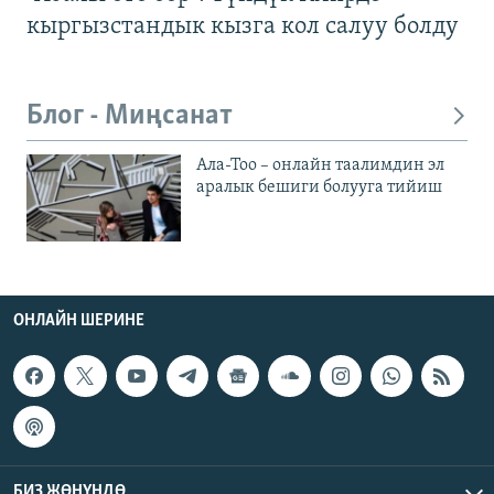
кыргызстандык кызга кол салуу болду
Блог - Миңсанат
Ала-Тоо – онлайн таалимдин эл
аралык бешиги болууга тийиш
ОНЛАЙН ШЕРИНЕ
БИЗ ЖӨНҮНДӨ