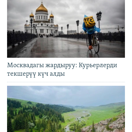
Москвадагы жардыруу: Курьерлерди
текшерүү күч алды