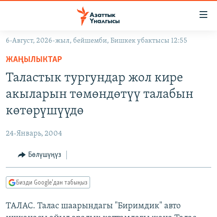
Линктер
Мазмунга
өтүңүз
6-Август, 2026-жыл, бейшемби, Бишкек убактысы 12:55
Навигацияга
ЖАҢЫЛЫКТАР
өтүңүз
ЖАҢЫЛЫКТАР
КЫРГЫЗСТАН
Издөөгө
Таластык тургундар жол кире
салыңыз
ДҮЙНӨ
КЫРГЫЗСТАН
акыларын төмөндөтүү талабын
УКРАИНА
САЯСАТ
ДҮЙНӨ
көтөрүшүүдө
АТАЙЫН ИЛИКТӨӨ
ЭКОНОМИКА
БОРБОР АЗИЯ
24-Январь, 2004
ТВ ПРОГРАММАЛАР
МАДАНИЯТ
Бөлүшүңүз
ПОДКАСТ
БҮГҮН АЗАТТЫКТА
ӨЗГӨЧӨ ПИКИР
ЭКСПЕРТТЕР ТАЛДАЙТ
Бизди Google'дан табыңыз
БИЗ ЖАНА ДҮЙНӨ
Русский
ТАЛАС. Талас шаарындагы "Биримдик" авто
ДАНИСТЕ