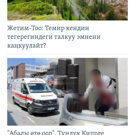
Жетим-Тоо: Темир кендин
тегерегиндеги талкуу эмнени
каңкуулайт?
"Абалы өтө оор". Түндүк Кипрде