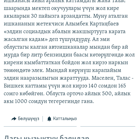
ишканасы айыл аралык каттамдагы жана Талас
ОНЛАЙН ШЕРИНЕ
ЭЖЕ-СИҢДИЛЕР
шаарында мектеп окучуулары үчүн жол кире
акыларын 30 пайызга арзандатты. Муну аталган
АЗАТТЫК+
ишкананын жетекчиси Алымбек Картаңбаев
ЫҢГАЙСЫЗ СУРООЛОР
«элдин социалдык абалын жакшыртууга карата
жасалган кадам» деп түшүндүрдү. Ал эми
облустагы калган автоишканалар мындан бир ай
ЭЕ/АРнун бардык сайттары
мурда бир литр бензиндин баасы көтөрүлгөндө жол
кирени кымбаттаткан бойдон жол кирээ наркын
төмөндөтө элек. Мындай көрүнүш карапайым
элдин нааразылыгын жараттууда. Маселен, Талас -
Бишкек каттамы үчүн жол кирээ 140 сомдон 165
сомго көбөйгөн. Облуста орточо айлык 500, айлык
акы 1000 сомдун тегерегинде гана.
Бөлүшүңүз
Катталыңыз