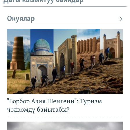
Дагы кызыктуу баяндар
Окуялар
"Борбор Азия Шенгени": Туризм
чөлкөмдү байытабы?