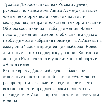
ОНЛАЙН ШЕРИНЕ
Турабай Джороев, писатель Рыспай Дудуев,
ЭЖЕ-СИҢДИЛЕР
руководитель ансамбля Ашим Ахмедов, а также
АЗАТТЫК+
члены некоторых политических партий и
ЫҢГАЙСЫЗ СУРООЛОР
молодежных, неправительственных организаций.
Об этом сообщили из штаба движения. Члены
нового движения намерены объяснить людям о
ЭЕ/АРнун бардык сайттары
необходимости избрания президента А.Акаева на
следующий срок в предстоящих выборах. Новое
движение нашло поддержку у членов Конгресса
женщин Кыргызстана и у политической партии
«Новая сила».
В то же время, Джалалабадское областное
отделение оппозиционной партии «Атамекен»
распространило заявление, где говорится, что
всякие попытки продлить сроки полномочия
президента А.Акаева противоречат конституции
страны