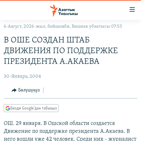
Линктер
Мазмунга
өтүңүз
6-Август, 2026-жыл, бейшемби, Бишкек убактысы 07:53
Навигацияга
ЖАҢЫЛЫКТАР
өтүңүз
В ОШЕ СОЗДАН ШТАБ
КЫРГЫЗСТАН
Издөөгө
ДВИЖЕНИЯ ПО ПОДДЕРЖКЕ
салыңыз
ДҮЙНӨ
КЫРГЫЗСТАН
ПРЕЗИДЕНТА А.АКАЕВА
УКРАИНА
САЯСАТ
ДҮЙНӨ
30-Январь, 2004
АТАЙЫН ИЛИКТӨӨ
ЭКОНОМИКА
БОРБОР АЗИЯ
ТВ ПРОГРАММАЛАР
Бөлүшүңүз
МАДАНИЯТ
ПОДКАСТ
БҮГҮН АЗАТТЫКТА
Бизди Google'дан табыңыз
ӨЗГӨЧӨ ПИКИР
ЭКСПЕРТТЕР ТАЛДАЙТ
ОШ. 29 января. В Ошской области создается
БИЗ ЖАНА ДҮЙНӨ
Русский
Движение по поддержке президента А.Акаева. В
ДАНИСТЕ
него вошли уже 42 человек. Среди них - журналист