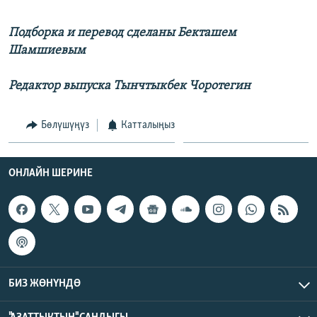
Подборка и перевод сделаны Бекташем
Шамшиевым
Редактор выпуска Тынчтыкбек Чоротегин
Бөлүшүңүз
Катталыңыз
ОНЛАЙН ШЕРИНЕ
БИЗ ЖӨНҮНДӨ