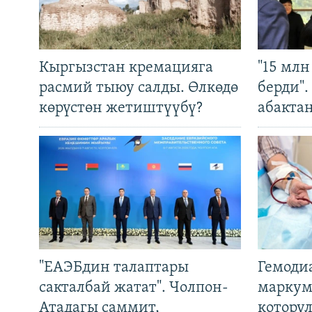
Кыргызстан кремацияга
"15 мл
расмий тыюу салды. Өлкөдө
берди"
көрүстөн жетиштүүбү?
абакта
"ЕАЭБдин талаптары
Гемоди
сакталбай жатат". Чолпон-
маркум
Атадагы саммит,
котору