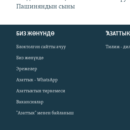
Пашиняндын сыны
БИЗ ЖӨНҮНДӨ
"АЗАТТЫ
Блоктолгон сайтты ачуу
Тилим - ди
Биз жөнүндө
Русский
Эрежелер
Азаттык - WhatsApp
ОНЛАЙН ШЕРИНЕ
Азаттыктын тиркемеси
Вакансиялар
"Азаттык" менен байланыш
ЭЕ/АРнун бардык сайттары