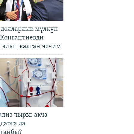
н долларлык мүлкүн
. Конгантиевди
н алып калган чечим
ализ чыры: акча
дарга да
лганбы?