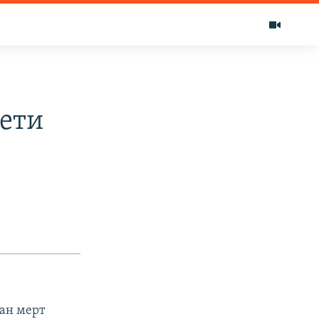
ети
ан мерт