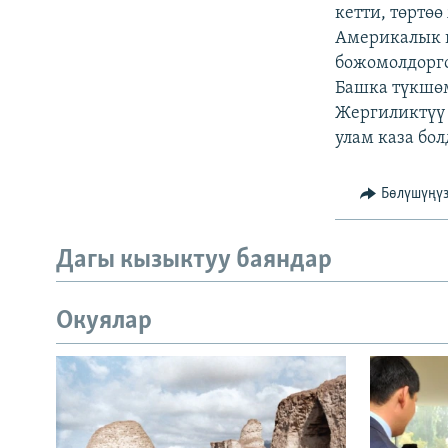
ЭЖЕ-СИҢДИЛЕР
кетти, төртө
Америкалык 
АЗАТТЫК+
божомолдорго
ЫҢГАЙСЫЗ СУРООЛОР
Башка түкшөм
Жергиликтүү 
улам каза бол
Бөлүшүңү
Дагы кызыктуу баяндар
Окуялар