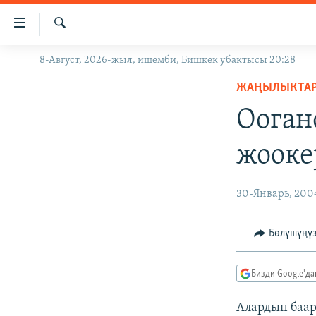
Линктер
Мазмунга
өтүңүз
Издөө
8-Август, 2026-жыл, ишемби, Бишкек убактысы 20:28
ЖАҢЫЛЫКТАР
Навигацияга
өтүңүз
ЖАҢЫЛЫКТА
КЫРГЫЗСТАН
Издөөгө
Ооган
ДҮЙНӨ
КЫРГЫЗСТАН
салыңыз
УКРАИНА
САЯСАТ
ДҮЙНӨ
жооке
АТАЙЫН ИЛИКТӨӨ
ЭКОНОМИКА
БОРБОР АЗИЯ
ТВ ПРОГРАММАЛАР
МАДАНИЯТ
30-Январь, 200
ПОДКАСТ
БҮГҮН АЗАТТЫКТА
Бөлүшүңү
ӨЗГӨЧӨ ПИКИР
ЭКСПЕРТТЕР ТАЛДАЙТ
БИЗ ЖАНА ДҮЙНӨ
Бизди Google'д
ДАНИСТЕ
Алардын баа