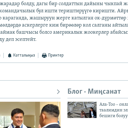
ө жарадар болду, дагы бир солдаттын дайыны чыкпай ж
командачылык бул ишти териштирүүгө киришти. Ай
 караганда, жашыруун жерге катылган ок-дүрмөттөр
өлдөрдө аскерлерге ким бирөөлөр кол салганы айтыла
аймак башчысы болсо америкалык жоокерлер абайсыз
ду деп эсептейт.
з
Катталыңыз
Принтер
Блог - Миңсанат
Ала-Тоо – онл
таалимдин эл
бешиги болуу