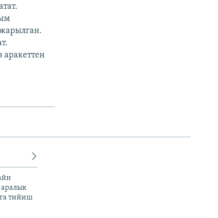
атат.
рым
 жарылган.
т.
 аракеттен
айн
 аралык
га тийиш