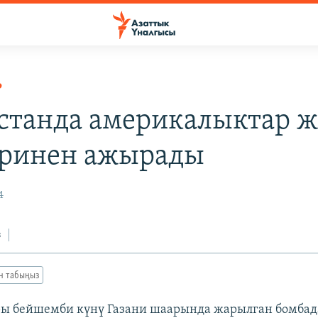
Р
станда америкалыктар ж
ринен ажырады
4
з
ан табыңыз
ры бейшемби күнү Газани шаарында жарылган бомбад