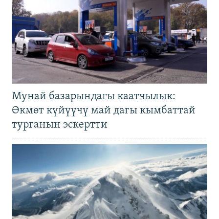
Мунай базарындагы каатчылык:
Өкмөт күйүүчү май дагы кымбаттай
турганын эскертти