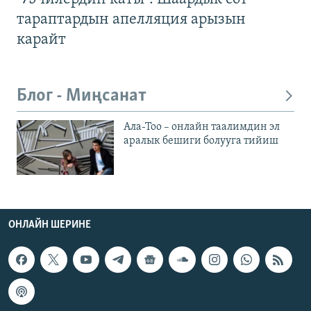
тараптардын апелляция арызын
карайт
Блог - Миңсанат
Ала-Тоо – онлайн таалимдин эл
аралык бешиги болууга тийиш
ОНЛАЙН ШЕРИНЕ