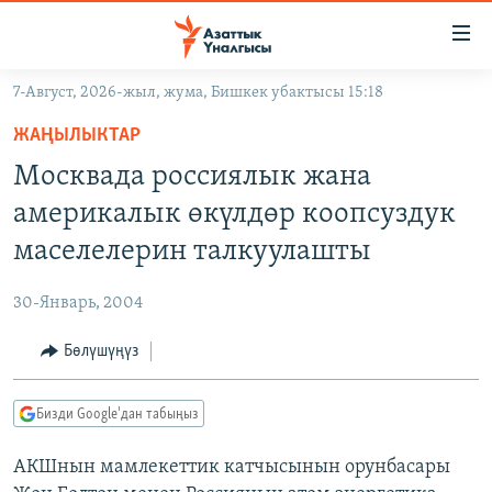
Линктер
Мазмунга
өтүңүз
7-Август, 2026-жыл, жума, Бишкек убактысы 15:18
Навигацияга
ЖАҢЫЛЫКТАР
өтүңүз
ЖАҢЫЛЫКТАР
КЫРГЫЗСТАН
Издөөгө
Москвада россиялык жана
салыңыз
ДҮЙНӨ
КЫРГЫЗСТАН
америкалык өкүлдөр коопсуздук
УКРАИНА
САЯСАТ
ДҮЙНӨ
маселелерин талкуулашты
АТАЙЫН ИЛИКТӨӨ
ЭКОНОМИКА
БОРБОР АЗИЯ
30-Январь, 2004
ТВ ПРОГРАММАЛАР
МАДАНИЯТ
Бөлүшүңүз
ПОДКАСТ
БҮГҮН АЗАТТЫКТА
ӨЗГӨЧӨ ПИКИР
ЭКСПЕРТТЕР ТАЛДАЙТ
Бизди Google'дан табыңыз
БИЗ ЖАНА ДҮЙНӨ
Русский
АКШнын мамлекеттик катчысынын орунбасары
ДАНИСТЕ