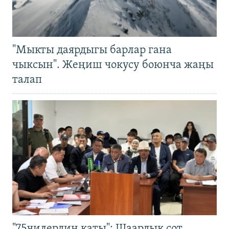
"Мыкты даярдыгы барлар гана
чыксын". Жеңиш чокусу боюнча жаңы
талап
"75чилердин каты": Шаардык сот