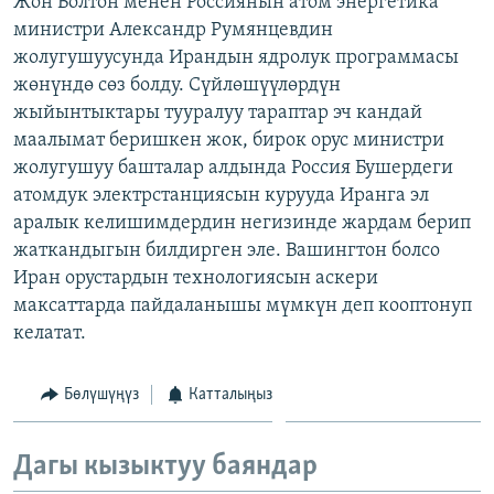
Жон Болтон менен Россиянын атом энергетика
ОНЛАЙН ШЕРИНЕ
ЭЖЕ-СИҢДИЛЕР
министри Александр Румянцевдин
жолугушуусунда Ирандын ядролук программасы
АЗАТТЫК+
жөнүндө сөз болду. Сүйлөшүүлөрдүн
ЫҢГАЙСЫЗ СУРООЛОР
жыйынтыктары тууралуу тараптар эч кандай
маалымат беришкен жок, бирок орус министри
жолугушуу башталар алдында Россия Бушердеги
ЭЕ/АРнун бардык сайттары
атомдук электрстанциясын курууда Иранга эл
аралык келишимдердин негизинде жардам берип
жаткандыгын билдирген эле. Вашингтон болсо
Иран орустардын технологиясын аскери
максаттарда пайдаланышы мүмкүн деп кооптонуп
келатат.
Бөлүшүңүз
Катталыңыз
Дагы кызыктуу баяндар