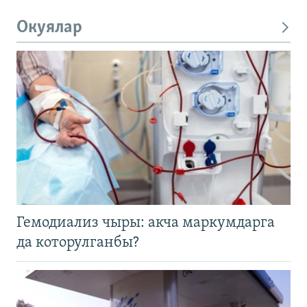
Окуялар
Гемодиализ чыры: акча маркумдарга
да которулганбы?