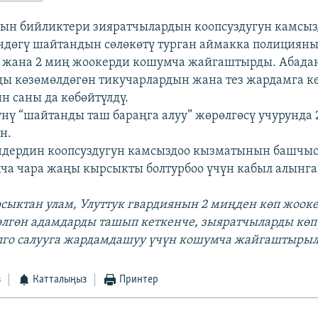
ын бийликтери зияратчылардын коопсуздугун камсыз
дөгү шайтандын сөлөкөтү турган аймакка полицияны
 жана 2 миң жоокерди кошумча жайгаштырды. Абада
ы көзөмөлдөгөн тикучарлардын жана тез жардамга к
 саны да көбөйтүлдү.
ү “шайтанды таш бараңга алуу” жөрөлгөсү учурунда 
н.
ндердин коопсуздугун камсыздоо кызматынын башчыс
ча чара жаңы кырсыкты болтурбоо үчүн кабыл алынг
рсыктан улам, Улуттук гвардиянын 2 миңден көп жоок
өлгөн адамдарды ташып кеткенче, зыяратчыларды кө
лго салууга жардамдашуу үчүн кошумча жайгаштыры
з
Катталыңыз
Принтер