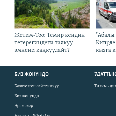
Жетим-Тоо: Темир кендин
"Абалы 
тегерегиндеги талкуу
Кипрде
эмнени каңкуулайт?
кызга к
БИЗ ЖӨНҮНДӨ
"АЗАТТЫ
Блоктолгон сайтты ачуу
Тилим - ди
Биз жөнүндө
Русский
Эрежелер
Азаттык - WhatsApp