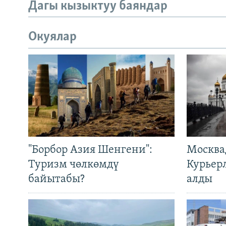
Дагы кызыктуу баяндар
Окуялар
"Борбор Азия Шенгени":
Москва
Туризм чөлкөмдү
Курьер
байытабы?
алды