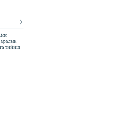
айн
 аралык
га тийиш