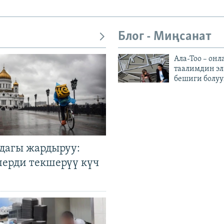
Блог - Миңсанат
Ала-Тоо – онл
таалимдин эл
бешиги болуу
дагы жардыруу:
лерди текшерүү күч