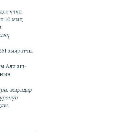
доо үчүн
н 10 миң
н
елчү
251 зыяратчы
ы Али аш-
анын
ери, жарадар
пүрөнүн
лды.