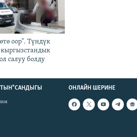
өтө оор". Түндүк
 кыргызстандык
ол салуу болду
КТЫН" САНДЫГЫ
ОНЛАЙН ШЕРИНЕ
лим