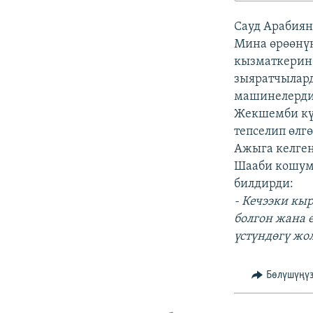
ЭЖЕ-СИҢДИЛЕР
Сауд Арабиян
АЗАТТЫК+
Мина өрөөнүн
ЫҢГАЙСЫЗ СУРООЛОР
кызматкерин
зыяратчылард
машинелердин
Жекшемби күн
тепселип өлгө
Ажыга келге
Шааби кошум
билдирди:
- Кечээки кы
болгон жана 
үстүндөгү жо
Бөлүшүңү