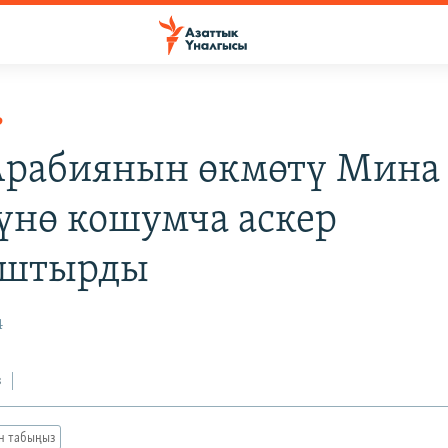
Р
Арабиянын өкмөтү Мина
үнө кошумча аскер
аштырды
4
з
ан табыңыз