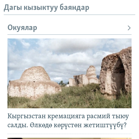
Дагы кызыктуу баяндар
Окуялар
Кыргызстан кремацияга расмий тыюу
салды. Өлкөдө көрүстөн жетиштүүбү?