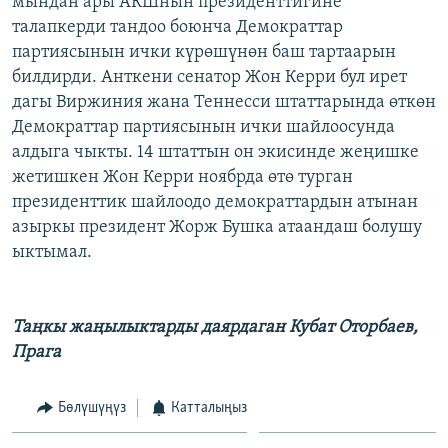
мындан ары АКШнын президенттигине
ОНЛАЙН ШЕРИНЕ
ЭЖЕ-СИҢДИЛЕР
талапкерди тандоо боюнча Демократтар
партиясынын ички күрөшүнөн баш тартаарын
АЗАТТЫК+
билдирди. Анткени сенатор Жон Керри бул ирет
ЫҢГАЙСЫЗ СУРООЛОР
дагы Виржиния жана Теннесси штаттарында өткөн
Демократтар партиясынын ички шайлоосунда
алдыга чыкты. 14 штаттын он экисинде жеңишке
ЭЕ/АРнун бардык сайттары
жетишкен Жон Керри ноябрда өтө турган
президенттик шайлоодо демократтардын атынан
азыркы президент Жорж Бушка атаандаш болушу
ыктымал.
Таңкы жаңылыктарды даярдаган Кубат Оторбаев,
Прага
Бөлүшүңүз
Катталыңыз