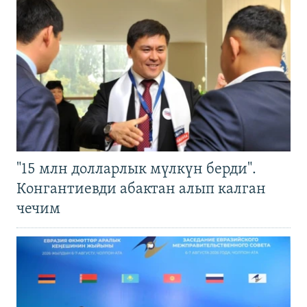
"15 млн долларлык мүлкүн берди".
Конгантиевди абактан алып калган
чечим