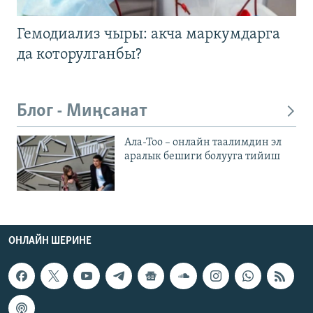
Гемодиализ чыры: акча маркумдарга
да которулганбы?
Блог - Миңсанат
Ала-Тоо – онлайн таалимдин эл
аралык бешиги болууга тийиш
ОНЛАЙН ШЕРИНЕ