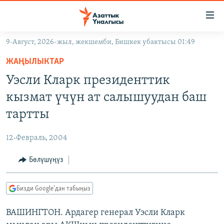
Линктер
Мазмунга
өтүңүз
9-Август, 2026-жыл, жекшемби, Бишкек убактысы 01:49
Навигацияга
ЖАҢЫЛЫКТАР
өтүңүз
ЖАҢЫЛЫКТАР
КЫРГЫЗСТАН
Издөөгө
Уэсли Кларк президенттик
салыңыз
ДҮЙНӨ
КЫРГЫЗСТАН
кызмат үчүн ат салышуудан баш
УКРАИНА
САЯСАТ
ДҮЙНӨ
тартты
АТАЙЫН ИЛИКТӨӨ
ЭКОНОМИКА
БОРБОР АЗИЯ
12-Февраль, 2004
ТВ ПРОГРАММАЛАР
МАДАНИЯТ
Бөлүшүңүз
ПОДКАСТ
БҮГҮН АЗАТТЫКТА
ӨЗГӨЧӨ ПИКИР
ЭКСПЕРТТЕР ТАЛДАЙТ
Бизди Google'дан табыңыз
БИЗ ЖАНА ДҮЙНӨ
Русский
ВАШИНГТОН. Ардагер генерал Уэсли Кларк
ДАНИСТЕ