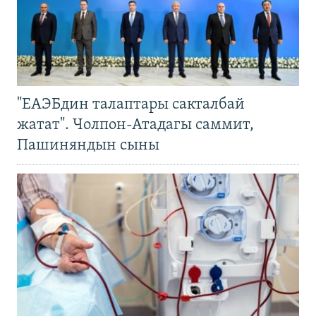
"ЕАЭБдин талаптары сакталбай
жатат". Чолпон-Атадагы саммит,
Пашиняндын сыны