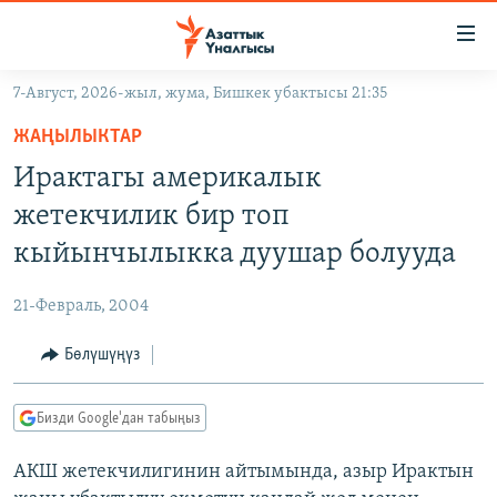
Линктер
Мазмунга
өтүңүз
7-Август, 2026-жыл, жума, Бишкек убактысы 21:35
Навигацияга
ЖАҢЫЛЫКТАР
өтүңүз
ЖАҢЫЛЫКТАР
КЫРГЫЗСТАН
Издөөгө
Ирактагы америкалык
салыңыз
ДҮЙНӨ
КЫРГЫЗСТАН
жетекчилик бир топ
УКРАИНА
САЯСАТ
ДҮЙНӨ
кыйынчылыкка дуушар болууда
АТАЙЫН ИЛИКТӨӨ
ЭКОНОМИКА
БОРБОР АЗИЯ
21-Февраль, 2004
ТВ ПРОГРАММАЛАР
МАДАНИЯТ
Бөлүшүңүз
ПОДКАСТ
БҮГҮН АЗАТТЫКТА
ӨЗГӨЧӨ ПИКИР
ЭКСПЕРТТЕР ТАЛДАЙТ
Бизди Google'дан табыңыз
БИЗ ЖАНА ДҮЙНӨ
Русский
АКШ жетекчилигинин айтымында, азыр Ирактын
ДАНИСТЕ