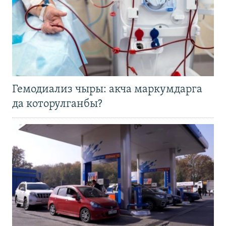
Гемодиализ чыры: акча маркумдарга
да которулганбы?