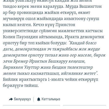
жаңы убактылуу өкмөтүн кандай жол менен
ОНЛАЙН ШЕРИНЕ
ЭЖЕ-СИҢДИЛЕР
тандоо керек экени каралууда. Мурда Вашингтон
ар бир провинцияда жыйын өткөрүп, өкмөт
АЗАТТЫК+
мүчөлөрүн ошол жыйындарда аныктоону сунуш
ЫҢГАЙСЫЗ СУРООЛОР
кылып келген. Кечээ күнү Принстон
университетинде сүйлөгөн мамлекеттик катчысы
Колин Пауэллдин айтымында, Иракта демократия
ЭЕ/АРнун бардык сайттары
орнотуу бир топ кыйын болууда:
"Кандай болсо
дагы, демократиядан эч тажрыйбасы жок жерде
демократия орнотуу татаал жана оор маселе, бирок
элчи Бремер Ирактын Башкаруу кеңеши,
Бириккен Улуттар жана биздин тилектештер
менен тыкыз кызматташып, ийгиликке жетет"
.
Бийлик ирактыктарга 1-июлга чейин өткөрүлүп
берилүүгө тийиш.
Бөлүшүңүз
Катталыңыз