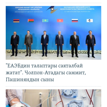
"ЕАЭБдин талаптары сакталбай
жатат". Чолпон-Атадагы саммит,
Пашиняндын сыны