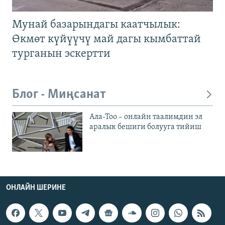
Мунай базарындагы каатчылык:
Өкмөт күйүүчү май дагы кымбаттай
турганын эскертти
Блог - Миңсанат
Ала-Тоо – онлайн таалимдин эл
аралык бешиги болууга тийиш
ОНЛАЙН ШЕРИНЕ