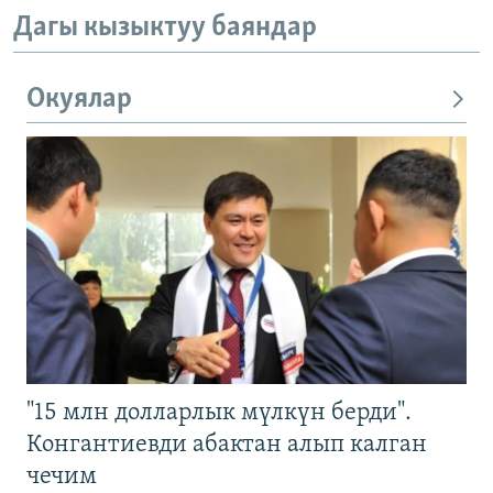
Дагы кызыктуу баяндар
Окуялар
"15 млн долларлык мүлкүн берди".
Конгантиевди абактан алып калган
чечим