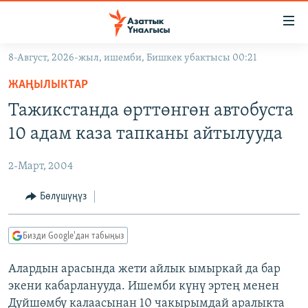
Линктер
Мазмунга
өтүңүз
8-Август, 2026-жыл, ишемби, Бишкек убактысы 00:21
Навигацияга
ЖАҢЫЛЫКТАР
өтүңүз
ЖАҢЫЛЫКТАР
КЫРГЫЗСТАН
Издөөгө
Тажикстанда өрттөнгөн автобуста
салыңыз
ДҮЙНӨ
КЫРГЫЗСТАН
10 адам каза тапканы айтылууда
УКРАИНА
САЯСАТ
ДҮЙНӨ
2-Март, 2004
АТАЙЫН ИЛИКТӨӨ
ЭКОНОМИКА
БОРБОР АЗИЯ
ТВ ПРОГРАММАЛАР
Бөлүшүңүз
МАДАНИЯТ
ПОДКАСТ
БҮГҮН АЗАТТЫКТА
Бизди Google'дан табыңыз
ӨЗГӨЧӨ ПИКИР
ЭКСПЕРТТЕР ТАЛДАЙТ
Алардын арасында жети айлык ымыркай да бар
БИЗ ЖАНА ДҮЙНӨ
Русский
экени кабарланууда. Ишемби күнү эртең менен
ДАНИСТЕ
Дүйшөмбү калаасынан 10 чакырымдай аралыкта