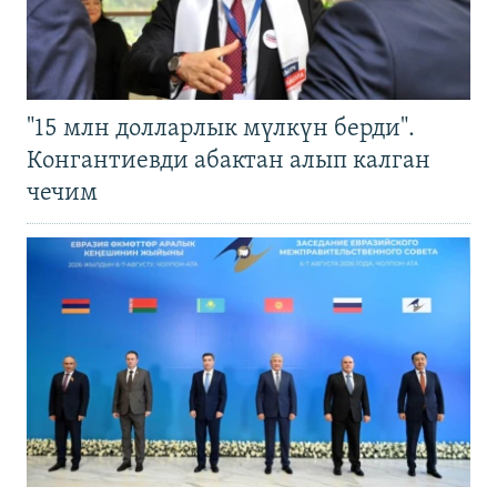
"15 млн долларлык мүлкүн берди".
Конгантиевди абактан алып калган
чечим