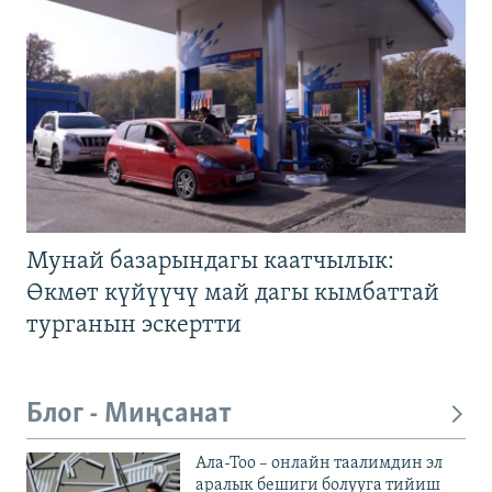
Мунай базарындагы каатчылык:
Өкмөт күйүүчү май дагы кымбаттай
турганын эскертти
Блог - Миңсанат
Ала-Тоо – онлайн таалимдин эл
аралык бешиги болууга тийиш