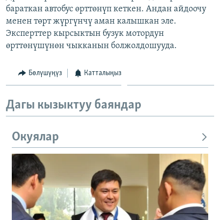
бараткан автобус өрттөнүп кеткен. Андан айдоочу
ОНЛАЙН ШЕРИНЕ
ЭЖЕ-СИҢДИЛЕР
менен төрт жүргүнчү аман калышкан эле.
АЗАТТЫК+
Эксперттер кырсыктын бузук мотордун
ЫҢГАЙСЫЗ СУРООЛОР
өрттөнүшүнөн чыкканын болжолдошууда.
Бөлүшүңүз
Катталыңыз
ЭЕ/АРнун бардык сайттары
Дагы кызыктуу баяндар
Окуялар