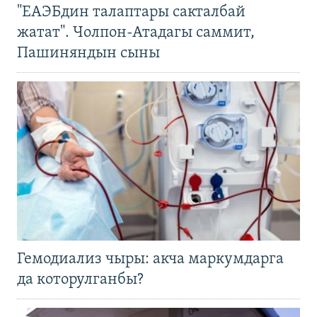
"ЕАЭБдин талаптары сакталбай
жатат". Чолпон-Атадагы саммит,
Пашиняндын сыны
Гемодиализ чыры: акча маркумдарга
да которулганбы?