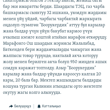
санаториясы болгон 5 гектар аянты, жемиш багы
ОНЛАЙН ШЕРИНЕ
ЭЖЕ-СИҢДИЛЕР
бар эки имаратты берди. Шаардагы ТЭЦ, газ чарба
башкармасы сыяктуу 32 ишкана, уюмдун жардамы
АЗАТТЫК+
менен үйү үйдөй, чарбагы чарбактай жаркырата
ЫҢГАЙСЫЗ СУРООЛОР
оңдолуп-түзөлгөн "Боорукердик" аттуу бул карылар
жана балдар үчүн үйүн бакубат кармоо үчүн
ачылыш аземге коштой атайын марафон өткөрүлдү.
ЭЕ/АРнун бардык сайттары
Марафонго Ош шаардык мэриясы Жалалабад,
Баткенден бери жардамчыларды чакырган жана
жалпысы товар түрүндө, накталай акча которуу
жолу менен берилген акча болуп 950 миңден ашык
сомдук каражат топтолду. Азыр "Боорукердик"
карылар жана балдар үйүндө кароосуз калган 20
кары, 20 бала бар. Мектеп жашындагы балдарды
кошуна турган Калинин атындагы орто мектепте
окутуу жагы колго алынууда.
Бөлүшүңүз
Катталыңыз