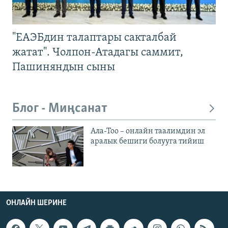
"ЕАЭБдин талаптары сакталбай
жатат". Чолпон-Атадагы саммит,
Пашиняндын сыны
Блог - Миңсанат
Ала-Тоо – онлайн таалимдин эл
аралык бешиги болууга тийиш
ОНЛАЙН ШЕРИНЕ