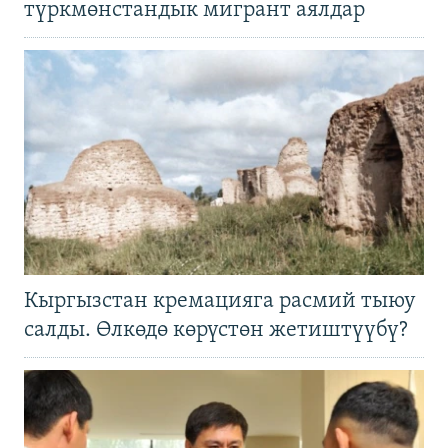
түркмөнстандык мигрант аялдар
Кыргызстан кремацияга расмий тыюу
салды. Өлкөдө көрүстөн жетиштүүбү?