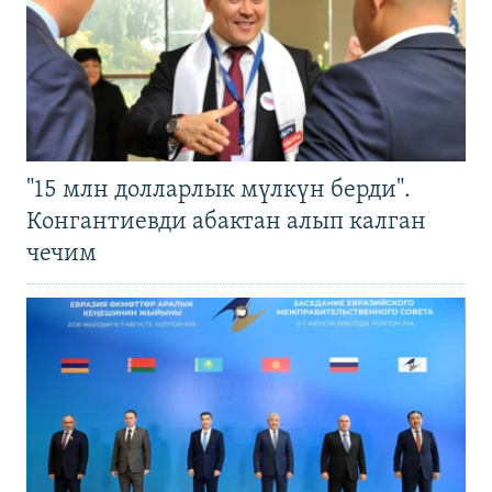
"15 млн долларлык мүлкүн берди".
Конгантиевди абактан алып калган
чечим