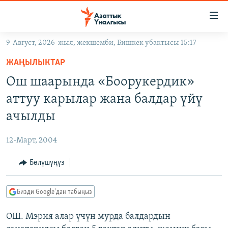
Линктер
Мазмунга
өтүңүз
9-Август, 2026-жыл, жекшемби, Бишкек убактысы 15:17
Навигацияга
ЖАҢЫЛЫКТАР
өтүңүз
ЖАҢЫЛЫКТАР
КЫРГЫЗСТАН
Издөөгө
Ош шаарында «Боорукердик»
салыңыз
ДҮЙНӨ
КЫРГЫЗСТАН
аттуу карылар жана балдар үйү
УКРАИНА
САЯСАТ
ДҮЙНӨ
ачылды
АТАЙЫН ИЛИКТӨӨ
ЭКОНОМИКА
БОРБОР АЗИЯ
12-Март, 2004
ТВ ПРОГРАММАЛАР
МАДАНИЯТ
Бөлүшүңүз
ПОДКАСТ
БҮГҮН АЗАТТЫКТА
ӨЗГӨЧӨ ПИКИР
ЭКСПЕРТТЕР ТАЛДАЙТ
Бизди Google'дан табыңыз
БИЗ ЖАНА ДҮЙНӨ
Русский
ОШ. Мэрия алар үчүн мурда балдардын
ДАНИСТЕ