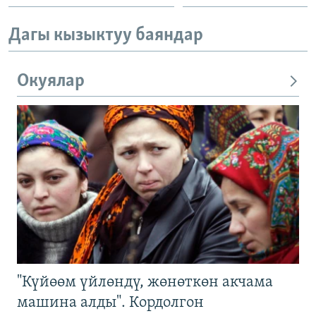
Дагы кызыктуу баяндар
Окуялар
"Күйөөм үйлөндү, жөнөткөн акчама
машина алды". Кордолгон