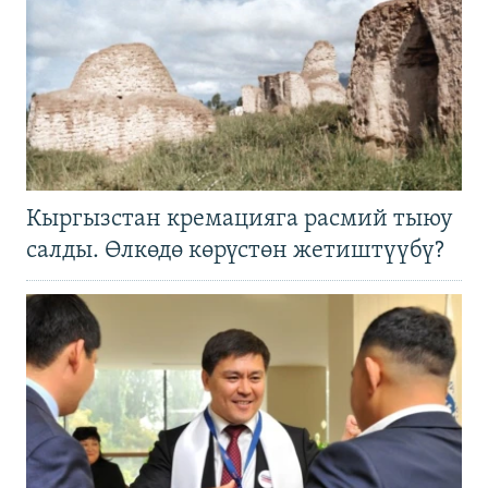
Кыргызстан кремацияга расмий тыюу
салды. Өлкөдө көрүстөн жетиштүүбү?