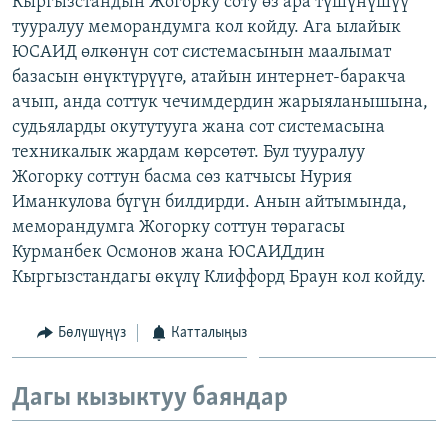
Кыргызстандын Жогорку соту өз ара түшүнүшүү
ОНЛАЙН ШЕРИНЕ
ЭЖЕ-СИҢДИЛЕР
тууралуу меморандумга кол койду. Ага ылайык
ЮСАИД өлкөнүн сот системасынын маалымат
АЗАТТЫК+
базасын өнүктүрүүгө, атайын интернет-баракча
ЫҢГАЙСЫЗ СУРООЛОР
ачып, анда соттук чечимдердин жарыяланышына,
судьяларды окутутууга жана сот системасына
техникалык жардам көрсөтөт. Бул тууралуу
ЭЕ/АРнун бардык сайттары
Жогорку соттун басма сөз катчысы Нурия
Иманкулова бүгүн билдирди. Анын айтымында,
меморандумга Жогорку соттун төрагасы
Курманбек Осмонов жана ЮСАИДдин
Кыргызстандагы өкүлү Клиффорд Браун кол койду.
Бөлүшүңүз
Катталыңыз
Дагы кызыктуу баяндар