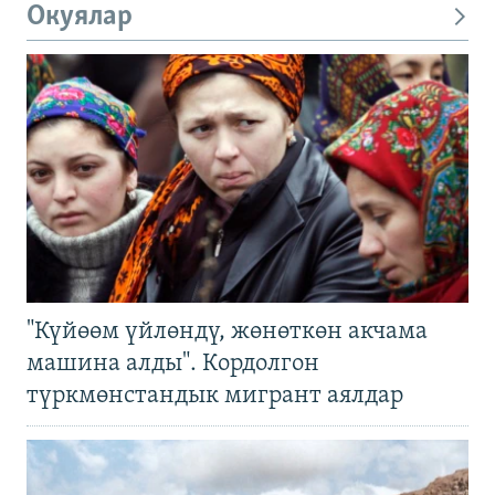
Окуялар
"Күйөөм үйлөндү, жөнөткөн акчама
машина алды". Кордолгон
түркмөнстандык мигрант аялдар