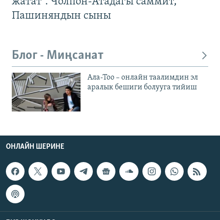
жатат". Чолпон-Атадагы саммит,
Пашиняндын сыны
Блог - Миңсанат
Ала-Тоо – онлайн таалимдин эл
аралык бешиги болууга тийиш
ОНЛАЙН ШЕРИНЕ