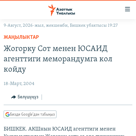
Линктер
Мазмунга
өтүңүз
9-Август, 2026-жыл, жекшемби, Бишкек убактысы 19:27
Навигацияга
ЖАҢЫЛЫКТАР
өтүңүз
ЖАҢЫЛЫКТАР
КЫРГЫЗСТАН
Издөөгө
Жогорку Сот менен ЮСАИД
салыңыз
ДҮЙНӨ
КЫРГЫЗСТАН
агенттиги меморандумга кол
УКРАИНА
САЯСАТ
ДҮЙНӨ
койду
АТАЙЫН ИЛИКТӨӨ
ЭКОНОМИКА
БОРБОР АЗИЯ
18-Март, 2004
ТВ ПРОГРАММАЛАР
МАДАНИЯТ
Бөлүшүңүз
ПОДКАСТ
БҮГҮН АЗАТТЫКТА
ӨЗГӨЧӨ ПИКИР
ЭКСПЕРТТЕР ТАЛДАЙТ
Бизди Google'дан табыңыз
БИЗ ЖАНА ДҮЙНӨ
Русский
БИШКЕК. АКШнын ЮСАИД агенттиги менен
ДАНИСТЕ