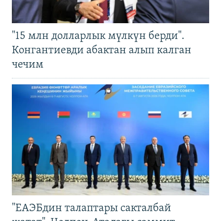
"15 млн долларлык мүлкүн берди".
Конгантиевди абактан алып калган
чечим
"ЕАЭБдин талаптары сакталбай