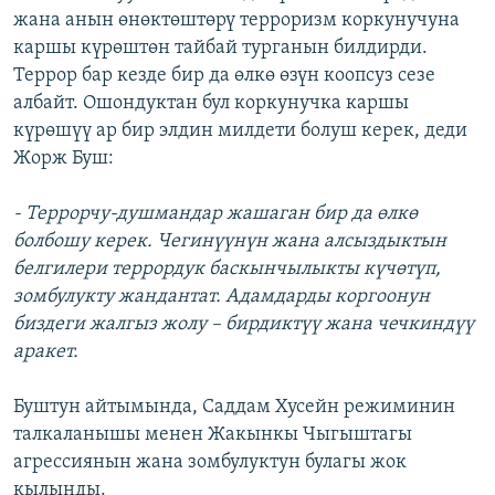
жана анын өнөктөштөрү терроризм коркунучуна
ОНЛАЙН ШЕРИНЕ
ЭЖЕ-СИҢДИЛЕР
каршы күрөштөн тайбай турганын билдирди.
АЗАТТЫК+
Террор бар кезде бир да өлкө өзүн коопсуз сезе
ЫҢГАЙСЫЗ СУРООЛОР
албайт. Ошондуктан бул коркунучка каршы
күрөшүү ар бир элдин милдети болуш керек, деди
Жорж Буш:
ЭЕ/АРнун бардык сайттары
- Террорчу-душмандар жашаган бир да өлкө
болбошу керек. Чегинүүнүн жана алсыздыктын
белгилери террордук баскынчылыкты күчөтүп,
зомбулукту жандантат. Адамдарды коргоонун
биздеги жалгыз жолу – бирдиктүү жана чечкиндүү
аракет.
Буштун айтымында, Саддам Хусейн режиминин
талкаланышы менен Жакынкы Чыгыштагы
агрессиянын жана зомбулуктун булагы жок
кылынды.