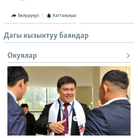
Бөлүшүңүз
Катталыңыз
Дагы кызыктуу баяндар
Окуялар