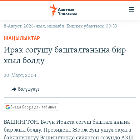
Линктер
Мазмунга
өтүңүз
8-Август, 2026-жыл, ишемби, Бишкек убактысы 00:33
Навигацияга
ЖАҢЫЛЫКТАР
өтүңүз
ЖАҢЫЛЫКТАР
КЫРГЫЗСТАН
Издөөгө
Ирак согушу башталганына бир
салыңыз
ДҮЙНӨ
КЫРГЫЗСТАН
жыл болду
УКРАИНА
САЯСАТ
ДҮЙНӨ
20-Март, 2004
АТАЙЫН ИЛИКТӨӨ
ЭКОНОМИКА
БОРБОР АЗИЯ
ТВ ПРОГРАММАЛАР
Бөлүшүңүз
МАДАНИЯТ
ПОДКАСТ
БҮГҮН АЗАТТЫКТА
Бизди Google'дан табыңыз
ӨЗГӨЧӨ ПИКИР
ЭКСПЕРТТЕР ТАЛДАЙТ
ВАШИНГТОН. Бүгүн Иракта согуш башталганына
БИЗ ЖАНА ДҮЙНӨ
Русский
бир жыл болду. Президент Жорж Буш ушул окуяга
ДАНИСТЕ
байланыштуу Вашингтондо сүйлөгөн сөзүндө АКШ