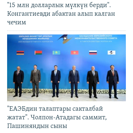
"15 млн долларлык мүлкүн берди".
Конгантиевди абактан алып калган
чечим
"ЕАЭБдин талаптары сакталбай
жатат". Чолпон-Атадагы саммит,
Пашиняндын сыны