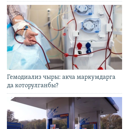
Гемодиализ чыры: акча маркумдарга
да которулганбы?