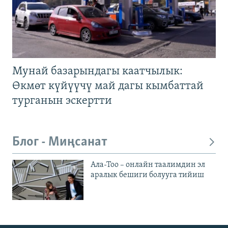
Мунай базарындагы каатчылык:
Өкмөт күйүүчү май дагы кымбаттай
турганын эскертти
Блог - Миңсанат
Ала-Тоо – онлайн таалимдин эл
аралык бешиги болууга тийиш