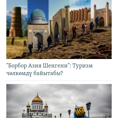
"Борбор Азия Шенгени": Туризм
чөлкөмдү байытабы?