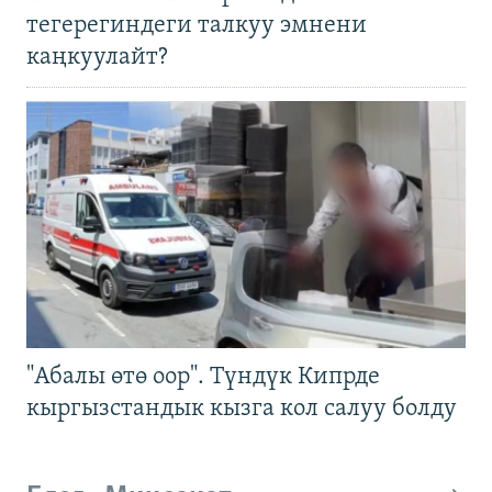
тегерегиндеги талкуу эмнени
каңкуулайт?
"Абалы өтө оор". Түндүк Кипрде
кыргызстандык кызга кол салуу болду