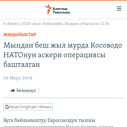
Линктер
Мазмунга
өтүңүз
6-Август, 2026-жыл, бейшемби, Бишкек убактысы 12:36
Навигацияга
ЖАҢЫЛЫКТАР
өтүңүз
ЖАҢЫЛЫКТАР
КЫРГЫЗСТАН
Издөөгө
Мындан беш жыл мурда Косоводо
салыңыз
ДҮЙНӨ
КЫРГЫЗСТАН
НАТОнун аскери операциясы
УКРАИНА
САЯСАТ
ДҮЙНӨ
башталган
АТАЙЫН ИЛИКТӨӨ
ЭКОНОМИКА
БОРБОР АЗИЯ
24-Март, 2004
ТВ ПРОГРАММАЛАР
МАДАНИЯТ
Бөлүшүңүз
ПОДКАСТ
БҮГҮН АЗАТТЫКТА
ӨЗГӨЧӨ ПИКИР
ЭКСПЕРТТЕР ТАЛДАЙТ
Бизди Google'дан табыңыз
БИЗ ЖАНА ДҮЙНӨ
Русский
Буга байланыштуу Евросоюздун тышкы
ДАНИСТЕ