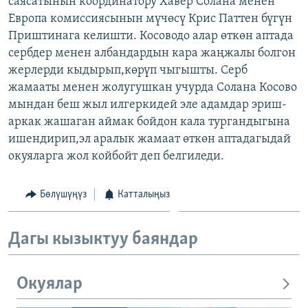
саясатынын координатору Хавер Солана менен
ОНЛАЙН ШЕРИНЕ
ЭЖЕ-СИҢДИЛЕР
Европа комиссиясынын мүчөсү Крис Паттен бүгүн
Приштинага келишти. Косоводо алар өткөн аптада
АЗАТТЫК+
сербдер менен албандардын кара жаңжалы болгон
ЫҢГАЙСЫЗ СУРООЛОР
жерлерди кыдырып,көрүп чыгышты. Серб
жамааты менен жолугушкан учурда Солана Косово
мындан беш жыл илгеркидей эле адамдар эриш-
ЭЕ/АРнун бардык сайттары
аркак жашаган аймак бойдон кала тургандыгына
ишендирип,эл аралык жамаат өткөн аптадагыдай
окуяларга жол койбойт деп белгиледи.
Бөлүшүңүз
Катталыңыз
Дагы кызыктуу баяндар
Окуялар