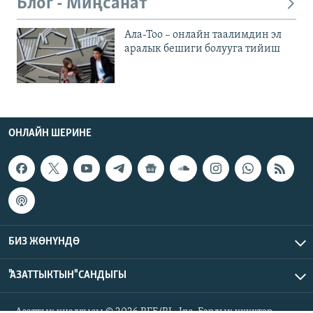
Блог - Миңсанат
Ала-Тоо – онлайн таалимдин эл
аралык бешиги болууга тийиш
ОНЛАЙН ШЕРИНЕ
БИЗ ЖӨНҮНДӨ
"АЗАТТЫКТЫН" САНДЫГЫ
Азаттык үналгысы © 2026 RFE/RL, Inc. Бардык укуктар