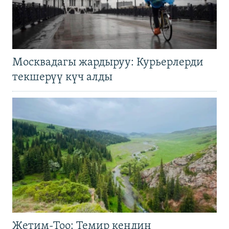
Москвадагы жардыруу: Курьерлерди
текшерүү күч алды
Жетим-Тоо: Темир кендин