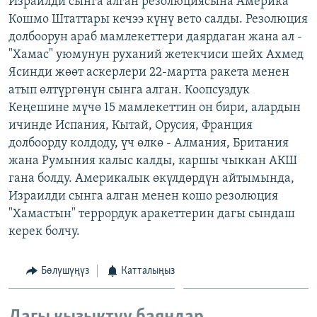
Израилди сынга алган резолюциясына Америка
ОНЛАЙН ШЕРИНЕ
ЭЖЕ-СИҢДИЛЕР
Кошмо Штаттары кечээ күнү вето салды. Резолюция
долбоорун араб мамлекеттери даярдаган жана ал -
АЗАТТЫК+
"Хамас" уюмунун руханий жетекчиси шейх Ахмед
ЫҢГАЙСЫЗ СУРООЛОР
Ясинди жөөт аскерлери 22-мартта ракета менен
атып өлтүргөнүн сынга алган. Коопсуздук
Кеңешине мүчө 15 мамлекеттин он бири, алардын
ЭЕ/АРнун бардык сайттары
ичинде Испания, Кытай, Орусия, Франция
долбоорду колдоду, үч өлкө - Алмания, Британия
жана Румыния калыс калды, каршы чыккан АКШ
гана болду. Америкалык өкүлдөрдүн айтымында,
Израилди сынга алган менен кошо резолюция
"Хамастын" террордук аракеттерин дагы сындаш
керек болчу.
Бөлүшүңүз
Катталыңыз