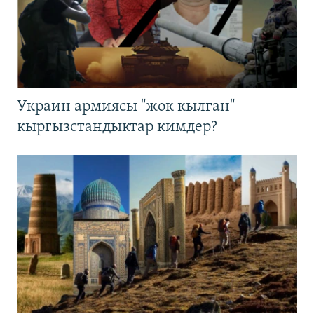
Украин армиясы "жок кылган"
кыргызстандыктар кимдер?