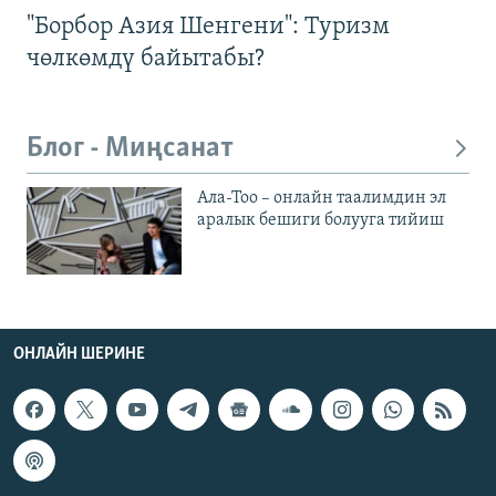
"Борбор Азия Шенгени": Туризм
чөлкөмдү байытабы?
Блог - Миңсанат
Ала-Тоо – онлайн таалимдин эл
аралык бешиги болууга тийиш
ОНЛАЙН ШЕРИНЕ