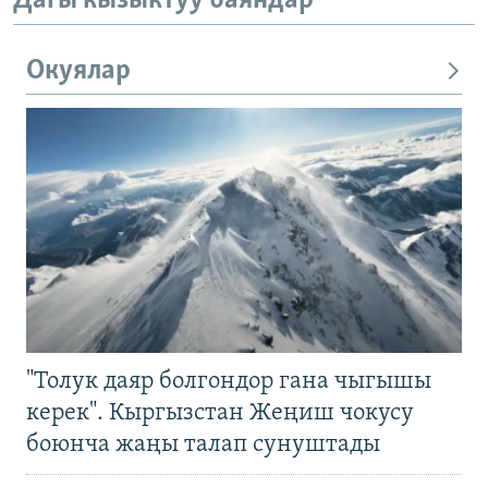
Дагы кызыктуу баяндар
Окуялар
"Толук даяр болгондор гана чыгышы
керек". Кыргызстан Жеңиш чокусу
боюнча жаңы талап сунуштады