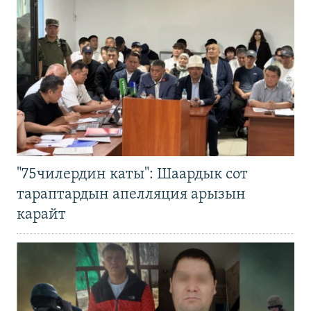
"75чилердин каты": Шаардык сот
тараптардын апелляция арызын
карайт