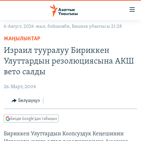
Линктер
Мазмунга
өтүңүз
6-Август, 2026-жыл, бейшемби, Бишкек убактысы 21:28
Навигацияга
ЖАҢЫЛЫКТАР
өтүңүз
ЖАҢЫЛЫКТАР
КЫРГЫЗСТАН
Издөөгө
Израил тууралуу Бириккен
салыңыз
ДҮЙНӨ
КЫРГЫЗСТАН
Улуттардын резолюциясына АКШ
УКРАИНА
САЯСАТ
ДҮЙНӨ
вето салды
АТАЙЫН ИЛИКТӨӨ
ЭКОНОМИКА
БОРБОР АЗИЯ
26-Март, 2004
ТВ ПРОГРАММАЛАР
МАДАНИЯТ
Бөлүшүңүз
ПОДКАСТ
БҮГҮН АЗАТТЫКТА
ӨЗГӨЧӨ ПИКИР
ЭКСПЕРТТЕР ТАЛДАЙТ
Бизди Google'дан табыңыз
БИЗ ЖАНА ДҮЙНӨ
Русский
Бириккен Улуттардын Коопсуздук Кеңешинин
ДАНИСТЕ