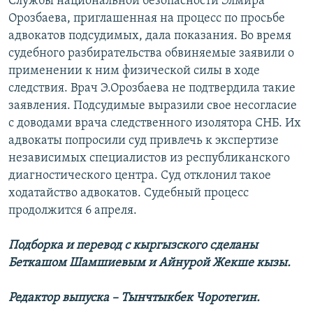
Службы национальной безопасности Элмира
ОНЛАЙН ШЕРИНЕ
ЭЖЕ-СИҢДИЛЕР
Орозбаева, приглашенная на процесс по просьбе
адвокатов подсудимых, дала показания. Во время
АЗАТТЫК+
судебного разбирательства обвиняемые заявили о
ЫҢГАЙСЫЗ СУРООЛОР
применении к ним физической силы в ходе
следствия. Врач Э.Орозбаева не подтвердила такие
заявления. Подсудимые выразили свое несогласие
ЭЕ/АРнун бардык сайттары
с доводами врача следственного изолятора СНБ. Их
адвокаты попросили суд привлечь к экспертизе
независимых специалистов из республиканского
диагностического центра. Суд отклонил такое
ходатайство адвокатов. Судебный процесс
продолжится 6 апреля.
Подборка и перевод с кыргызского сделаны
Беткашом Шамшиевым и Айнурой Жекше кызы.
Редактор выпуска – Тынчтыкбек Чоротегин.