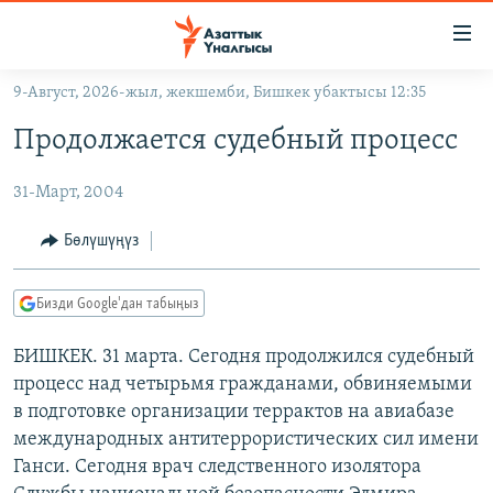
Линктер
Мазмунга
өтүңүз
9-Август, 2026-жыл, жекшемби, Бишкек убактысы 12:35
Навигацияга
ЖАҢЫЛЫКТАР
өтүңүз
Продолжается судебный процесс
КЫРГЫЗСТАН
Издөөгө
салыңыз
31-Март, 2004
ДҮЙНӨ
КЫРГЫЗСТАН
УКРАИНА
САЯСАТ
ДҮЙНӨ
Бөлүшүңүз
АТАЙЫН ИЛИКТӨӨ
ЭКОНОМИКА
БОРБОР АЗИЯ
Бизди Google'дан табыңыз
ТВ ПРОГРАММАЛАР
МАДАНИЯТ
ПОДКАСТ
БИШКЕК. 31 марта. Сегодня продолжился судебный
БҮГҮН АЗАТТЫКТА
процесс над четырьмя гражданами, обвиняемыми
ӨЗГӨЧӨ ПИКИР
ЭКСПЕРТТЕР ТАЛДАЙТ
в подготовке организации террактов на авиабазе
БИЗ ЖАНА ДҮЙНӨ
международных антитеррористических сил имени
Русский
Ганси. Сегодня врач следственного изолятора
ДАНИСТЕ