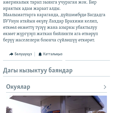
америкалык тарап зыянга учураган жок. Бир
ОНЛАЙН ШЕРИНЕ
ЭЖЕ-СИҢДИЛЕР
ирактык адам жараат алды.
АЗАТТЫК+
Маалыматтарга караганда, дүйшөмбүдө Багдадга
БУУнун атайын өкүлү Лахдар Брахими келип,
ЫҢГАЙСЫЗ СУРООЛОР
өткөөл өкмөттү түзүү жана азыркы убактылуу
өкмөт жүргүзүп жаткан бийликти ага өткөрүп
ЭЕ/АРнун бардык сайттары
берүү маселелери боюнча сүйлөшүү өткөрөт.
Бөлүшүңүз
Катталыңыз
Дагы кызыктуу баяндар
Окуялар