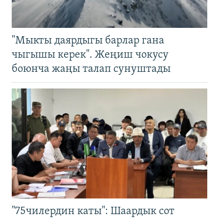
"Мыкты даярдыгы барлар гана
чыгышы керек". Жеңиш чокусу
боюнча жаңы талап сунуштады
"75чилердин каты": Шаардык сот