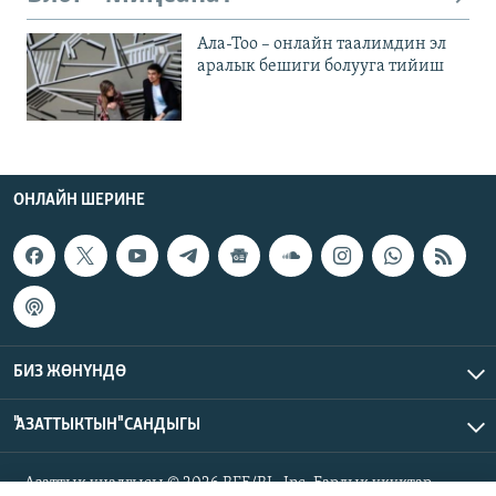
Ала-Тоо – онлайн таалимдин эл
аралык бешиги болууга тийиш
ОНЛАЙН ШЕРИНЕ
БИЗ ЖӨНҮНДӨ
"АЗАТТЫКТЫН" САНДЫГЫ
Азаттык үналгысы © 2026 RFE/RL, Inc. Бардык укуктар