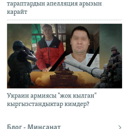
тараптардын апелляция арызын
карайт
Украин армиясы "жок кылган"
кыргызстандыктар кимдер?
Блог - Миңсанат