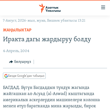
Линктер
Мазмунга
өтүңүз
7-Август, 2026-жыл, жума, Бишкек убактысы 13:21
Навигацияга
ЖАҢЫЛЫКТАР
өтүңүз
ЖАҢЫЛЫКТАР
КЫРГЫЗСТАН
Издөөгө
Иракта дагы жардыруу болду
салыңыз
ДҮЙНӨ
КЫРГЫЗСТАН
4-Апрель, 2004
УКРАИНА
САЯСАТ
ДҮЙНӨ
АТАЙЫН ИЛИКТӨӨ
ЭКОНОМИКА
БОРБОР АЗИЯ
Бөлүшүңүз
ТВ ПРОГРАММАЛАР
МАДАНИЯТ
Бизди Google'дан табыңыз
ПОДКАСТ
БҮГҮН АЗАТТЫКТА
БАГДАД. Бүгүн Багдаддын түндүк жагында
ӨЗГӨЧӨ ПИКИР
ЭКСПЕРТТЕР ТАЛДАЙТ
жайгашкан ал-Асуад (al-Aswad) кыштагында
БИЗ ЖАНА ДҮЙНӨ
америкалык аскерлердин машинелери колонна
Русский
менен өтүп баратканда мина жарылды, бирок
ДАНИСТЕ