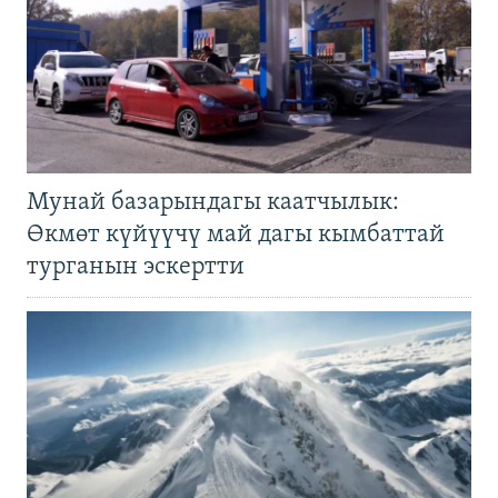
Мунай базарындагы каатчылык:
Өкмөт күйүүчү май дагы кымбаттай
турганын эскертти