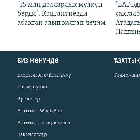
"15 млн долларлык мүлкүн
"ЕАЭБд
берди". Конгантиевди
сакталб
абактан алып калган чечим
Атадаг
Пашин
БИЗ ЖӨНҮНДӨ
"АЗАТТЫ
Блоктолгон сайтты ачуу
Тилим - ди
Биз жөнүндө
Русский
Эрежелер
Азаттык - WhatsApp
ОНЛАЙН ШЕРИНЕ
Азаттыктын тиркемеси
Вакансиялар