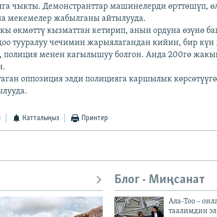
га чыкты. Демонстранттар машинелерди өрттөшүп, ө
на мекемелер жабылганы айтылууда.
ы өкмөттү кызматтан кетирип, анын ордуна өзүнө б
оо тууралуу чечимин жарыялагандан кийин, бир күн 
, полиция менен кагылышуу болгон. Анда 200гө жакы
н.
таган оппозиция элди полицияга каршылык көрсөтүүгө
лууда.
з
Катталыңыз
Принтер
Блог - Миңсанат
Ала-Тоо – онл
таалимдин эл