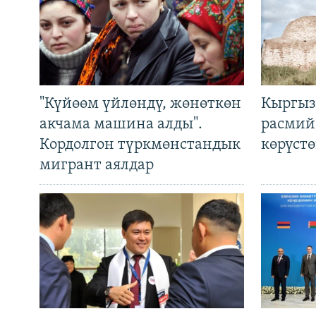
"Күйөөм үйлөндү, жөнөткөн
Кыргыз
акчама машина алды".
расмий
Кордолгон түркмөнстандык
көрүст
мигрант аялдар