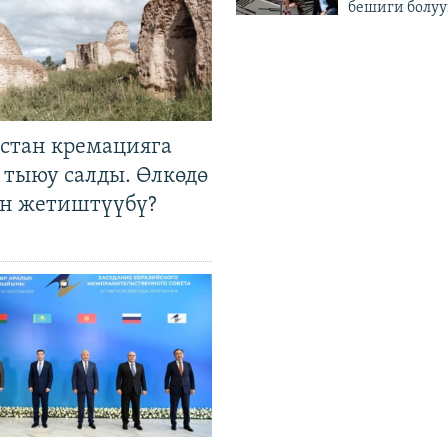
бешиги болуу
стан кремацияга
 тыюу салды. Өлкөдө
өн жетиштүүбү?