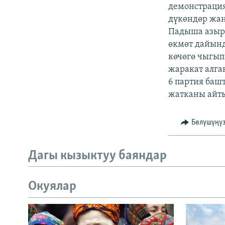
ЭЖЕ-СИҢДИЛЕР
демонстрация
дүкөндөр жа
АЗАТТЫК+
Падыша азырк
ЫҢГАЙСЫЗ СУРООЛОР
өкмөт дайынд
көчөгө чыгып
жаракат алга
6 партия баш
жатканы айты
Бөлүшүңү
Дагы кызыктуу баяндар
Окуялар