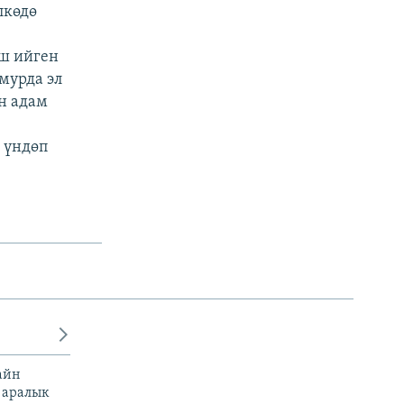
лкөдө
аш ийген
мурда эл
н адам
 үндөп
айн
 аралык