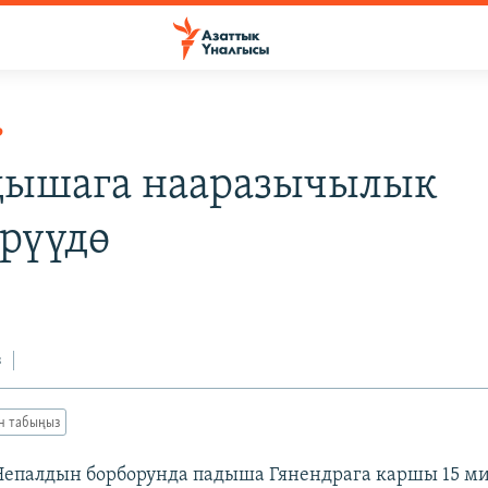
Р
дышага нааразычылык
рүүдө
з
ан табыңыз
епалдын борборунда падыша Гянендрага каршы 15 м