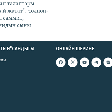
ин талаптары
ай жатат". Чолпон-
ы саммит,
яндын сыны
КТЫН" САНДЫГЫ
ОНЛАЙН ШЕРИНЕ
лим