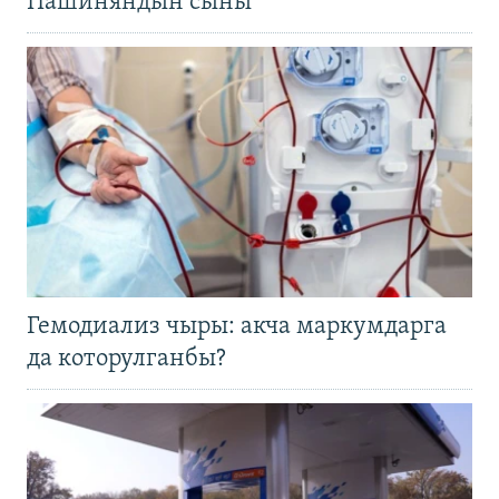
Пашиняндын сыны
Гемодиализ чыры: акча маркумдарга
да которулганбы?