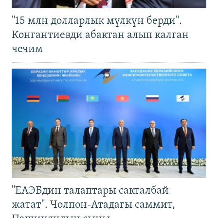
"15 млн долларлык мүлкүн берди".
Конгантиевди абактан алып калган
чечим
"ЕАЭБдин талаптары сакталбай
жатат". Чолпон-Атадагы саммит,