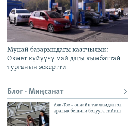
Мунай базарындагы каатчылык:
Өкмөт күйүүчү май дагы кымбаттай
турганын эскертти
Блог - Миңсанат
Ала-Тоо – онлайн таалимдин эл
аралык бешиги болууга тийиш