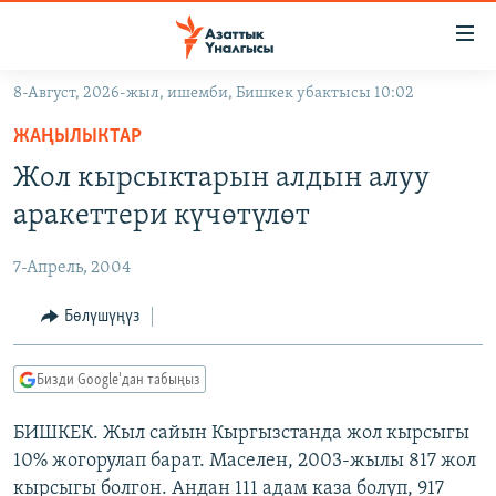
Линктер
Мазмунга
өтүңүз
8-Август, 2026-жыл, ишемби, Бишкек убактысы 10:02
Навигацияга
ЖАҢЫЛЫКТАР
өтүңүз
ЖАҢЫЛЫКТАР
КЫРГЫЗСТАН
Издөөгө
Жол кырсыктарын алдын алуу
салыңыз
ДҮЙНӨ
КЫРГЫЗСТАН
аракеттери күчөтүлөт
УКРАИНА
САЯСАТ
ДҮЙНӨ
7-Апрель, 2004
АТАЙЫН ИЛИКТӨӨ
ЭКОНОМИКА
БОРБОР АЗИЯ
ТВ ПРОГРАММАЛАР
Бөлүшүңүз
МАДАНИЯТ
ПОДКАСТ
БҮГҮН АЗАТТЫКТА
Бизди Google'дан табыңыз
ӨЗГӨЧӨ ПИКИР
ЭКСПЕРТТЕР ТАЛДАЙТ
БИШКЕК. Жыл сайын Кыргызстанда жол кырсыгы
БИЗ ЖАНА ДҮЙНӨ
Русский
10% жогорулап барат. Маселен, 2003-жылы 817 жол
ДАНИСТЕ
кырсыгы болгон. Андан 111 адам каза болуп, 917