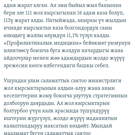
адам жарат алган. Ал эми быйыл жыл башынан
ОНЛАЙН ШЕРИНЕ
ЭЖЕ-СИҢДИЛЕР
бери эле 111 жол кырсыгынан 16 адам каза болуп,
АЗАТТЫК+
113ү жарат алды. Натыйжада, акыркы үч жылдын
ЫҢГАЙСЫЗ СУРООЛОР
ичинде кырсыктан каза болгондордун саны
өлкөдөгү жалпы өлүмдүн 11,1% түзүп калды.
«Профилактикалык медицина» бейөкмөт уюмунун
ЭЕ/АРнун бардык сайттары
иликтөөсү боюнча буга жолдун начардыгы жана
айдоочулар менен жөө адамдардын жолдо жүрүү
эрежесин көзгө илбегендиги башкы себеп.
Ушундан улам саламаттык сактоо министрлиги
жол кырсыктарынын алдын-алуу жана анын
кесепеттерин жоюу боюнча улуттук стратегиянын
долбоорун даярдады. Ал жол кырсыктарын
болтурбоо үчүн калк арасында түшүндүрүү
иштерин жүргүзүп, жолдо жүрүү маданиятын
калыптандыруу максатын көздөйт. Мындай
маалымат бүгүн саламаттык сактоо