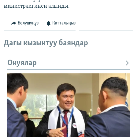
министрлигинен алынды.
Бөлүшүңүз
Катталыңыз
Дагы кызыктуу баяндар
Окуялар