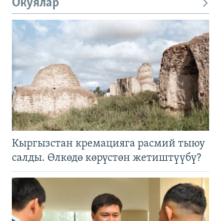
Окуялар
Кыргызстан кремацияга расмий тыюу
салды. Өлкөдө көрүстөн жетиштүүбү?