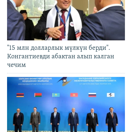
"15 млн долларлык мүлкүн берди".
Конгантиевди абактан алып калган
чечим