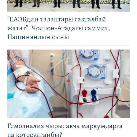
"ЕАЭБдин талаптары сакталбай
жатат". Чолпон-Атадагы саммит,
Пашиняндын сыны
Гемодиализ чыры: акча маркумдарга
да которулганбы?