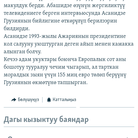
макулдук берди. Абашидзе өзүнүн жергиликтүү
ОНЛАЙН ШЕРИНЕ
ЭЖЕ-СИҢДИЛЕР
телевидениеге берген интервьюсунда Асанидзе
АЗАТТЫК+
Грузиянын бийлигине өткөрүлүп берилээрин
ЫҢГАЙСЫЗ СУРООЛОР
билдирди.
Асанидзе 1993-жылы Ажариянын президентине
кол салууну уюштурган деген айып менен камакка
ЭЕ/АРнун бардык сайттары
алынган болчу.
Кечээ адам укуктары боюнча Европалык сот аны
бошотуу тууралуу чечим чыгарып, ал тарткан
моралдык зыян үчүн 155 миң евро төлөп берүүнү
Грузиянын өкмөтүнө тапшырган.
Бөлүшүңүз
Катталыңыз
Дагы кызыктуу баяндар