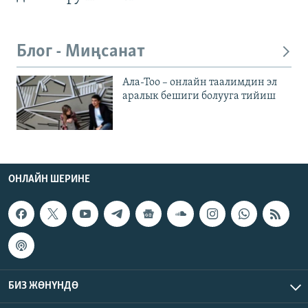
Блог - Миңсанат
Ала-Тоо – онлайн таалимдин эл
аралык бешиги болууга тийиш
ОНЛАЙН ШЕРИНЕ
БИЗ ЖӨНҮНДӨ