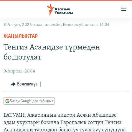
Линктер
Мазмунга
өтүңүз
8-Август, 2026-жыл, ишемби, Бишкек убактысы 14:34
Навигацияга
ЖАҢЫЛЫКТАР
өтүңүз
ЖАҢЫЛЫКТАР
КЫРГЫЗСТАН
Издөөгө
Тенгиз Асанидзе түрмөдөн
салыңыз
ДҮЙНӨ
КЫРГЫЗСТАН
бошотулат
УКРАИНА
САЯСАТ
ДҮЙНӨ
9-Апрель, 2004
АТАЙЫН ИЛИКТӨӨ
ЭКОНОМИКА
БОРБОР АЗИЯ
ТВ ПРОГРАММАЛАР
Бөлүшүңүз
МАДАНИЯТ
ПОДКАСТ
БҮГҮН АЗАТТЫКТА
Бизди Google'дан табыңыз
ӨЗГӨЧӨ ПИКИР
ЭКСПЕРТТЕР ТАЛДАЙТ
БАТУМИ. Ажариянын лидери Аслан Абашидзе
БИЗ ЖАНА ДҮЙНӨ
Русский
адам укуктары боюнча Европалык соттун Тенгиз
ДАНИСТЕ
Асанидзени түрмөдөн бошотуу тууралуу сунушуна