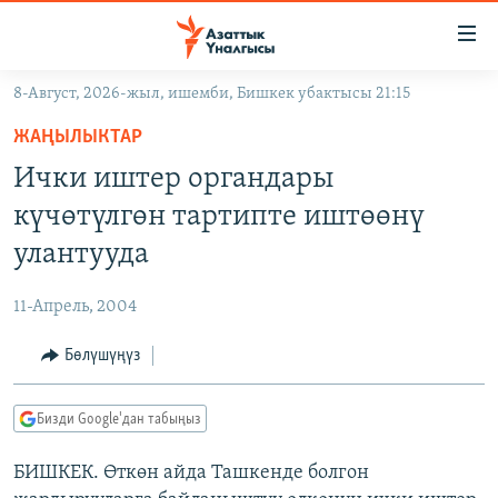
Линктер
Мазмунга
өтүңүз
8-Август, 2026-жыл, ишемби, Бишкек убактысы 21:15
Навигацияга
ЖАҢЫЛЫКТАР
өтүңүз
ЖАҢЫЛЫКТАР
КЫРГЫЗСТАН
Издөөгө
Ички иштер органдары
салыңыз
ДҮЙНӨ
КЫРГЫЗСТАН
күчөтүлгөн тартипте иштөөнү
УКРАИНА
САЯСАТ
ДҮЙНӨ
улантууда
АТАЙЫН ИЛИКТӨӨ
ЭКОНОМИКА
БОРБОР АЗИЯ
11-Апрель, 2004
ТВ ПРОГРАММАЛАР
МАДАНИЯТ
Бөлүшүңүз
ПОДКАСТ
БҮГҮН АЗАТТЫКТА
ӨЗГӨЧӨ ПИКИР
ЭКСПЕРТТЕР ТАЛДАЙТ
Бизди Google'дан табыңыз
БИЗ ЖАНА ДҮЙНӨ
Русский
БИШКЕК. Өткөн айда Ташкенде болгон
ДАНИСТЕ