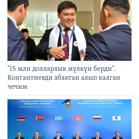
"15 млн долларлык мүлкүн берди".
Конгантиевди абактан алып калган
чечим