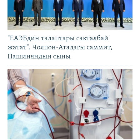
"ЕАЭБдин талаптары сакталбай
жатат". Чолпон-Атадагы саммит,
Пашиняндын сыны