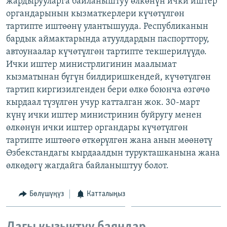
жардырууларга байланыштуу өлкөнүн ички иштер
ОНЛАЙН ШЕРИНЕ
ЭЖЕ-СИҢДИЛЕР
органдарынын кызматкерлери күчөтүлгөн
тартипте иштөөнү улантышууда. Республиканын
АЗАТТЫК+
бардык аймактарында атуулдардын паспорттору,
ЫҢГАЙСЫЗ СУРООЛОР
автоунаалар күчөтүлгөн тартипте текшерилүүдө.
Ички иштер министрлигинин маалымат
кызматынан бүгүн билдиришкендей, күчөтүлгөн
ЭЕ/АРнун бардык сайттары
тартип киргизилгенден бери өлкө боюнча өзгөчө
кырдаал түзүлгөн учур катталган жок. 30-март
күнү ички иштер министринин буйругу менен
өлкөнүн ички иштер органдары күчөтүлгөн
тартипте иштөөгө өткөрүлгөн жана анын мөөнөтү
Өзбекстандагы кырдаалдын турукташканына жана
өлкөдөгү жагдайга байланыштуу болот.
Бөлүшүңүз
Катталыңыз