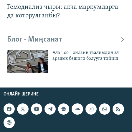
Гемодиализ чыры: акча маркумдарга
да которулганбы?
Блог - Миңсанат
Ала-Тоо – онлайн таалимдин эл
аралык бешиги болууга тийиш
ОНЛАЙН ШЕРИНЕ