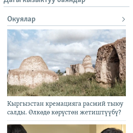
Дагы кызыктуу баяндар
Окуялар
Кыргызстан кремацияга расмий тыюу
салды. Өлкөдө көрүстөн жетиштүүбү?