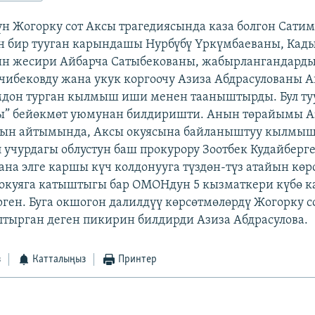
н Жогорку сот Аксы трагедиясында каза болгон Сати
 бир тууган карындашы Нурбүбү Үркүмбаеваны, Кад
ин жесири Айбарча Сатыбекованы, жабырлангандарды
ибековду жана укук коргоочу Азиза Абдрасулованы А
мдон турган кылмыш иши менен тааныштырды. Бул туу
” бейөкмөт уюмунан билдиришти. Анын төрайымы А
нын айтымында, Аксы окуясына байланыштуу кылмы
 учурдагы облустун баш прокурору Зоотбек Кудайберг
ана элге каршы күч колдонууга түздөн-түз атайын көр
окуяга катыштыгы бар ОМОНдун 5 кызматкери күбө к
рген. Буга окшогон далилдүү көрсөтмөлөрдү Жогорку с
тырган деген пикирин билдирди Азиза Абдрасулова.
з
Катталыңыз
Принтер