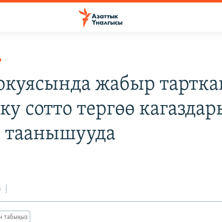
Р
окуясында жабыр тартка
ку сотто тергөө кагаздар
 таанышууда
4
з
ан табыңыз