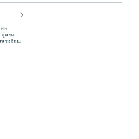
айн
 аралык
га тийиш