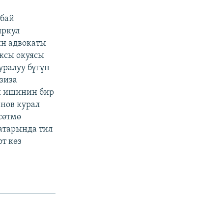
мбай
ыркул
н адвокаты
ксы окуясы
ралуу бүгүн
зиза
ш ишинин бир
енов курал
сөтмө
атарында тил
от көз