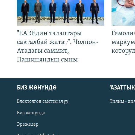
"ЕАЭБдин талаптары
Гемоди
сакталбай жатат". Чолпон-
маркум
Атадагы саммит,
котору
Пашиняндын сыны
БИЗ ЖӨНҮНДӨ
"АЗАТТЫ
Блоктолгон сайтты ачуу
Тилим - ди
Биз жөнүндө
Русский
Эрежелер