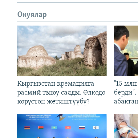
Окуялар
Кыргызстан кремацияга
"15 мл
расмий тыюу салды. Өлкөдө
берди"
көрүстөн жетиштүүбү?
абакта