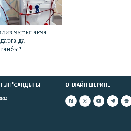
ализ чыры: акча
дарга да
лганбы?
КТЫН" САНДЫГЫ
ОНЛАЙН ШЕРИНЕ
лим