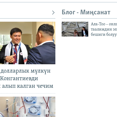
Блог - Миңсанат
Ала-Тоо – онл
таалимдин эл
бешиги болуу
н долларлык мүлкүн
. Конгантиевди
н алып калган чечим