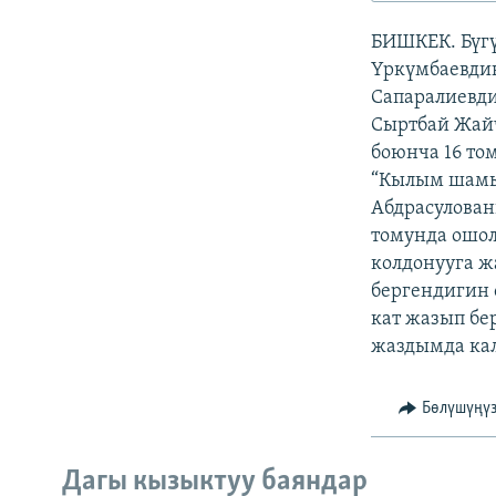
ЭЖЕ-СИҢДИЛЕР
БИШКЕК. Бүгү
АЗАТТЫК+
Үркүмбаевдин
ЫҢГАЙСЫЗ СУРООЛОР
Сапаралиевд
Сыртбай Жайч
боюнча 16 то
“Кылым шамы
Абдрасулова
томунда ошол
колдонууга ж
бергендигин 
кат жазып бе
жаздымда кал
Бөлүшүңү
Дагы кызыктуу баяндар