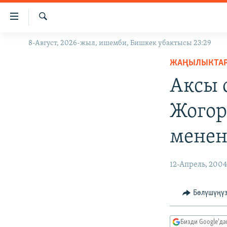
Линктер
Мазмунга
өтүңүз
Издөө
8-Август, 2026-жыл, ишемби, Бишкек убактысы 23:29
ЖАҢЫЛЫКТАР
Навигацияга
өтүңүз
ЖАҢЫЛЫКТА
КЫРГЫЗСТАН
Издөөгө
Аксы 
ДҮЙНӨ
КЫРГЫЗСТАН
салыңыз
УКРАИНА
САЯСАТ
ДҮЙНӨ
Жогор
АТАЙЫН ИЛИКТӨӨ
ЭКОНОМИКА
БОРБОР АЗИЯ
менен
ТВ ПРОГРАММАЛАР
МАДАНИЯТ
ПОДКАСТ
БҮГҮН АЗАТТЫКТА
12-Апрель, 200
ӨЗГӨЧӨ ПИКИР
ЭКСПЕРТТЕР ТАЛДАЙТ
БИЗ ЖАНА ДҮЙНӨ
Бөлүшүңү
ДАНИСТЕ
Бизди Google'д