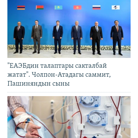
"ЕАЭБдин талаптары сакталбай
жатат". Чолпон-Атадагы саммит,
Пашиняндын сыны