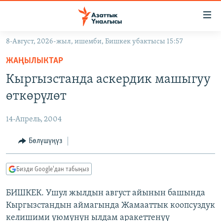
Линктер
Мазмунга
өтүңүз
8-Август, 2026-жыл, ишемби, Бишкек убактысы 15:57
Навигацияга
ЖАҢЫЛЫКТАР
өтүңүз
ЖАҢЫЛЫКТАР
КЫРГЫЗСТАН
Издөөгө
Кыргызстанда аскердик машыгуу
салыңыз
ДҮЙНӨ
КЫРГЫЗСТАН
өткөрүлөт
УКРАИНА
САЯСАТ
ДҮЙНӨ
14-Апрель, 2004
АТАЙЫН ИЛИКТӨӨ
ЭКОНОМИКА
БОРБОР АЗИЯ
ТВ ПРОГРАММАЛАР
Бөлүшүңүз
МАДАНИЯТ
ПОДКАСТ
БҮГҮН АЗАТТЫКТА
Бизди Google'дан табыңыз
ӨЗГӨЧӨ ПИКИР
ЭКСПЕРТТЕР ТАЛДАЙТ
БИШКЕК. Ушул жылдын август айынын башында
БИЗ ЖАНА ДҮЙНӨ
Русский
Кыргызстандын аймагында Жамааттык коопсуздук
ДАНИСТЕ
келишими уюмунун ылдам аракеттенүү