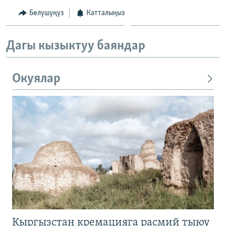
Бөлүшүңүз
Катталыңыз
Дагы кызыктуу баяндар
Окуялар
Кыргызстан кремацияга расмий тыюу