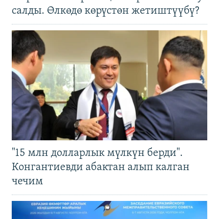
салды. Өлкөдө көрүстөн жетиштүүбү?
"15 млн долларлык мүлкүн берди".
Конгантиевди абактан алып калган
чечим