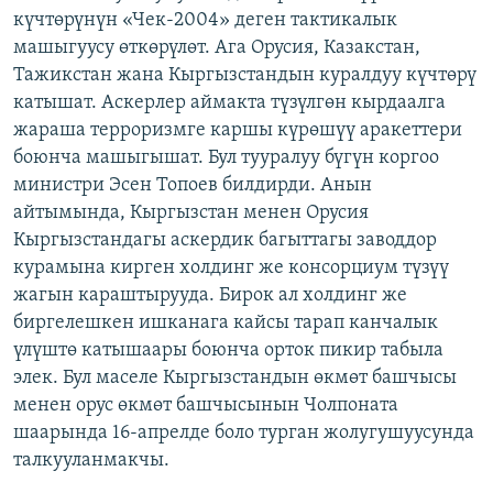
күчтөрүнүн «Чек-2004» деген тактикалык
ОНЛАЙН ШЕРИНЕ
ЭЖЕ-СИҢДИЛЕР
машыгуусу өткөрүлөт. Ага Орусия, Казакстан,
АЗАТТЫК+
Тажикстан жана Кыргызстандын куралдуу күчтөрү
ЫҢГАЙСЫЗ СУРООЛОР
катышат. Аскерлер аймакта түзүлгөн кырдаалга
жараша терроризмге каршы күрөшүү аракеттери
боюнча машыгышат. Бул тууралуу бүгүн коргоо
ЭЕ/АРнун бардык сайттары
министри Эсен Топоев билдирди. Анын
айтымында, Кыргызстан менен Орусия
Кыргызстандагы аскердик багыттагы заводдор
курамына кирген холдинг же консорциум түзүү
жагын караштырууда. Бирок ал холдинг же
биргелешкен ишканага кайсы тарап канчалык
үлүштө катышаары боюнча орток пикир табыла
элек. Бул маселе Кыргызстандын өкмөт башчысы
менен орус өкмөт башчысынын Чолпоната
шаарында 16-апрелде боло турган жолугушуусунда
талкууланмакчы.