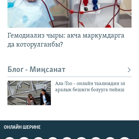
Гемодиализ чыры: акча маркумдарга
да которулганбы?
Блог - Миңсанат
Ала-Тоо – онлайн таалимдин эл
аралык бешиги болууга тийиш
ОНЛАЙН ШЕРИНЕ