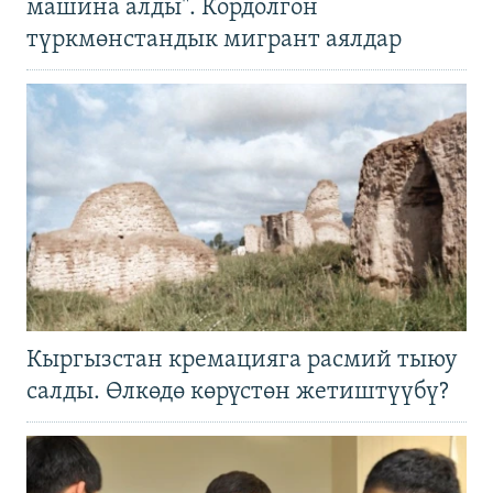
машина алды". Кордолгон
түркмөнстандык мигрант аялдар
Кыргызстан кремацияга расмий тыюу
салды. Өлкөдө көрүстөн жетиштүүбү?