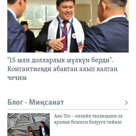
"15 млн долларлык мүлкүн берди".
Конгантиевди абактан алып калган
чечим
Блог - Миңсанат
Ала-Тоо – онлайн таалимдин эл
аралык бешиги болууга тийиш