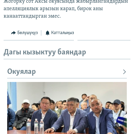
Жогорку сот Аксы окуясында жабырлангандардын
апелляциялык арызын карап, бирок аны
канааттандырган эмес.
Бөлүшүңүз
Катталыңыз
Дагы кызыктуу баяндар
Окуялар