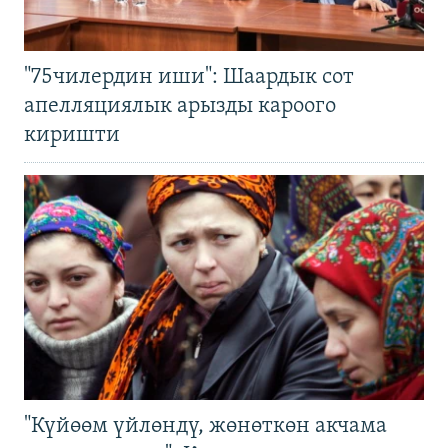
"75чилердин иши": Шаардык сот
апелляциялык арызды кароого
киришти
"Күйөөм үйлөндү, жөнөткөн акчама