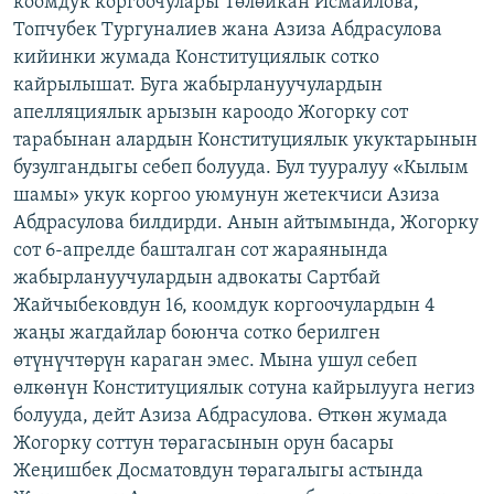
коомдук коргоочулары Төлөйкан Исмаилова,
ОНЛАЙН ШЕРИНЕ
ЭЖЕ-СИҢДИЛЕР
Топчубек Тургуналиев жана Азиза Абдрасулова
кийинки жумада Конституциялык сотко
АЗАТТЫК+
кайрылышат. Буга жабырлануучулардын
ЫҢГАЙСЫЗ СУРООЛОР
апелляциялык арызын кароодо Жогорку сот
тарабынан алардын Конституциялык укуктарынын
бузулгандыгы себеп болууда. Бул тууралуу «Кылым
ЭЕ/АРнун бардык сайттары
шамы» укук коргоо уюмунун жетекчиси Азиза
Абдрасулова билдирди. Анын айтымында, Жогорку
сот 6-апрелде башталган сот жараянында
жабырлануучулардын адвокаты Сартбай
Жайчыбековдун 16, коомдук коргоочулардын 4
жаңы жагдайлар боюнча сотко берилген
өтүнүчтөрүн караган эмес. Мына ушул себеп
өлкөнүн Конституциялык сотуна кайрылууга негиз
болууда, дейт Азиза Абдрасулова. Өткөн жумада
Жогорку соттун төрагасынын орун басары
Жеңишбек Досматовдун төрагалыгы астында