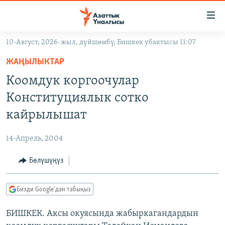
Линктер
Мазмунга
өтүңүз
10-Август, 2026-жыл, дүйшөмбү, Бишкек убактысы 11:07
Навигацияга
ЖАҢЫЛЫКТАР
өтүңүз
ЖАҢЫЛЫКТАР
КЫРГЫЗСТАН
Издөөгө
Коомдук коргоочулар
салыңыз
ДҮЙНӨ
КЫРГЫЗСТАН
Конституциялык сотко
УКРАИНА
САЯСАТ
ДҮЙНӨ
кайрылышат
АТАЙЫН ИЛИКТӨӨ
ЭКОНОМИКА
БОРБОР АЗИЯ
14-Апрель, 2004
ТВ ПРОГРАММАЛАР
МАДАНИЯТ
Бөлүшүңүз
ПОДКАСТ
БҮГҮН АЗАТТЫКТА
ӨЗГӨЧӨ ПИКИР
ЭКСПЕРТТЕР ТАЛДАЙТ
Бизди Google'дан табыңыз
БИЗ ЖАНА ДҮЙНӨ
Русский
БИШКЕК. Аксы окуясында жабыркагандардын
ДАНИСТЕ