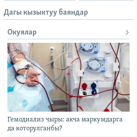
Дагы кызыктуу баяндар
Окуялар
Гемодиализ чыры: акча маркумдарга
да которулганбы?