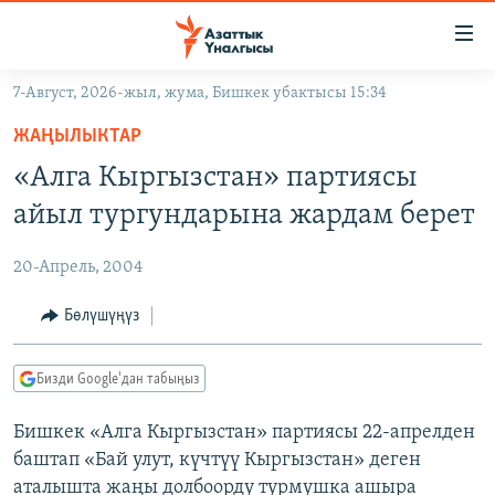
Линктер
Мазмунга
өтүңүз
7-Август, 2026-жыл, жума, Бишкек убактысы 15:34
Навигацияга
ЖАҢЫЛЫКТАР
өтүңүз
ЖАҢЫЛЫКТАР
КЫРГЫЗСТАН
Издөөгө
«Алга Кыргызстан» партиясы
салыңыз
ДҮЙНӨ
КЫРГЫЗСТАН
айыл тургундарына жардам берет
УКРАИНА
САЯСАТ
ДҮЙНӨ
20-Апрель, 2004
АТАЙЫН ИЛИКТӨӨ
ЭКОНОМИКА
БОРБОР АЗИЯ
ТВ ПРОГРАММАЛАР
Бөлүшүңүз
МАДАНИЯТ
ПОДКАСТ
БҮГҮН АЗАТТЫКТА
Бизди Google'дан табыңыз
ӨЗГӨЧӨ ПИКИР
ЭКСПЕРТТЕР ТАЛДАЙТ
Бишкек «Алга Кыргызстан» партиясы 22-апрелден
БИЗ ЖАНА ДҮЙНӨ
Русский
баштап «Бай улут, күчтүү Кыргызстан» деген
ДАНИСТЕ
аталышта жаңы долбоорду турмушка ашыра