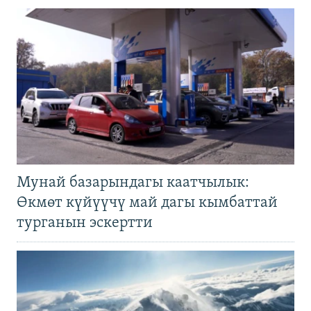
Мунай базарындагы каатчылык:
Өкмөт күйүүчү май дагы кымбаттай
турганын эскертти