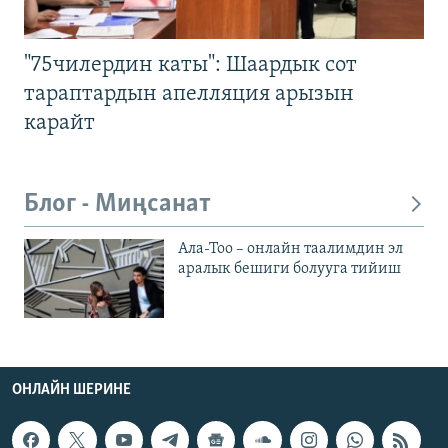
"75чилердин каты": Шаардык сот
тараптардын апелляция арызын
карайт
Блог - Миңсанат
Ала-Тоо – онлайн таалимдин эл
аралык бешиги болууга тийиш
ОНЛАЙН ШЕРИНЕ