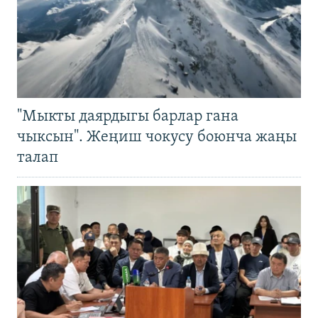
"Мыкты даярдыгы барлар гана
чыксын". Жеңиш чокусу боюнча жаңы
талап