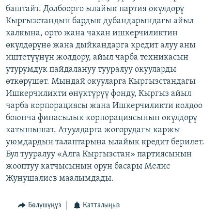
баштайт. Долбоорго ылайык партия өкүлдөрү
ОНЛАЙН ШЕРИНЕ
ЭЖЕ-СИҢДИЛЕР
Кыргызстандын бардык дубандарындагы айыл
АЗАТТЫК+
калкына, орто жана чакан ишкерчиликтин
ЫҢГАЙСЫЗ СУРООЛОР
өкүлдөрүнө жана дыйкандарга кредит алуу аны
иштетүүнүн жолдору, айыл чарба техникасын
утурумдук пайдалануу тууралуу окууларды
ЭЕ/АРнун бардык сайттары
өткөрүшөт. Мындай окууларга Кыргызстандагы
Ишкерчиликти өнүктүрүү фонду, Кыргыз айыл
чарба корпорациясы жана Ишкерчиликти колдоо
боюнча финасылык корпорациясынын өкүлдөрү
катышышат. Атуулдарга жогорудагы каржы
уюмдардын талаптарына ылайык кредит берилет.
Бул тууралуу «Алга Кыргызстан» партиясынын
жооптуу катчысынын орун басары Мелис
Жунушалиев маалымдады.
Бөлүшүңүз
Катталыңыз