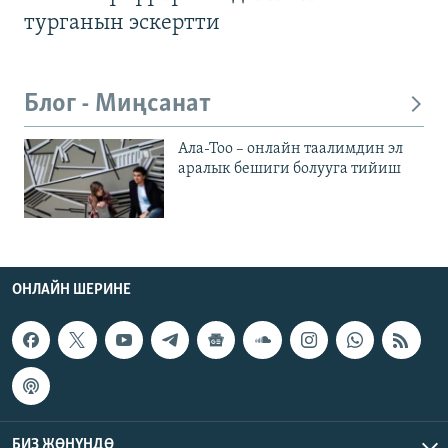
турганын эскертти
Блог - Миңсанат
Ала-Тоо – онлайн таалимдин эл
аралык бешиги болууга тийиш
ОНЛАЙН ШЕРИНЕ
БИЗ ЖӨНҮНДӨ