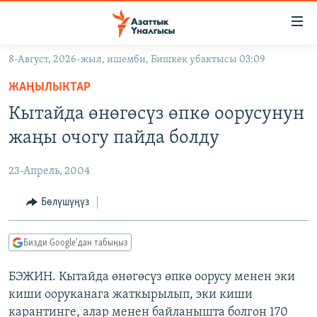
Линктер
Мазмунга
өтүңүз
8-Август, 2026-жыл, ишемби, Бишкек убактысы 03:09
Навигацияга
ЖАҢЫЛЫКТАР
өтүңүз
ЖАҢЫЛЫКТАР
КЫРГЫЗСТАН
Издөөгө
Кытайда өнөгөсүз өпкө оорусунун
салыңыз
ДҮЙНӨ
КЫРГЫЗСТАН
жаңы очогу пайда болду
УКРАИНА
САЯСАТ
ДҮЙНӨ
23-Апрель, 2004
АТАЙЫН ИЛИКТӨӨ
ЭКОНОМИКА
БОРБОР АЗИЯ
ТВ ПРОГРАММАЛАР
Бөлүшүңүз
МАДАНИЯТ
ПОДКАСТ
БҮГҮН АЗАТТЫКТА
Бизди Google'дан табыңыз
ӨЗГӨЧӨ ПИКИР
ЭКСПЕРТТЕР ТАЛДАЙТ
БЭЖИН. Кытайда өнөгөсүз өпкө оорусу менен эки
БИЗ ЖАНА ДҮЙНӨ
Русский
киши ооруканага жаткырылып, эки киши
ДАНИСТЕ
карантинге, алар менен байланышта болгон 170