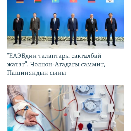
"ЕАЭБдин талаптары сакталбай
жатат". Чолпон-Атадагы саммит,
Пашиняндын сыны