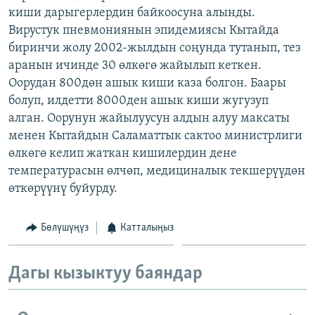
киши дарыгерлердин байкоосуна алынды.
ОНЛАЙН ШЕРИНЕ
ЭЖЕ-СИҢДИЛЕР
Вирустук пневмониянын эпидемиясы Кытайда
АЗАТТЫК+
биринчи жолу 2002-жылдын соңунда тутанып, тез
ЫҢГАЙСЫЗ СУРООЛОР
аранын ичинде 30 өлкөгө жайылып кеткен.
Оорудан 800дөн ашык киши каза болгон. Баары
болуп, илдетти 8000ден ашык киши жугузуп
ЭЕ/АРнун бардык сайттары
алган. Оорунун жайылуусун алдын алуу максаты
менен Кытайдын Саламаттык сактоо министрлиги
өлкөгө келип жаткан кишилердин дене
температурасын өлчөп, медициналык текшерүүдөн
өткөрүүнү буйурду.
Бөлүшүңүз
Катталыңыз
Дагы кызыктуу баяндар