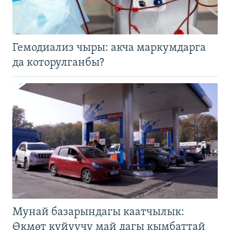
Гемодиализ чыры: акча маркумдарга
да которулганбы?
Мунай базарындагы каатчылык:
Өкмөт күйүүчү май дагы кымбаттай