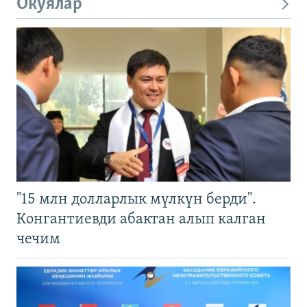
Окуялар
"15 млн долларлык мүлкүн берди".
Конгантиевди абактан алып калган
чечим