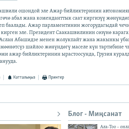
ашвили ошондой эле Ажар бийликтеринин автономи
гөчө абал жана коменданттык саат киргизүү жөнүндө
п баалады. Ажар парламентинин жогорудагыдай чеч
 кирген эле. Президент Саакашвилинин сөзүнө карага
 Аслан Абашидзе менен жолукпайт жана жакынкы уба
мөөнөтсүз шайлоо жөнүндөгү маселе күн тартибине
эми ажар бийликтеринин ырастоосунда, Грузия куралд
анууда.
з
Катталыңыз
Принтер
Блог - Миңсанат
Ала-Тоо – онл