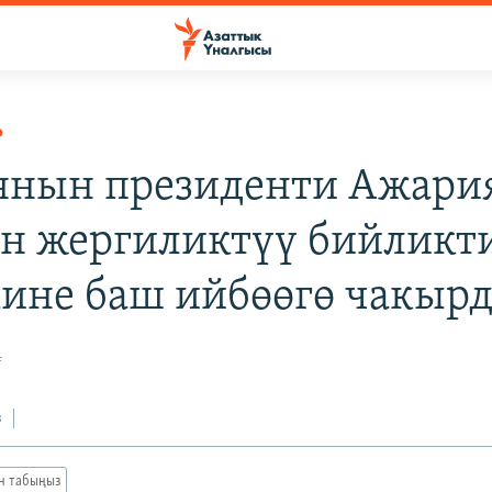
Р
янын президенти Ажар
н жергиликтүү бийликт
ине баш ийбөөгө чакыр
4
з
ан табыңыз