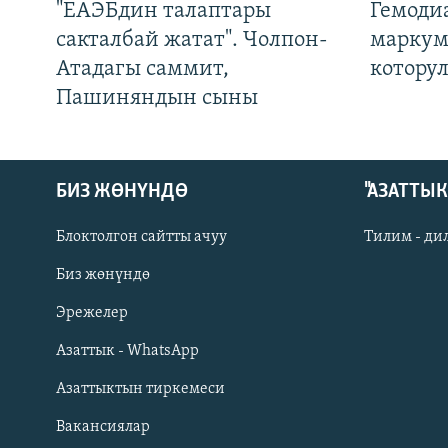
"ЕАЭБдин талаптары
Гемоди
сакталбай жатат". Чолпон-
маркум
Атадагы саммит,
котору
Пашиняндын сыны
БИЗ ЖӨНҮНДӨ
"АЗАТТЫ
Блоктолгон сайтты ачуу
Тилим - ди
Биз жөнүндө
Русский
Эрежелер
Азаттык - WhatsApp
ОНЛАЙН ШЕРИНЕ
Азаттыктын тиркемеси
Вакансиялар