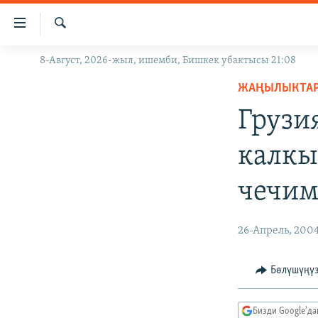
Линктер
Мазмунга
өтүңүз
Издөө
8-Август, 2026-жыл, ишемби, Бишкек убактысы 21:08
ЖАҢЫЛЫКТАР
Навигацияга
өтүңүз
ЖАҢЫЛЫКТА
КЫРГЫЗСТАН
Издөөгө
Грузи
ДҮЙНӨ
КЫРГЫЗСТАН
салыңыз
УКРАИНА
САЯСАТ
ДҮЙНӨ
калкы
АТАЙЫН ИЛИКТӨӨ
ЭКОНОМИКА
БОРБОР АЗИЯ
чечим
ТВ ПРОГРАММАЛАР
МАДАНИЯТ
ПОДКАСТ
БҮГҮН АЗАТТЫКТА
26-Апрель, 200
ӨЗГӨЧӨ ПИКИР
ЭКСПЕРТТЕР ТАЛДАЙТ
БИЗ ЖАНА ДҮЙНӨ
Бөлүшүңү
ДАНИСТЕ
Бизди Google'д