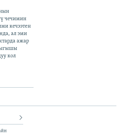
янын
гү чечимин
ими кечээтен
нда, ал эми
ктарда ажар
 чыгышы
уу кол
айн