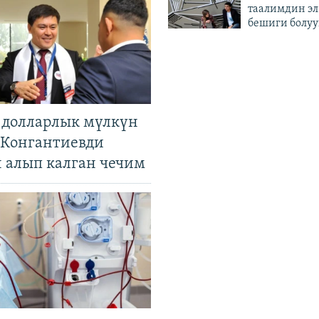
таалимдин эл
бешиги болуу
н долларлык мүлкүн
. Конгантиевди
н алып калган чечим