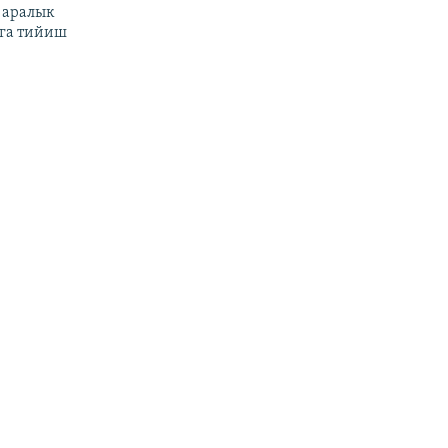
 аралык
га тийиш