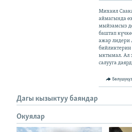
ЭЖЕ-СИҢДИЛЕР
Михаил Саак
АЗАТТЫК+
аймагында өз
ЫҢГАЙСЫЗ СУРООЛОР
мыйзамсыз де
баштап күчкө
ажар лидери
бийликтерин 
ыктымал. Ал 
салууга даярд
Бөлүшүңү
Дагы кызыктуу баяндар
Окуялар