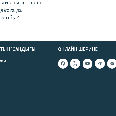
ализ чыры: акча
дарга да
лганбы?
КТЫН" САНДЫГЫ
ОНЛАЙН ШЕРИНЕ
лим