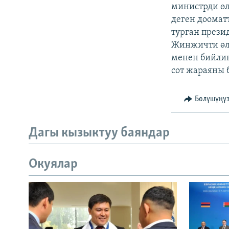
ЭЖЕ-СИҢДИЛЕР
министрди ө
деген доомат
АЗАТТЫК+
турган прези
ЫҢГАЙСЫЗ СУРООЛОР
Жинжичти өлт
менен бийли
сот жараяны 
Бөлүшүңү
Дагы кызыктуу баяндар
Окуялар