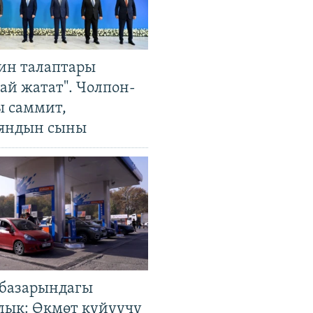
ин талаптары
ай жатат". Чолпон-
ы саммит,
яндын сыны
базарындагы
лык: Өкмөт күйүүчү