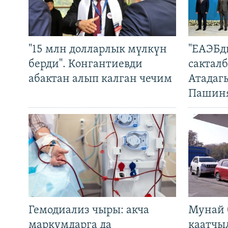
"15 млн долларлык мүлкүн
"ЕАЭБд
берди". Конгантиевди
сакталб
абактан алып калган чечим
Атадаг
Пашин
Гемодиализ чыры: акча
Мунай 
маркумдарга да
каатчы