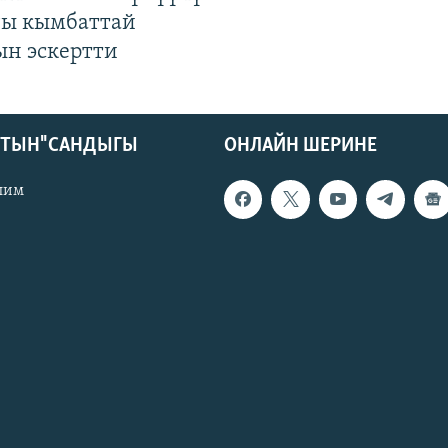
гы кымбаттай
ын эскертти
КТЫН" САНДЫГЫ
ОНЛАЙН ШЕРИНЕ
лим