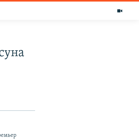
суна
ремьер