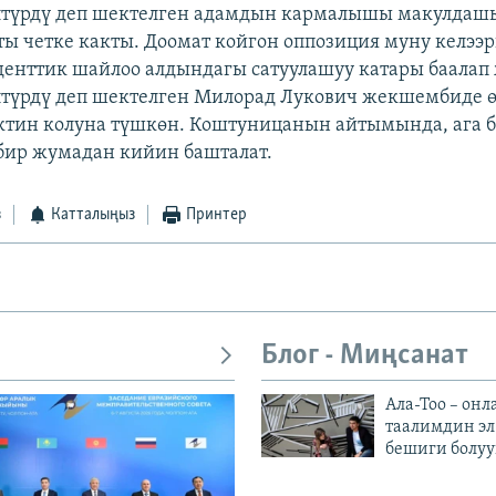
лтүрдү деп шектелген адамдын кармалышы макулдаш
ты четке какты. Доомат койгон оппозиция муну келээр
денттик шайлоо алдындагы сатуулашуу катары баалап 
үрдү деп шектелген Милорад Лукович жекшембиде ө
ктин колуна түшкөн. Коштуницанын айтымында, ага
бир жумадан кийин башталат.
з
Катталыңыз
Принтер
Блог - Миңсанат
Ала-Тоо – онл
таалимдин эл
бешиги болуу