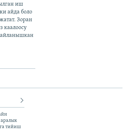
ылган иш
ки айда боло
жатат. Зоран
з каалоосу
 байланышкан
айн
 аралык
га тийиш