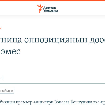
Р
ница оппозициянын доо
 эмес
з
ан табыңыз
рбиянын премьер-министри Воислав Коштуница экс-п