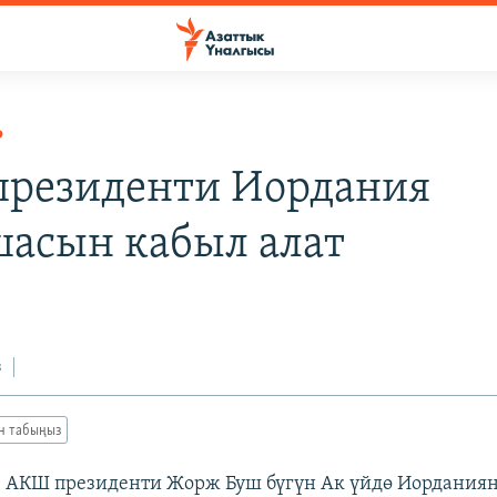
Р
резиденти Иордания
асын кабыл алат
з
ан табыңыз
АКШ президенти Жорж Буш бүгүн Ак үйдө Иордания