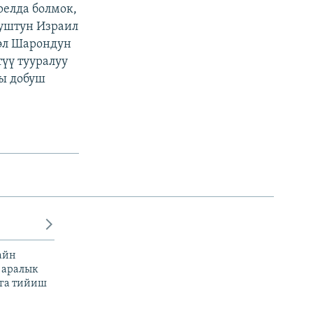
релда болмок,
Буштун Израил
иэл Шарондун
үү тууралуу
ы добуш
айн
 аралык
га тийиш