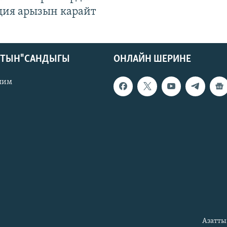
ция арызын карайт
КТЫН" САНДЫГЫ
ОНЛАЙН ШЕРИНЕ
лим
Азатты