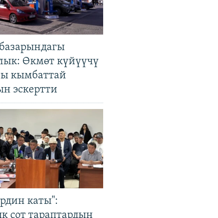
базарындагы
лык: Өкмөт күйүүчү
гы кымбаттай
ын эскертти
рдин каты":
к сот тараптардын