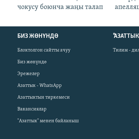
чокусу боюнча жаңы талап
апелля
БИЗ ЖӨНҮНДӨ
"АЗАТТЫ
Блоктолгон сайтты ачуу
Тилим - ди
Биз жөнүндө
Русский
Эрежелер
Азаттык - WhatsApp
ОНЛАЙН ШЕРИНЕ
Азаттыктын тиркемеси
Вакансиялар
"Азаттык" менен байланыш
ЭЕ/АРнун бардык сайттары