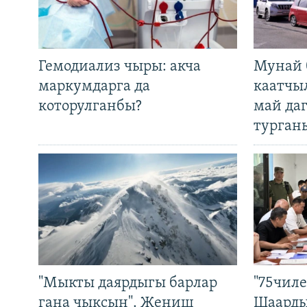
Гемодиализ чыры: акча
Мунай 
маркумдарга да
каатчы
которулганбы?
май да
турган
"Мыкты даярдыгы барлар
"75чиле
гана чыксын". Жеңиш
Шаарды