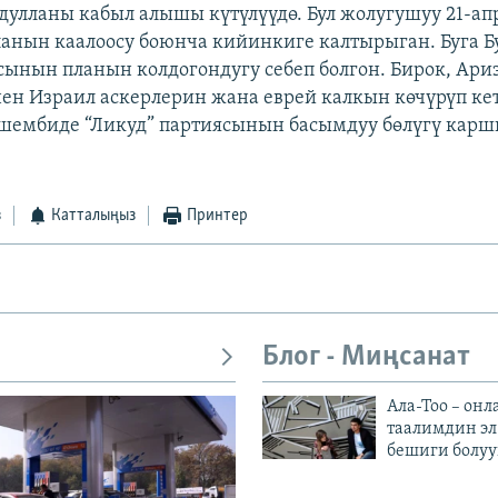
улланы кабыл алышы күтүлүүдө. Бул жолугушуу 21-ап
ланын каалоосу боюнча кийинкиге калтырыган. Буга 
ынын планын колдогондугу себеп болгон. Бирок, Ар
нен Израил аскерлерин жана еврей калкын көчүрүп кет
шембиде “Ликуд” партиясынын басымдуу бөлүгү карш
з
Катталыңыз
Принтер
Блог - Миңсанат
Ала-Тоо – онл
таалимдин эл
бешиги болуу