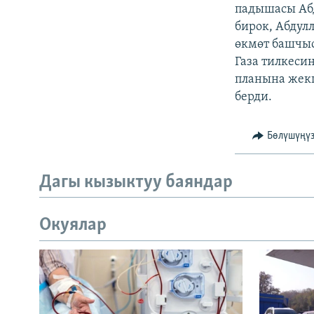
ЭЖЕ-СИҢДИЛЕР
падышасы Абд
бирок, Абдул
АЗАТТЫК+
өкмөт башчыс
ЫҢГАЙСЫЗ СУРООЛОР
Газа тилкеси
планына жек
берди.
Бөлүшүңү
Дагы кызыктуу баяндар
Окуялар