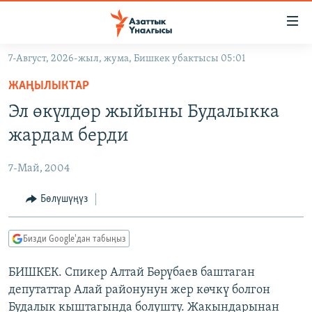
Линктер
Мазмунга
өтүңүз
7-Август, 2026-жыл, жума, Бишкек убактысы 05:01
Навигацияга
ЖАҢЫЛЫКТАР
өтүңүз
ЖАҢЫЛЫКТАР
КЫРГЫЗСТАН
Издөөгө
Эл өкүлдөр жыйыны Будалыкка
салыңыз
ДҮЙНӨ
КЫРГЫЗСТАН
жардам берди
УКРАИНА
САЯСАТ
ДҮЙНӨ
7-Май, 2004
АТАЙЫН ИЛИКТӨӨ
ЭКОНОМИКА
БОРБОР АЗИЯ
ТВ ПРОГРАММАЛАР
Бөлүшүңүз
МАДАНИЯТ
ПОДКАСТ
БҮГҮН АЗАТТЫКТА
Бизди Google'дан табыңыз
ӨЗГӨЧӨ ПИКИР
ЭКСПЕРТТЕР ТАЛДАЙТ
БИШКЕК. Спикер Алтай Бөрүбаев баштаган
БИЗ ЖАНА ДҮЙНӨ
Русский
депутаттар Алай районунун жер көчкү болгон
ДАНИСТЕ
Будалык кыштагында болушту. Жакындарынан