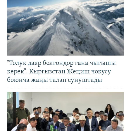
"Толук даяр болгондор гана чыгышы
керек". Кыргызстан Жеңиш чокусу
боюнча жаңы талап сунуштады