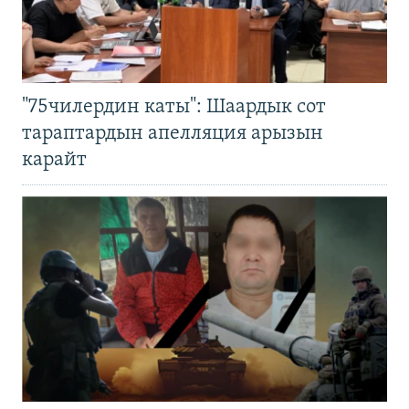
"75чилердин каты": Шаардык сот
тараптардын апелляция арызын
карайт