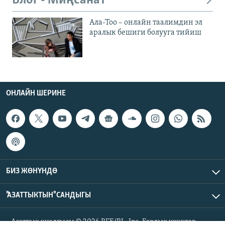
Блог - Миңсанат
Ала-Тоо – онлайн таалимдин эл
аралык бешиги болууга тийиш
ОНЛАЙН ШЕРИНЕ
БИЗ ЖӨНҮНДӨ
"АЗАТТЫКТЫН" САНДЫГЫ
Азаттык үналгысы © 2026 RFE/RL, Inc. Бардык укуктар