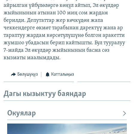
айрылган үйбүлөлөргө көңүл айтып, Эл өкүлдөр
ОНЛАЙН ШЕРИНЕ
ЭЖЕ-СИҢДИЛЕР
жыйынынын атынан 100 миң сом жардам
АЗАТТЫК+
берилди. Депутаттар жер көчкүдөн жапа
ЫҢГАЙСЫЗ СУРООЛОР
чеккендерге өкмөт тарабынан даректүү жана ар
тараптуу жардам көрсөтүлүшүнө болгон аракетти
жумшоо убадасын берип кайтышты. Бул тууралуу
ЭЕ/АРнун бардык сайттары
7-майда Эл өкүлдөр жыйынынын басма сөз
кызматы маалымдады.
Бөлүшүңүз
Катталыңыз
Дагы кызыктуу баяндар
Окуялар