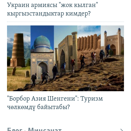
Украин армиясы "жок кылган"
кыргызстандыктар кимдер?
"Борбор Азия Шенгени": Туризм
чөлкөмдү байытабы?