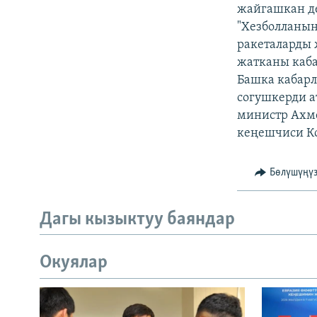
ЭЖЕ-СИҢДИЛЕР
жайгашкан де
"Хезболланын
АЗАТТЫК+
ракеталарды 
ЫҢГАЙСЫЗ СУРООЛОР
жатканы каба
Башка кабарл
согушкерди а
министр Ахме
кеңешчиси К
Бөлүшүңү
Дагы кызыктуу баяндар
Окуялар