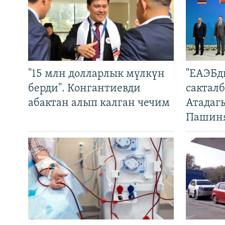
"15 млн долларлык мүлкүн
"ЕАЭБд
берди". Конгантиевди
сакталб
абактан алып калган чечим
Атадаг
Пашин