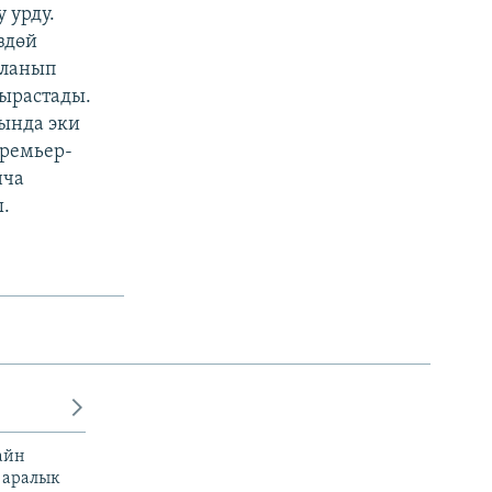
 урду.
здөй
уланып
 ырастады.
ында эки
премьер-
нча
.
айн
 аралык