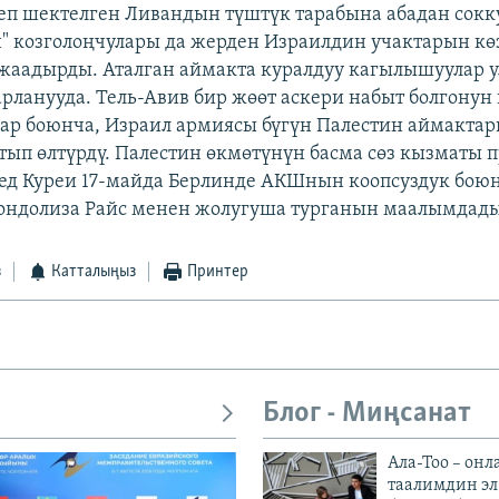
п шектелген Ливандын түштүк тарабына абадан сокку
" козголоңчулары да жерден Израилдин учактарын кө
жаадырды. Аталган аймакта куралдуу кагылышуулар 
рланууда. Тель-Авив бир жөөт аскери набыт болгонун
ар боюнча, Израил армиясы бүгүн Палестин аймактар
тып өлтүрдү. Палестин өкмөтүнүн басма сөз кызматы 
д Куреи 17-майда Берлинде АКШнын коопсуздук бою
ондолиза Райс менен жолугуша турганын маалымдады
з
Катталыңыз
Принтер
Блог - Миңсанат
Ала-Тоо – онл
таалимдин эл