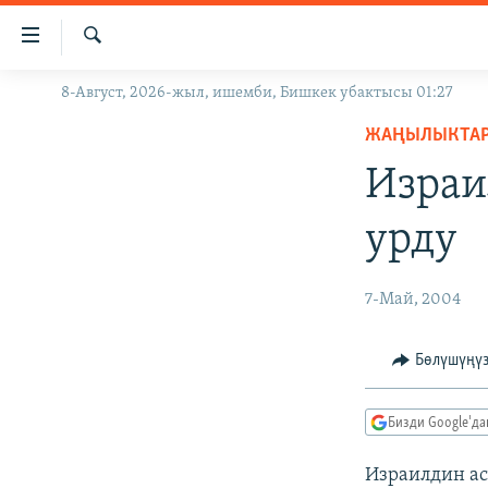
Линктер
Мазмунга
өтүңүз
Издөө
8-Август, 2026-жыл, ишемби, Бишкек убактысы 01:27
ЖАҢЫЛЫКТАР
Навигацияга
өтүңүз
ЖАҢЫЛЫКТА
КЫРГЫЗСТАН
Издөөгө
Израи
ДҮЙНӨ
КЫРГЫЗСТАН
салыңыз
УКРАИНА
САЯСАТ
ДҮЙНӨ
урду
АТАЙЫН ИЛИКТӨӨ
ЭКОНОМИКА
БОРБОР АЗИЯ
ТВ ПРОГРАММАЛАР
МАДАНИЯТ
7-Май, 2004
ПОДКАСТ
БҮГҮН АЗАТТЫКТА
Бөлүшүңү
ӨЗГӨЧӨ ПИКИР
ЭКСПЕРТТЕР ТАЛДАЙТ
БИЗ ЖАНА ДҮЙНӨ
Бизди Google'д
ДАНИСТЕ
Израилдин ас