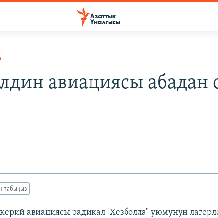
Р
лдин авиациясы абадан 
з
ан табыңыз
керий авиациясы радикал "Хезболла" уюмунун лагерл