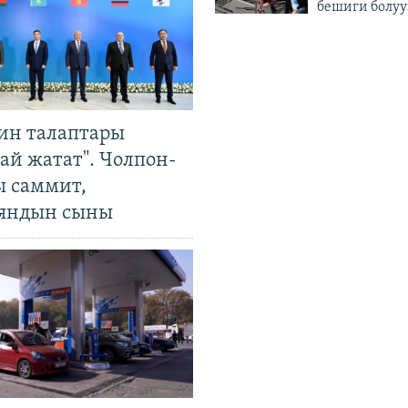
бешиги болуу
ин талаптары
ай жатат". Чолпон-
ы саммит,
яндын сыны