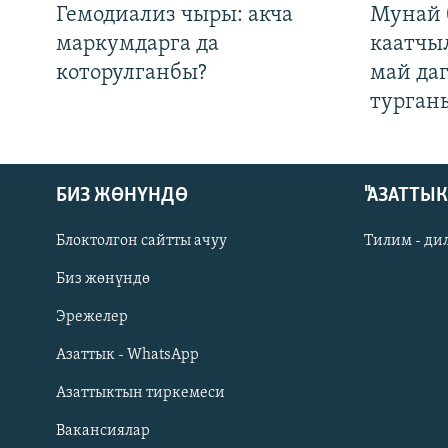
Гемодиализ чыры: акча
Мунай 
маркумдарга да
каатчы
которулганбы?
май да
турган
БИЗ ЖӨНҮНДӨ
"АЗАТТЫ
Блоктолгон сайтты ачуу
Тилим - ди
Биз жөнүндө
Русский
Эрежелер
Азаттык - WhatsApp
ОНЛАЙН ШЕРИНЕ
Азаттыктын тиркемеси
Вакансиялар