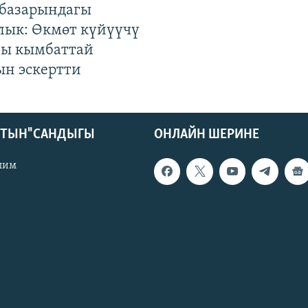
базарындагы
лык: Өкмөт күйүүчү
гы кымбаттай
ын эскертти
КТЫН" САНДЫГЫ
ОНЛАЙН ШЕРИНЕ
лим