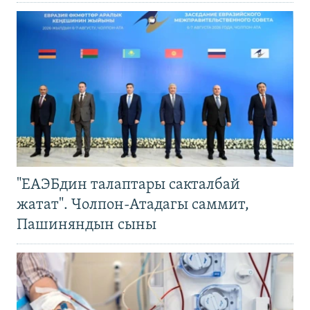
"ЕАЭБдин талаптары сакталбай
жатат". Чолпон-Атадагы саммит,
Пашиняндын сыны