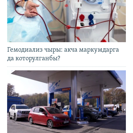
Гемодиализ чыры: акча маркумдарга
да которулганбы?