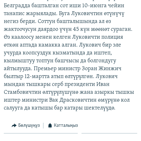
Белградда башталган сот иши 10-июнга чейин
ОНЛАЙН ШЕРИНЕ
ЭЖЕ-СИҢДИЛЕР
танапис жарыялады. Буга Луковичтин өтүнүчү
АЗАТТЫК+
негиз берди. Соттун башталышында ал өз
ЫҢГАЙСЫЗ СУРООЛОР
жактоочусун даярдоо үчүн 45 күн мөөнөт сураган.
Өз каалоосу менен келген Луковичти полиция
өткөн аптада камакка алган. Лукович бир эле
ЭЕ/АРнун бардык сайттары
учурда коопсуздук кызматында да иштеп,
кылмыштуу топтун башчысы да болгондугу
айтылууда. Премьер министр Зоран Жинжич
былтыр 12-мартта атып өлтүрүлгөн. Лукович
мындан тышкары серб президенти Иван
Стамбовичтин өлтүрүлүшүнө жана азыркы тышкы
иштер министри Вак Драсковичтин өмүрүнө кол
салууга да катышы бар катары шектелүүдө.
Бөлүшүңүз
Катталыңыз