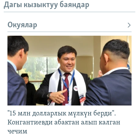
Дагы кызыктуу баяндар
Окуялар
"15 млн долларлык мүлкүн берди".
Конгантиевди абактан алып калган
чечим