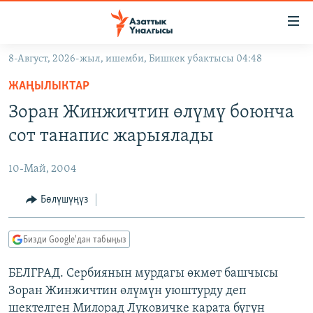
Линктер
Мазмунга
өтүңүз
8-Август, 2026-жыл, ишемби, Бишкек убактысы 04:48
Навигацияга
ЖАҢЫЛЫКТАР
өтүңүз
ЖАҢЫЛЫКТАР
КЫРГЫЗСТАН
Издөөгө
Зоран Жинжичтин өлүмү боюнча
салыңыз
ДҮЙНӨ
КЫРГЫЗСТАН
сот танапис жарыялады
УКРАИНА
САЯСАТ
ДҮЙНӨ
10-Май, 2004
АТАЙЫН ИЛИКТӨӨ
ЭКОНОМИКА
БОРБОР АЗИЯ
ТВ ПРОГРАММАЛАР
Бөлүшүңүз
МАДАНИЯТ
ПОДКАСТ
БҮГҮН АЗАТТЫКТА
Бизди Google'дан табыңыз
ӨЗГӨЧӨ ПИКИР
ЭКСПЕРТТЕР ТАЛДАЙТ
БЕЛГРАД. Сербиянын мурдагы өкмөт башчысы
БИЗ ЖАНА ДҮЙНӨ
Русский
Зоран Жинжичтин өлүмүн уюштурду деп
ДАНИСТЕ
шектелген Милорад Луковичке карата бүгүн