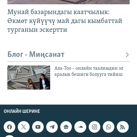
Мунай базарындагы каатчылык:
Өкмөт күйүүчү май дагы кымбаттай
турганын эскертти
Блог - Миңсанат
Ала-Тоо – онлайн таалимдин эл
аралык бешиги болууга тийиш
ОНЛАЙН ШЕРИНЕ