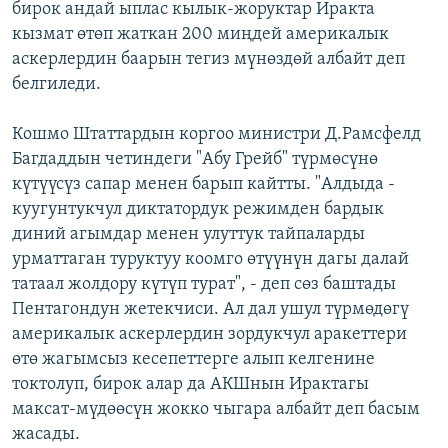
бирок андай ыплас кылык-жоруктар Иракта
ОНЛАЙН ШЕРИНЕ
ЭЖЕ-СИҢДИЛЕР
кызмат өтөп жаткан 200 миңдей америкалык
АЗАТТЫК+
аскерлердин баарын тегиз мүнөздөй албайт деп
белгиледи.
ЫҢГАЙСЫЗ СУРООЛОР
Кошмо Штаттардын коргоо министри Д.Рамсфелд
ЭЕ/АРнун бардык сайттары
Багдаддын четиндеги "Абу Грейб" түрмөсүнө
күтүүсүз сапар менен барып кайтты. "Алдыда -
куугунтукчул диктатордук режимден бардык
диний агымдар менен улуттук тайпаларды
урматтаган туруктуу коомго өтүүнүн дагы далай
татаал жолдору күтүп турат", - деп сөз баштады
Пентагондун жетекчиси. Ал дал ушул түрмөдөгү
америкалык аскерлердин зордукчул аракеттери
өтө жагымсыз кесепеттерге алып келгенине
токтолуп, бирок алар да АКШнын Ирактагы
максат-мүдөөсүн жокко чыгара албайт деп басым
жасады.