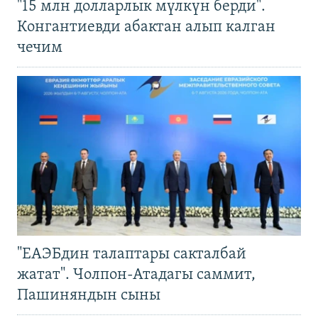
"15 млн долларлык мүлкүн берди".
Конгантиевди абактан алып калган
чечим
"ЕАЭБдин талаптары сакталбай
жатат". Чолпон-Атадагы саммит,
Пашиняндын сыны