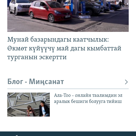
Мунай базарындагы каатчылык:
Өкмөт күйүүчү май дагы кымбаттай
турганын эскертти
Блог - Миңсанат
Ала-Тоо – онлайн таалимдин эл
аралык бешиги болууга тийиш