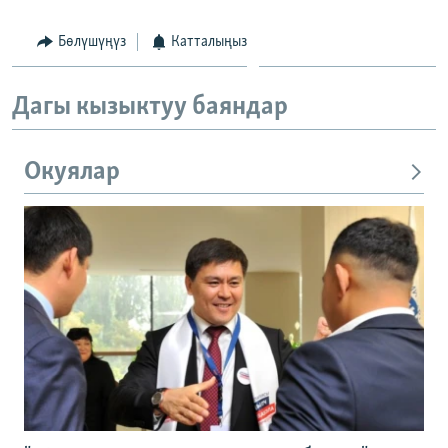
Бөлүшүңүз
Катталыңыз
Дагы кызыктуу баяндар
Окуялар