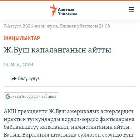
Линктер
Мазмунга
өтүңүз
7-Август, 2026-жыл, жума, Бишкек убактысы 21:08
Навигацияга
ЖАҢЫЛЫКТАР
өтүңүз
ЖАҢЫЛЫКТАР
КЫРГЫЗСТАН
Издөөгө
Ж.Буш капаланганын айтты
салыңыз
ДҮЙНӨ
КЫРГЫЗСТАН
14-Май, 2004
УКРАИНА
САЯСАТ
ДҮЙНӨ
АТАЙЫН ИЛИКТӨӨ
ЭКОНОМИКА
БОРБОР АЗИЯ
Бөлүшүңүз
ТВ ПРОГРАММАЛАР
МАДАНИЯТ
Бизди Google'дан табыңыз
ПОДКАСТ
БҮГҮН АЗАТТЫКТА
АКШ президенти Ж.Буш америкалык аскерлердин
ӨЗГӨЧӨ ПИКИР
ЭКСПЕРТТЕР ТАЛДАЙТ
ирактык туткундарды кордоп-зордоо фактыларына
БИЗ ЖАНА ДҮЙНӨ
байланыштуу капаланып, намыстанганын айтты.
Русский
Батыш Виржиния штатында сүйлөгөн сөзүндө Буш
ДАНИСТЕ