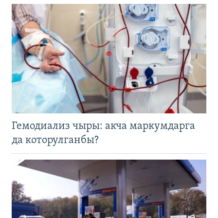
Гемодиализ чыры: акча маркумдарга
да которулганбы?