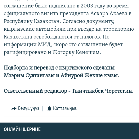
ОНЛАЙН ШЕРИНЕ
соглашение было подписано в 2003 году во время
ЭЖЕ-СИҢДИЛЕР
официального визита президента Аскара Акаева в
АЗАТТЫК+
Республику Казахстан. Согласно документу,
ЫҢГАЙСЫЗ СУРООЛОР
кыргызские автомобили при въезде на территорию
Казахстана освобождаются от налогов. По
информации МИД, скоро это соглашение будет
ЭЕ/АРнун бардык сайттары
ратифицировано и Жогорку Кенешем.
Подборка и перевод с кыргызского сделаны
Мээрим Султангазы и Айнурой Жекше кызы.
Ответственный редактор - Тынчтыкбек Чоротегин.
Бөлүшүңүз
Катталыңыз
ОНЛАЙН ШЕРИНЕ