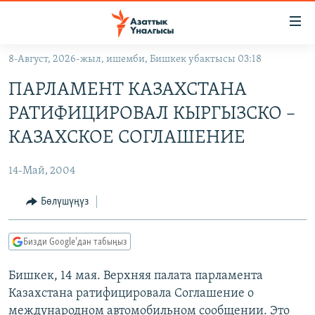
Линктер
Мазмунга
өтүңүз
8-Август, 2026-жыл, ишемби, Бишкек убактысы 03:18
Навигацияга
ЖАҢЫЛЫКТАР
өтүңүз
ПАРЛАМЕНТ КАЗАХСТАНА
КЫРГЫЗСТАН
Издөөгө
РАТИФИЦИРОВАЛ КЫРГЫЗСКО –
салыңыз
ДҮЙНӨ
КЫРГЫЗСТАН
КАЗАХСКОЕ СОГЛАШЕНИЕ
УКРАИНА
САЯСАТ
ДҮЙНӨ
14-Май, 2004
АТАЙЫН ИЛИКТӨӨ
ЭКОНОМИКА
БОРБОР АЗИЯ
ТВ ПРОГРАММАЛАР
Бөлүшүңүз
МАДАНИЯТ
ПОДКАСТ
БҮГҮН АЗАТТЫКТА
Бизди Google'дан табыңыз
ӨЗГӨЧӨ ПИКИР
ЭКСПЕРТТЕР ТАЛДАЙТ
Бишкек, 14 мая. Верхняя палата парламента
БИЗ ЖАНА ДҮЙНӨ
Русский
Казахстана ратифицировала Соглашение о
ДАНИСТЕ
международном автомобильном сообщении. Это