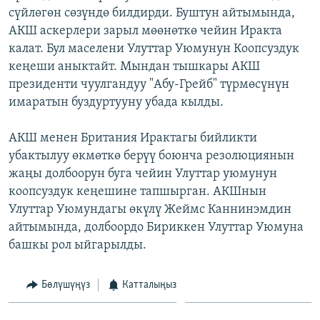
сүйлөгөн сөзүндө билдирди. Буштун айтымында,
ОНЛАЙН ШЕРИНЕ
ЭЖЕ-СИҢДИЛЕР
АКШ аскерлери зарыл мөөнөткө чейин Иракта
АЗАТТЫК+
калат. Бул маселени Улуттар Уюмунун Коопсуздук
ЫҢГАЙСЫЗ СУРООЛОР
кеңеши аныктайт. Мындан тышкары АКШ
президенти чуулгандуу "Абу-Грейб" түрмөсүнүн
имаратын буздуртууну убада кылды.
ЭЕ/АРнун бардык сайттары
АКШ менен Британия Ирактагы бийликти
убактылуу өкмөткө берүү боюнча резолюциянын
жаңы долбоорун буга чейин Улуттар уюмунун
коопсуздук кеңешине тапшырган. АКШнын
Улуттар Уюмундагы өкүлү Жеймс Каннинэмдин
айтымында, долбоордо Бириккен Улуттар Уюмуна
башкы рол ыйгарылды.
Бөлүшүңүз
Катталыңыз