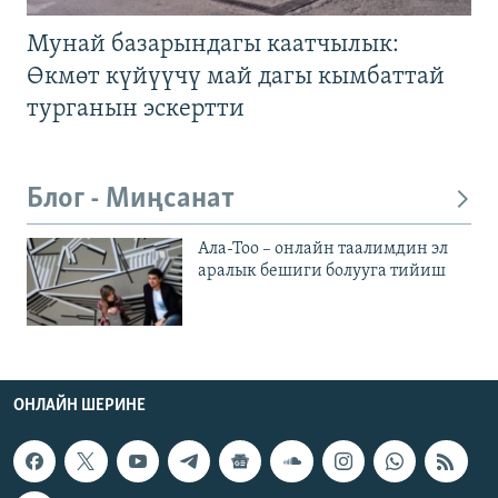
Мунай базарындагы каатчылык:
Өкмөт күйүүчү май дагы кымбаттай
турганын эскертти
Блог - Миңсанат
Ала-Тоо – онлайн таалимдин эл
аралык бешиги болууга тийиш
ОНЛАЙН ШЕРИНЕ