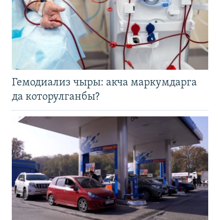
Гемодиализ чыры: акча маркумдарга
да которулганбы?