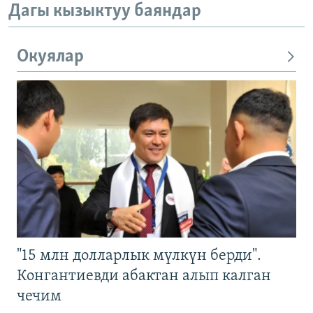
Дагы кызыктуу баяндар
Окуялар
"15 млн долларлык мүлкүн берди".
Конгантиевди абактан алып калган
чечим