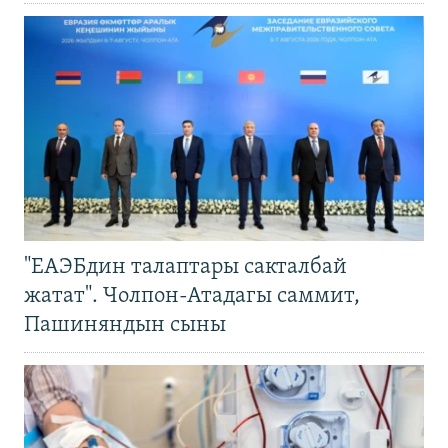
"ЕАЭБдин талаптары сакталбай
жатат". Чолпон-Атадагы саммит,
Пашиняндын сыны