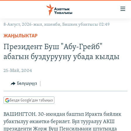
Линктер
Мазмунга
өтүңүз
8-Август, 2026-жыл, ишемби, Бишкек убактысы 02:49
Навигацияга
ЖАҢЫЛЫКТАР
өтүңүз
ЖАҢЫЛЫКТАР
КЫРГЫЗСТАН
Издөөгө
Президент Буш "Абу-Грейб"
салыңыз
ДҮЙНӨ
КЫРГЫЗСТАН
абагын буздурууну убада кылды
УКРАИНА
САЯСАТ
ДҮЙНӨ
25-Май, 2004
АТАЙЫН ИЛИКТӨӨ
ЭКОНОМИКА
БОРБОР АЗИЯ
ТВ ПРОГРАММАЛАР
Бөлүшүңүз
МАДАНИЯТ
ПОДКАСТ
БҮГҮН АЗАТТЫКТА
Бизди Google'дан табыңыз
ӨЗГӨЧӨ ПИКИР
ЭКСПЕРТТЕР ТАЛДАЙТ
ВАШИНГТОН. 30-июндан баштап Иракта бийлик
БИЗ ЖАНА ДҮЙНӨ
Русский
убактылуу өкмөткө берилет. Бул тууралуу АКШ
ДАНИСТЕ
президенти Жорж Буш Пенсильвани штатында