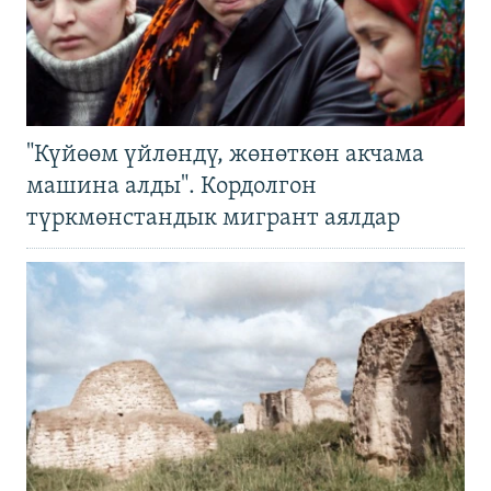
"Күйөөм үйлөндү, жөнөткөн акчама
машина алды". Кордолгон
түркмөнстандык мигрант аялдар