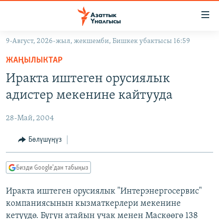
Линктер
Мазмунга
өтүңүз
9-Август, 2026-жыл, жекшемби, Бишкек убактысы 16:59
Навигацияга
ЖАҢЫЛЫКТАР
өтүңүз
ЖАҢЫЛЫКТАР
КЫРГЫЗСТАН
Издөөгө
Иракта иштеген орусиялык
салыңыз
ДҮЙНӨ
КЫРГЫЗСТАН
адистер мекенине кайтууда
УКРАИНА
САЯСАТ
ДҮЙНӨ
28-Май, 2004
АТАЙЫН ИЛИКТӨӨ
ЭКОНОМИКА
БОРБОР АЗИЯ
ТВ ПРОГРАММАЛАР
Бөлүшүңүз
МАДАНИЯТ
ПОДКАСТ
БҮГҮН АЗАТТЫКТА
Бизди Google'дан табыңыз
ӨЗГӨЧӨ ПИКИР
ЭКСПЕРТТЕР ТАЛДАЙТ
Иракта иштеген орусиялык "Интерэнергосервис"
БИЗ ЖАНА ДҮЙНӨ
Русский
компаниясынын кызматкерлери мекенине
ДАНИСТЕ
кетүүдө. Бүгүн атайын учак менен Маскөөгө 138