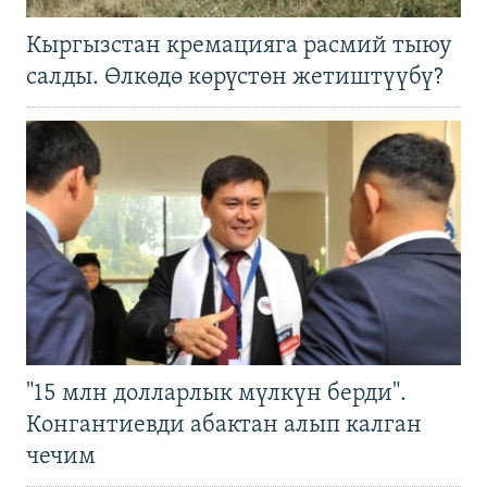
Кыргызстан кремацияга расмий тыюу
салды. Өлкөдө көрүстөн жетиштүүбү?
"15 млн долларлык мүлкүн берди".
Конгантиевди абактан алып калган
чечим