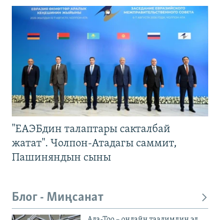
"ЕАЭБдин талаптары сакталбай
жатат". Чолпон-Атадагы саммит,
Пашиняндын сыны
Блог - Миңсанат
Ала-Тоо – онлайн таалимдин эл