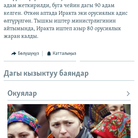
адам жеткирилди, буга чейин дагы 90 адам
ОНЛАЙН ШЕРИНЕ
ЭЖЕ-СИҢДИЛЕР
келген. Өткөн аптада Иракта эки орусиялык адис
АЗАТТЫК+
өлтүрүлгөн. Тышкы иштер министрлигинин
ЫҢГАЙСЫЗ СУРООЛОР
айтымында, Иракта иштеп азыр 80 орусиялык
жаран калды.
ЭЕ/АРнун бардык сайттары
Бөлүшүңүз
Катталыңыз
Дагы кызыктуу баяндар
Окуялар