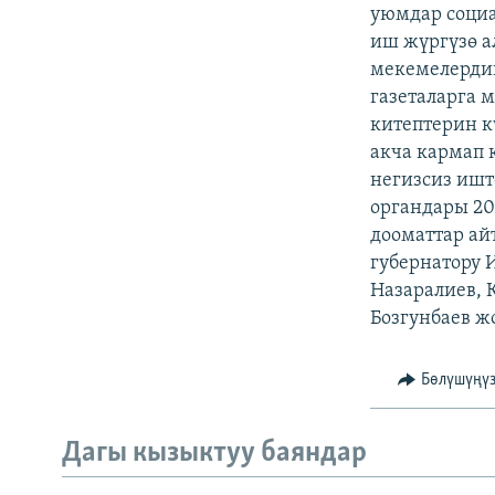
ЭЖЕ-СИҢДИЛЕР
уюмдар социа
иш жүргүзө 
АЗАТТЫК+
мекемелерди
ЫҢГАЙСЫЗ СУРООЛОР
газеталарга 
китептерин к
акча кармап 
негизсиз ишт
органдары 20
дооматтар ай
губернатору 
Назаралиев, 
Бозгунбаев ж
Бөлүшүңү
Дагы кызыктуу баяндар