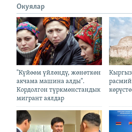
Окуялар
"Күйөөм үйлөндү, жөнөткөн
Кыргыз
акчама машина алды".
расмий
Кордолгон түркмөнстандык
көрүст
мигрант аялдар