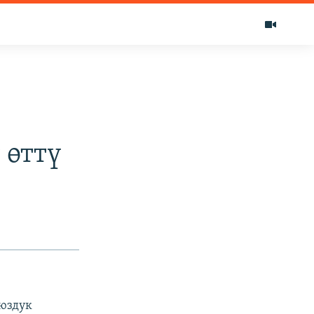
 өттү
юздук