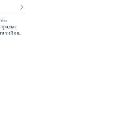
айн
 аралык
га тийиш