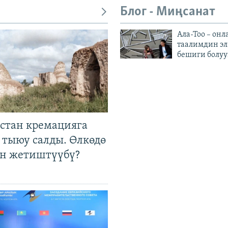
Блог - Миңсанат
Ала-Тоо – онл
таалимдин эл
бешиги болуу
стан кремацияга
 тыюу салды. Өлкөдө
өн жетиштүүбү?