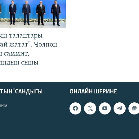
ин талаптары
ай жатат". Чолпон-
ы саммит,
яндын сыны
КТЫН" САНДЫГЫ
ОНЛАЙН ШЕРИНЕ
лим