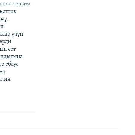
енен тең ата
жеттик
үү,
ын
ялар үчүн
ерди
ын сот
кандыгына
о облус
ен
агын