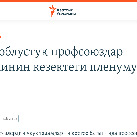
Р
 облустук профсоюздар
инин кезектеги пленуму
з
ан табыңыз
чилердин укук таламдарын коргоо багытында профсо