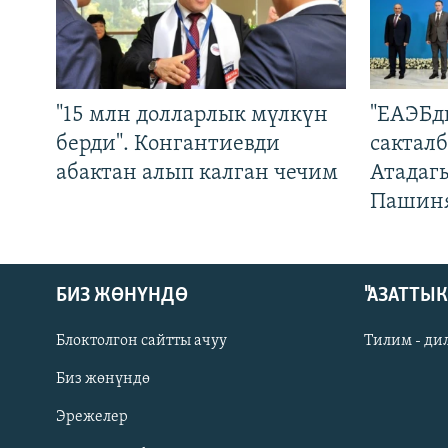
"15 млн долларлык мүлкүн
"ЕАЭБд
берди". Конгантиевди
сакталб
абактан алып калган чечим
Атадаг
Пашин
БИЗ ЖӨНҮНДӨ
"АЗАТТЫ
Блоктолгон сайтты ачуу
Тилим - ди
Биз жөнүндө
Русский
Эрежелер