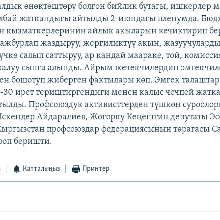
лдык өнөктөштөрү болгон бийлик бутагы, ишкерлер м
албай жаткандыгы айтылды 2-июндагы пленумда. Бюд
н кызматкерлеринин айлык акыларын кечиктирип бер
мажбурлап жаздыруу, жергиликтүү акын, жазуучулард
үчкө салып саттыруу, ар кандай маараке, той, комисси
калуу сынга алынды. Айрым жетекчилердин эмгекчил
ен бошотуп жиберген фактылары көп. Эмгек талаштар
-30 ирет териштиргендиги менен калыс чечпей жат
тылды. Профсоюздук активисттерден түшкөн суроолорг
Искендер Айдаралиев, Жогорку Кеңештин депутаты Эс
Кыргызстан профсоюздар федерациясынын төрагасы С
ооп беришти.
з
Катталыңыз
Принтер