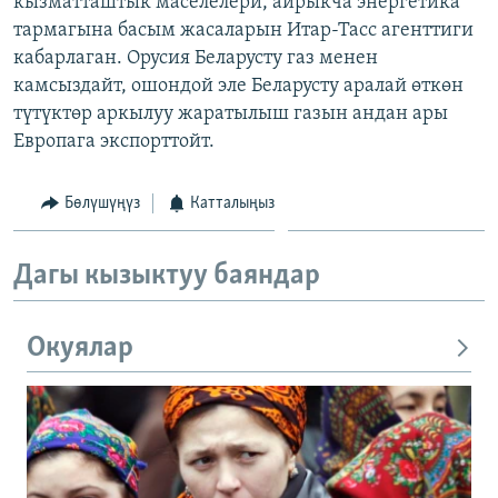
кызматташтык маселелери, айрыкча энергетика
ОНЛАЙН ШЕРИНЕ
ЭЖЕ-СИҢДИЛЕР
тармагына басым жасаларын Итар-Тасс агенттиги
кабарлаган. Орусия Беларусту газ менен
АЗАТТЫК+
камсыздайт, ошондой эле Беларусту аралай өткөн
ЫҢГАЙСЫЗ СУРООЛОР
түтүктөр аркылуу жаратылыш газын андан ары
Европага экспорттойт.
ЭЕ/АРнун бардык сайттары
Бөлүшүңүз
Катталыңыз
Дагы кызыктуу баяндар
Окуялар