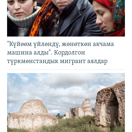
"Күйөөм үйлөндү, жөнөткөн акчама
машина алды". Кордолгон
түркмөнстандык мигрант аялдар