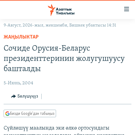
Линктер
Мазмунга
өтүңүз
9-Август, 2026-жыл, жекшемби, Бишкек убактысы 14:31
Навигацияга
ЖАҢЫЛЫКТАР
өтүңүз
ЖАҢЫЛЫКТАР
КЫРГЫЗСТАН
Издөөгө
Сочиде Орусия-Беларус
салыңыз
ДҮЙНӨ
КЫРГЫЗСТАН
президенттеринин жолугушуусу
УКРАИНА
САЯСАТ
ДҮЙНӨ
башталды
АТАЙЫН ИЛИКТӨӨ
ЭКОНОМИКА
БОРБОР АЗИЯ
5-Июнь, 2004
ТВ ПРОГРАММАЛАР
МАДАНИЯТ
Бөлүшүңүз
ПОДКАСТ
БҮГҮН АЗАТТЫКТА
ӨЗГӨЧӨ ПИКИР
ЭКСПЕРТТЕР ТАЛДАЙТ
Бизди Google'дан табыңыз
БИЗ ЖАНА ДҮЙНӨ
Русский
Сүйлөшүү маалында эки өлкө ортосундагы
ДАНИСТЕ