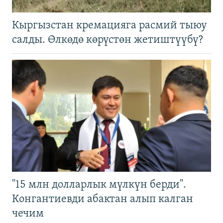
Кыргызстан кремацияга расмий тыюу
салды. Өлкөдө көрүстөн жетиштүүбү?
"15 млн долларлык мүлкүн берди".
Конгантиевди абактан алып калган
чечим