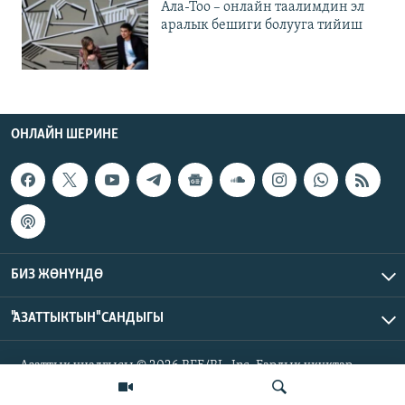
Ала-Тоо – онлайн таалимдин эл
аралык бешиги болууга тийиш
ОНЛАЙН ШЕРИНЕ
БИЗ ЖӨНҮНДӨ
"АЗАТТЫКТЫН" САНДЫГЫ
Азаттык үналгысы © 2026 RFE/RL, Inc. Бардык укуктар
корголгон.