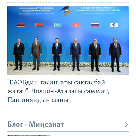
"ЕАЭБдин талаптары сакталбай
жатат". Чолпон-Атадагы саммит,
Пашиняндын сыны
Блог - Миңсанат