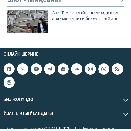
Блог - Миңсанат
Ала-Тоо – онлайн таалимдин эл
аралык бешиги болууга тийиш
ОНЛАЙН ШЕРИНЕ
БИЗ ЖӨНҮНДӨ
"АЗАТТЫКТЫН" САНДЫГЫ
Азаттык үналгысы © 2026 RFE/RL, Inc. Бардык укуктар