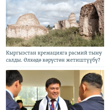
Кыргызстан кремацияга расмий тыюу
салды. Өлкөдө көрүстөн жетиштүүбү?