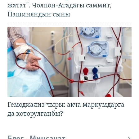
жатат". Чолпон-Атадагы саммит,
Пашиняндын сыны
Гемодиализ чыры: акча маркумдарга
да которулганбы?