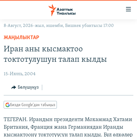
Линктер
Мазмунга
өтүңүз
8-Август, 2026-жыл, ишемби, Бишкек убактысы 17:00
Навигацияга
ЖАҢЫЛЫКТАР
өтүңүз
ЖАҢЫЛЫКТАР
КЫРГЫЗСТАН
Издөөгө
Иран аны кысмактоо
салыңыз
ДҮЙНӨ
КЫРГЫЗСТАН
токтотулушун талап кылды
УКРАИНА
САЯСАТ
ДҮЙНӨ
15-Июнь, 2004
АТАЙЫН ИЛИКТӨӨ
ЭКОНОМИКА
БОРБОР АЗИЯ
ТВ ПРОГРАММАЛАР
Бөлүшүңүз
МАДАНИЯТ
ПОДКАСТ
БҮГҮН АЗАТТЫКТА
Бизди Google'дан табыңыз
ӨЗГӨЧӨ ПИКИР
ЭКСПЕРТТЕР ТАЛДАЙТ
ТЕГЕРАН. Ирандын президенти Мохаммад Хатами
БИЗ ЖАНА ДҮЙНӨ
Русский
Британия, Франция жана Германиядан Иранды
ДАНИСТЕ
кысмактоону токтотуусун талап кылды. Бул өлкөлөр