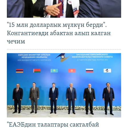
"15 млн долларлык мүлкүн берди".
Конгантиевди абактан алып калган
чечим
"ЕАЭБдин талаптары сакталбай