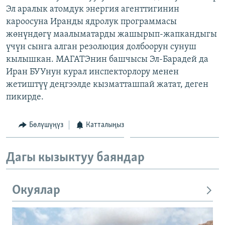
Эл аралык атомдук энергия агенттигинин
ОНЛАЙН ШЕРИНЕ
ЭЖЕ-СИҢДИЛЕР
кароосуна Иранды ядролук программасы
АЗАТТЫК+
жөнүндөгү маалыматарды жашырып-жапкандыгы
ЫҢГАЙСЫЗ СУРООЛОР
үчүн сынга алган резолюция долбоорун сунуш
кылышкан. МАГАТЭнин башчысы Эл-Барадей да
Иран БУУнун курал инспекторлору менен
ЭЕ/АРнун бардык сайттары
жетиштүү деңгээлде кызматташпай жатат, деген
пикирде.
Бөлүшүңүз
Катталыңыз
Дагы кызыктуу баяндар
Окуялар