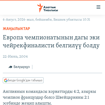
Линктер
Мазмунга
өтүңүз
6-Август, 2026-жыл, бейшемби, Бишкек убактысы 10:31
Навигацияга
ЖАҢЫЛЫКТАР
өтүңүз
ЖАҢЫЛЫКТАР
КЫРГЫЗСТАН
Издөөгө
Европа чемпионатынын дагы эки
салыңыз
ДҮЙНӨ
КЫРГЫЗСТАН
чейрекфиналисти белгилүү болду
УКРАИНА
САЯСАТ
ДҮЙНӨ
22-Июнь, 2004
АТАЙЫН ИЛИКТӨӨ
ЭКОНОМИКА
БОРБОР АЗИЯ
ТВ ПРОГРАММАЛАР
Бөлүшүңүз
МАДАНИЯТ
ПОДКАСТ
БҮГҮН АЗАТТЫКТА
Бизди Google'дан табыңыз
ӨЗГӨЧӨ ПИКИР
ЭКСПЕРТТЕР ТАЛДАЙТ
Англиянын командасы хорваттарды 4:2, азыркы
БИЗ ЖАНА ДҮЙНӨ
Русский
чемпион француздар болсо Швейцарияны 2:1
ДАНИСТЕ
эсебинде жеңип алышты.