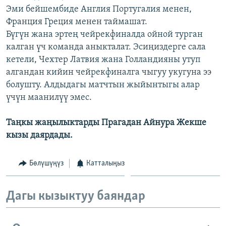
Эми бейшембиде Англия Португалия менен,
ОНЛАЙН ШЕРИНЕ
ЭЖЕ-СИҢДИЛЕР
Франция Греция менен таймашат.
АЗАТТЫК+
Бүгүн жана эртең чейрекфиналда ойной турган
ЫҢГАЙСЫЗ СУРООЛОР
калган үч команда аныкталат. Эсиңиздерге сала
кетели, Чехтер Латвия жана Голландияны утуп
алгандан кийин чейрекфиналга чыгуу укугуна ээ
ЭЕ/АРнун бардык сайттары
болушту. Алдыдагы матчтын жыйынтыгы алар
үчүн маанилүү эмес.
Таңкы жаңылыктарды Прагадан Айнура Жекше
кызы даярдады.
Бөлүшүңүз
Катталыңыз
Дагы кызыктуу баяндар