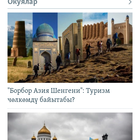
Окуялар
"Борбор Азия Шенгени": Туризм
чөлкөмдү байытабы?