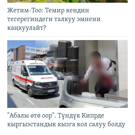
Жетим-Тоо: Темир кендин
тегерегиндеги талкуу эмнени
каңкуулайт?
"Абалы өтө оор". Түндүк Кипрде
кыргызстандык кызга кол салуу болду