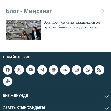
Блог - Миңсанат
Ала-Тоо – онлайн таалимдин эл
аралык бешиги болууга тийиш
ОНЛАЙН ШЕРИНЕ
БИЗ ЖӨНҮНДӨ
"АЗАТТЫКТЫН" САНДЫГЫ