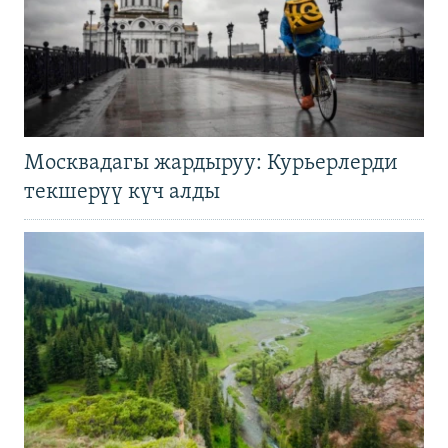
Москвадагы жардыруу: Курьерлерди
текшерүү күч алды