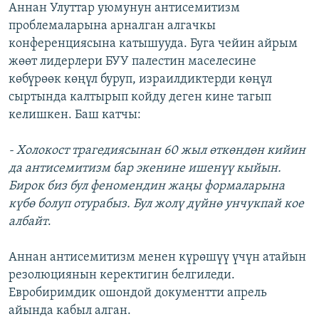
Аннан Улуттар уюмунун антисемитизм
ОНЛАЙН ШЕРИНЕ
ЭЖЕ-СИҢДИЛЕР
проблемаларына арналган алгачкы
АЗАТТЫК+
конференциясына катышууда. Буга чейин айрым
жөөт лидерлери БУУ палестин маселесине
ЫҢГАЙСЫЗ СУРООЛОР
көбүрөөк көңүл буруп, израилдиктерди көңүл
сыртында калтырып койду деген кине тагып
ЭЕ/АРнун бардык сайттары
келишкен. Баш катчы:
- Холокост трагедиясынан 60 жыл өткөндөн кийин
да антисемитизм бар экенине ишенүү кыйын.
Бирок биз бул феномендин жаңы формаларына
күбө болуп отурабыз. Бул жолү дүйнө унчукпай кое
албайт
.
Аннан антисемитизм менен күрөшүү үчүн атайын
резолюциянын керектигин белгиледи.
Евробиримдик ошондой документти апрель
айында кабыл алган.