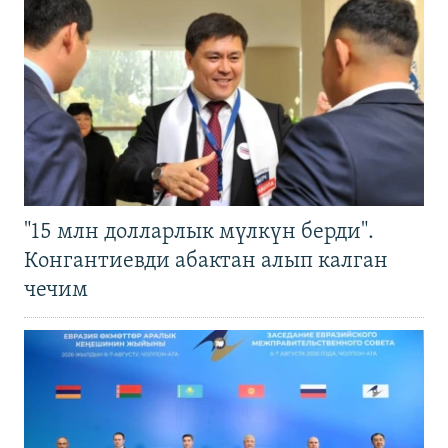
"15 млн долларлык мүлкүн берди".
Конгантиевди абактан алып калган
чечим