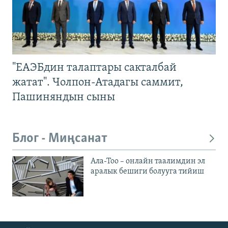
"ЕАЭБдин талаптары сакталбай
жатат". Чолпон-Атадагы саммит,
Пашиняндын сыны
Блог - Миңсанат
Ала-Тоо – онлайн таалимдин эл
аралык бешиги болууга тийиш