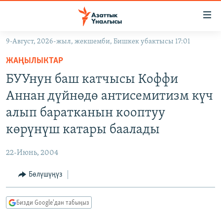
Линктер
Мазмунга
өтүңүз
9-Август, 2026-жыл, жекшемби, Бишкек убактысы 17:01
Навигацияга
ЖАҢЫЛЫКТАР
өтүңүз
ЖАҢЫЛЫКТАР
КЫРГЫЗСТАН
Издөөгө
БУУнун баш катчысы Коффи
салыңыз
ДҮЙНӨ
КЫРГЫЗСТАН
Аннан дүйнөдө антисемитизм күч
УКРАИНА
САЯСАТ
ДҮЙНӨ
алып баратканын кооптуу
АТАЙЫН ИЛИКТӨӨ
ЭКОНОМИКА
БОРБОР АЗИЯ
көрүнүш катары баалады
ТВ ПРОГРАММАЛАР
МАДАНИЯТ
22-Июнь, 2004
ПОДКАСТ
БҮГҮН АЗАТТЫКТА
Бөлүшүңүз
ӨЗГӨЧӨ ПИКИР
ЭКСПЕРТТЕР ТАЛДАЙТ
БИЗ ЖАНА ДҮЙНӨ
Русский
Бизди Google'дан табыңыз
ДАНИСТЕ