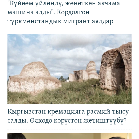
"Күйөөм үйлөндү, жөнөткөн акчама
машина алды". Кордолгон
түркмөнстандык мигрант аялдар
Кыргызстан кремацияга расмий тыюу
салды. Өлкөдө көрүстөн жетиштүүбү?