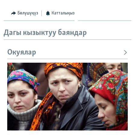
Бөлүшүңүз
Катталыңыз
Дагы кызыктуу баяндар
Окуялар